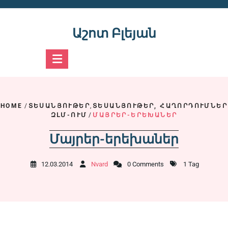
Skip
to
content
Աշոտ Բլեյան
HOME
/
ՏԵՍԱՆՅՈՒԹԵՐ
,
ՏԵՍԱՆՅՈՒԹԵՐ, ՀԱՂՈՐԴՈՒՄՆԵՐ
ԶԼՄ-ՈՒՄ
/
ՄԱՅՐԵՐ-ԵՐԵԽԱՆԵՐ
Մայրեր-երեխաներ
12.03.2014
Nvard
0 Comments
1 Tag