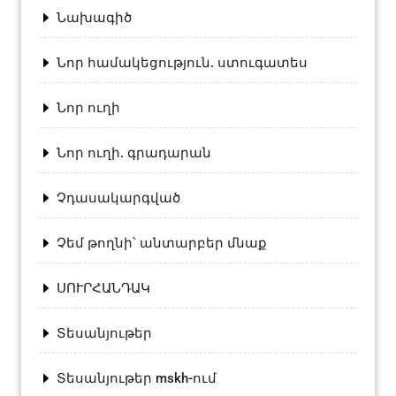
Նախագիծ
Նոր համակեցություն. ստուգատես
Նոր ուղի
Նոր ուղի. գրադարան
Չդասակարգված
Չեմ թողնի՝ անտարբեր մնաք
ՍՈՒՐՀԱՆԴԱԿ
Տեսանյութեր
Տեսանյութեր mskh-ում