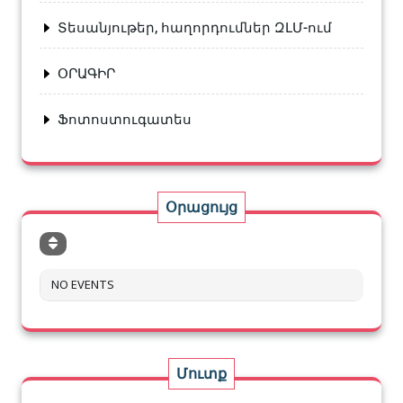
Տեսանյութեր, հաղորդումներ ԶԼՄ-ում
ՕՐԱԳԻՐ
Ֆոտոստուգատես
Օրացույց
NO EVENTS
Մուտք