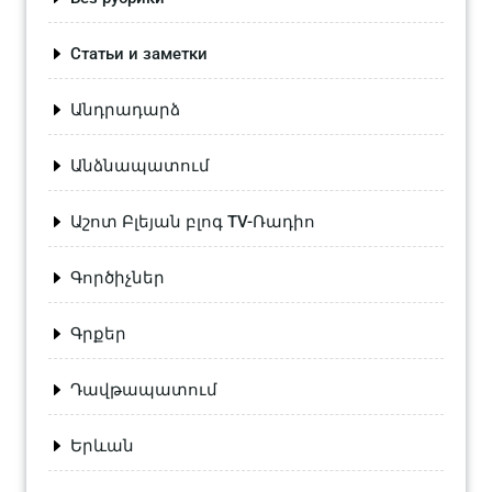
Статьи и заметки
Անդրադարձ
Անձնապատում
Աշոտ Բլեյան բլոգ TV-Ռադիո
Գործիչներ
Գրքեր
Դավթապատում
Երևան