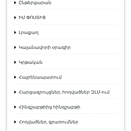
Ընթերցարան
ԻՄ ՓՈՍՏԻՑ
Լրաքաղ
Կալանավորի օրագիր
Կրթական
Հայրենապատում
Հարցազրույցներ, հոդվածներ ԶԼՄ-ում
Հինգշաբթիից հինգշաբթի
Հոդվածներ, գրառումներ