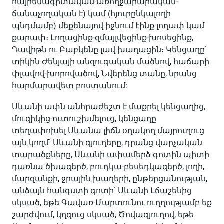
հայրենագիտական-առողջարարական-
ճանաչողական է) կամ (հյուրընկալողի
պնդմամբ) մեքենայով իջնում էինք լողափ կամ
քարափ։ Լողացինք-զմայլվեցինք-խոսեցինք,
Դավիթն ու Բաբկենը լավ խաղացին։ Կենցաղը՝
տիկին Ժենյայի անզուգական մածնով, հաճարի
փլավով-խորովածով, Նվերենց տանը, նրանց
հարմարավետ բոստանում:
Սևանի ափն անհրաժեշտ է մաքրել կենցաղից,
մուզիկից-ուտուշխմելուց, կենցաղը
տեղափոխել Սևանա լիճն օղակող մայրուղուց
այն կողմ՝ Սևանի գյուղերը, դրանց վարչական
տարածքները, Սևանի ափամերձ գոտին պիտի
դառնա ծխազերծ, բուդկա-բեսեդկազերծ, լողի,
մարզանքի, ջրային խաղերի, ընթերցանության,
անձայն հանգստի գոտի՝ Սևանի Լճաշենից
սկսած, եթե Գավառ-Մարտունու ուղղությամբ եք
շարժվում, կղզուց սկսած, Ծովագյուղով, եթե