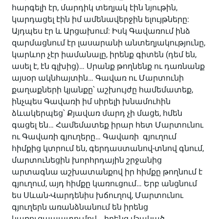
հարգելի էր, մարդիկ տեղյակ էին նյութին,
կարդացել էին իմ ամենավերջին ելույթները:
Այդպես էր և Արցախում: Իսկ Գավառում ինձ
զարմացնում էր լասարանի անտեղյակությունը,
կարևոր չէր իամանալը, իրենք գիտեն (դեմ են,
ասել է, էն գլխից)… Սրանք թողնենք ու դառնանք
այսօր ակնհայտին… Գավառ ու Մարտունի
քաղաքների կյանքը՝ աշխույժը համեմատեք,
ինչպես Գավառի իմ սիրելի խնամուհին
ձևակերպեց՝ Քյավառ մարդ չի մացե, հմեն
գացել են… Համեմատեք իրար հետ Մարտունու
ու Գավառի գյուղերը… Գավառի գյուղում
հիմքից կտրում են, գերդաստանով-տնով գնում,
մարտունեցին խորհրդային շրջանից
արտագնա աշխատանքով իր հիմքը թողնում է
գյուղում, այդ հիմքը կառուցում… Երբ անցնում
ես Սևան-Վարդենիս խճուղով, Մարտունու
գյուղերն առանձնանում են իրենց
կառուցապատումով… իրենց մշակած