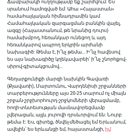
Ճամբարակի ուղղությամբ եք շարժվում: Ես
սրանում համոզված եմ: Ահա «Հայաստան»
համահայկական հիմնադրամին կամ
Համահայկական զարգացման բանկին վայել,
ազգը (Հայաստանում, թե նրանից դուրս)
համախմբող, հեռանկար ունեցող և այդ
հեռանկարով ապրող երկրին արժանի
նախագիծ: Թեմա է, ի՜նչ թեմա… Ի՜նչ հավեսով
ես այս նախագիծը կղեկավարեի՝ ի՜նչ շնորհքով-
սիրով-գիտակցումով…
Գեղարքունիքի մարզի նախկին Գավառի
(Քյավառի), Մարտունու, Վարդենիսի շրջանների
տարբերությունները այս 20-25 տարում ոչ միայն
շրջան-շրջխորհուրդ-շրջկոմների վերացմամբ,
հողի-տնտեսության մասնավորեցմամբ
չվերացան, այլև յուրովի դրսևորվում են: Նուրբ
թեմա է: Ես, գիտեք, ծնվել-մեծացել եմ Երևանում,
ավելին՝ ես երևանցի եմ, հայաստանցի,
իմ