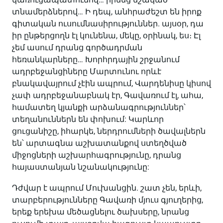
տնամերձներով… Ի դեպ, անհրաժեշտ են իրոք
գիտական ուսումնասիրություններ. այսօր, դա
իր ընթերցողն էլ կունենա, մեկը, օրինակ, ես։ Էլ
չեմ ասում դրանց գործադրման
հեռանկարները… Խորհրդային շրջանում
ադրբեջանցիները Մարտունու որևէ
բնակավայրում չէին ապրում, Վարդենիսը կիսով
չափ ադրբեջանաբնակ էր, Գավառում էլ, ահա,
համատեղ կյանքի արձանագրություններ՝
տեղանուններն են փոխում: Կարևոր
ցուցանիշը, իհարկե, ներդրումների ծավալներն
են՝ արտագնա աշխատանքով ստեղծված
միջոցների աշխարհագրությունը, դրանց
հայաստանյան նշանակությունը:
Դժվար է ապրում Մուխանցին. շատ չեն, երևի,
տարբերությունները Գավառի մյուս գյուղերից,
երեք երեխա մեծացնելու ծախսերը, նրանց