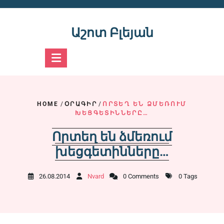
Skip
to
content
Աշոտ Բլեյան
HOME
/
ՕՐԱԳԻՐ
/
ՈՐՏԵՂ ԵՆ ՁՄԵՌՈՒՄ
ԽԵՑԳԵՏԻՆՆԵՐԸ…
Որտեղ են ձմեռում
խեցգետինները…
26.08.2014
Nvard
0 Comments
0 Tags