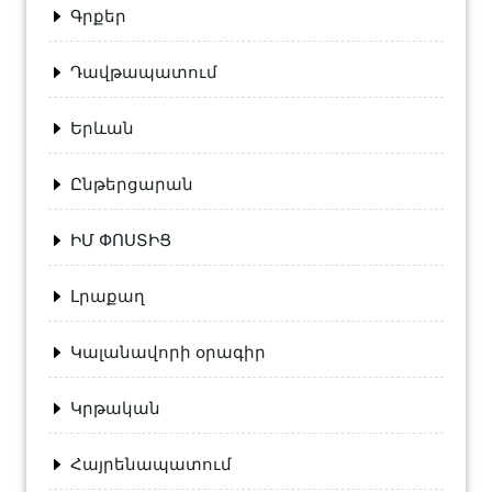
Գրքեր
Դավթապատում
Երևան
Ընթերցարան
ԻՄ ՓՈՍՏԻՑ
Լրաքաղ
Կալանավորի օրագիր
Կրթական
Հայրենապատում