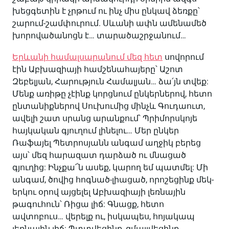
խեցգետին է չրթում ու ինչ միս ընկավ ձեռքը՝
շարում-շամփուրում. Սևանի ափն ամենամեծ
խորովածանոցն է… տարածաշրջանում…
Երևանի համալսարանում մեզ հետ
սովորում
էին Աբխազիայի համշենահայերը՝ Աշոտ
Զեբելյան, Հարություն Համալյան… ձա՛յն տվեք:
Մենք առիթը չէինք կորցնում ընկերներով, հետո
ընտանիքներով Սուխումից մինչև Գուդաուտ,
ավելի շատ սրանց արանքում՝ Պրիմորսկոյե
հայկական գյուղում լինելու… Մեր ընկեր
Ռաֆայել Պետրոսյանն անգամ աղջիկ բերեց
այս՝ մեզ հարազատ դարձած ու մնացած
գյուղից: Ինչքա՜ն ասեք, կարող եմ պատմել: Մի
անգամ, ծովից հոգնած-լիացած, որոշեցինք մեկ-
երկու օրով այցելել Աբխազիայի լեռնային
թագուհուն՝ Ռիցա լիճ: Գնացք, հետո
ավտոբուս… վերելք ու, իսկապես, հոյակապ
լեռնային լիճ: Պտտվեցինք, զմայլվեցինք…