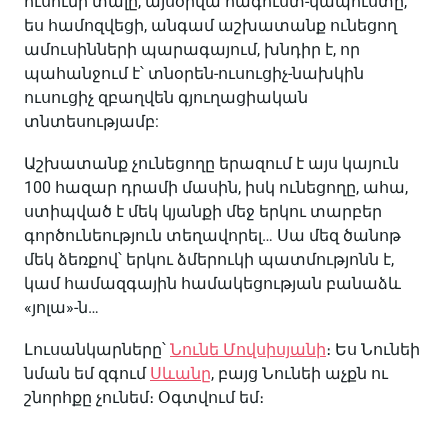
ուսումի տալը, այսօրվա հագուստ-կապուստը,
ես համոզվեցի, անգամ աշխատանք ունեցող
ամուսինների պարագայում, խնդիր է, որ
պահանջում է՝ տնօրեն-ուսուցիչ-նախկին
ուսուցիչ զբաղվեն գյուղացիական
տնտեսությամբ:
Աշխատանք չունեցողը երազում է այս կայուն
100 հազար դրամի մասին, իսկ ունեցողը, ահա,
ստիպված է մեկ կյանքի մեջ երկու տարբեր
գործունեություն տեղավորել… Սա մեզ ծանոթ
մեկ ձեռքով՝ երկու ձմերուկի պատմությոնն է,
կամ համազգային համակեցության բանաձև
«յոլա»-ն…
Լուսանկարները՝
Նունե Մովսիսյանի
։ Ես Նունեի
նման եմ զգում
Սևանը
, բայց Նունեի աչքն ու
շնորհքը չունեմ։ Օգտվում եմ։