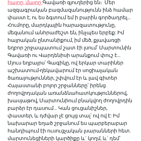
հայրը, մայրը
Գավառի գյուղերից են։ Մեր
ազգագրական բազմազանությունն ինձ համար
փաստ է, ու ես ձգտում եմ ի բարին գործադրել…
Հումորը, մարդկային հարազատությունը,
մեզանում անհրաժեշտ են, ինչպես երբեք: Իմ
հայրական ընտանիքում, իմ մեծ, քյավառցի
եղբոր շրջապատում շատ էի լսում՝ Մարտունին
Գավառի ու Վարդենիսի արանքում փուշ է…
Մյուս եղբայրս՝ Գագիկը, ով երկար տարիներ
աշխատում-ղեկավարում էր սոցիալական
ծառայություններ, շփվում էր և լավ գիտեր
Հայաստանի բոլոր շրջանները՝ իրենց
ժողովրդական առանձնահատկություններով,
խասյաթով, Մարտունիում բնակվող ժողովրդին
բարձր էր դասում… Կան ցուցանիշներ,
փաստեր, և դժվար չէ ցույց տալ՝ ով ով է: Իմ
նախարար եղած շրջանում ես պարբերաբար
հանդիպում էի ուսուցչական լսարանների հետ.
մարտունեցիների կարծիքը և´ կողմ, և´ դեմ՝