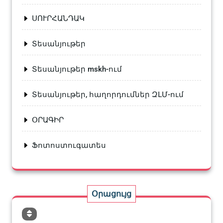
ՍՈՒՐՀԱՆԴԱԿ
Տեսանյութեր
Տեսանյութեր mskh-ում
Տեսանյութեր, հաղորդումներ ԶԼՄ-ում
ՕՐԱԳԻՐ
Ֆոտոստուգատես
Օրացույց