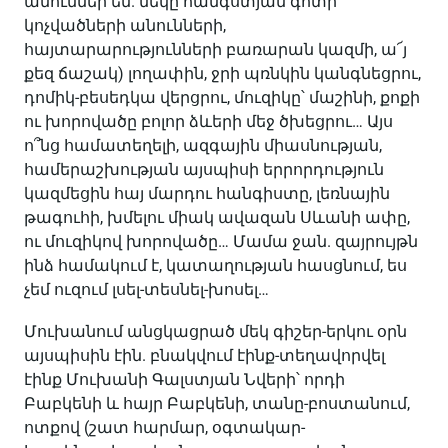
անուններ են. մեկը հանգստյան գոտի
կոչվածների անունների,
հայտարարությունների բառարան կազմի, ա՜յ
քեզ ճաշակ) լողափին, ջրի պռնկին կանգնեցրու,
դոմիկ-բեսեդկա վերցրու, մուզիկը՝ մաշինի, քոքի
ու խորովածը բոլոր ձևերի մեջ ծխեցրու… Այս
ո՞նց համատեղելի, ազգային միասնության,
համերաշխության այսպիսի երրորդություն
կազմեցին հայ մարդու հանգիստը, լեռնային
թագուհի, խմելու միակ ավազան Սևանի ափը,
ու մուզիկով խորովածը… Մամա ջան. զայրույթն
ինձ համակում է, կատաղության հասցնում, ես
չեմ ուզում լսել-տեսնել-խոսել…
Մուխանում անցկացրած մեկ գիշեր-երկու օրն
այսպիսին էին. բնակվում էինք-տեղավորվել
էինք Մուխանի Գալստյան Նվերի՝ որդի
Բաբկենի և հայր Բաբկենի, տանը-բոստանում,
ոտքով (շատ հարմար, օգտակար-