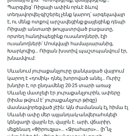
Պարզվեց՝ Ռիցայի ափին որևէ ձևով
տեղավորվել-գիշերել չենք կարող՝ արգելավայր
է, ու մենք ոտքով արշավեցինք-քայլեցինք դեպի
Ռիցայի անտառի թույլատրված բացատը,
որտեղ հանդիպեցինք ուսանողների, էլի
ուսանողների՝ Մոսկվայի համալսարանից,
Խարկովից… Ռիցան խստիվ պաշտպանվում էր,
խնամվում:
Սևանում յուրաքանչյուրը ցանկացած վայրում
կարող է «դոմիկ» դնել, խորոված անել… Ուրիշ
խնդիր է, որ ընդամենը 20-25 տարի առաջ
Սևանը մատչելի էր յուրաքանչյուրին, ափերը
(հիմա թվում է՝ յուրաքանչյուր թիզը)
մասնավորեցված չէին: Այն ժամանակ էլ, հիմա էլ
Սևանի ափը մեր այլանդակ-անվերահսկելի
կենցաղի վայրն էր, վայրն է. արի, վճարիր,
մեքենադ «Փիրուզյա»… «Ջրահարս»… (ի՜նչ