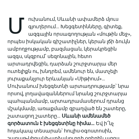
Մ
ուխանում, Սևանի ափամերձ մյուս
գյուղերում… Խեցգետինները, գիտեք,
ազգային որսագողության «մութին մեջ»,
որպես իսկական գիշատիչներ, կերան լճի ձուկն
ամբողջությամբ, բազմացան, կերակրեցին
ազգս, սկզբում՝ սեզոնային, հետո
արտադրվեցին, դարձան շուրջտարյա մեր
ուտելիքն ու, խնդրեմ, ամենուր են, մատչելի
յուրաքանչյուր երևանյան «Սիթիում»…
Մուխանում խեցգետնի արտադրությամբ՝ նրա
որսով, լողավազաններում նրանց շուրջտարյա
պահպանմամբ, արտադրամասերում դրանց
մշակմամբ, առաքմամբ զբաղված են շատերը,
շատացող շատերը…
Սևանի ամենամեծ
գործատուն է խեցգետինը հիմա…
Եվ ի՜նչ
հոյակապ տեսարան՝ հուլիս-օգոստոսին,
շաբաթ-կիրակի-արձակուրդի օրերին ազգս