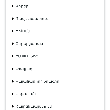
Գրքեր
Դավթապատում
Երևան
Ընթերցարան
ԻՄ ՓՈՍՏԻՑ
Լրաքաղ
Կալանավորի օրագիր
Կրթական
Հայրենապատում