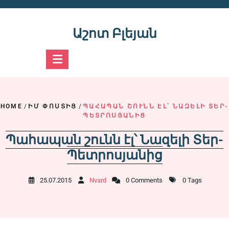
Skip
to
content
Աշոտ Բլեյան
HOME
/
ԻՄ ՓՈՍՏԻՑ
/
ՊԱՀԱՊԱՆ ՇՈՒՆՆ ԷԼ՝ ՆԱԶԵԼԻ ՏԵՐ-
ՊԵՏՐՈՍՅԱՆԻՑ
Պահապան շունն էլ՝ Նազելի Տեր-
Պետրոսյանից
25.07.2015
Nvard
0 Comments
0 Tags