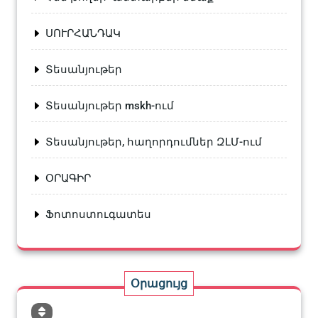
ՍՈՒՐՀԱՆԴԱԿ
Տեսանյութեր
Տեսանյութեր mskh-ում
Տեսանյութեր, հաղորդումներ ԶԼՄ-ում
ՕՐԱԳԻՐ
Ֆոտոստուգատես
Օրացույց