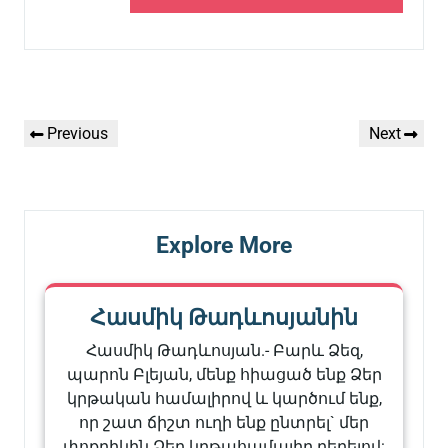
Գրառումների
Previous
Next
Previous
Next
նավարկումը
Post
Post
Explore More
Հասմիկ Թադևոսյանին
Հասմիկ Թադևոսյան.- Բարև Ձեզ,
պարոն Բլեյան, մենք հիացած ենք Ձեր
կրթական համալիրով և կարծում ենք,
որ շատ ճիշտ ուղի ենք ընտրել` մեր
փոքրիկին Ձեր կրթահամալիր բերելով: