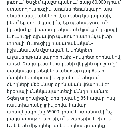
լուծում: Ես չեմ պաշտպանում, բայց 80.000 դրամ
ստացող ուսուցչին, առանց հեռանկարի, այս
գնաճի պայմաններում, առանց կացարանի,
ինչի՞ եք մղում կամ ի՞նչ եք պահանջում. ո՞ր
իրավունքով: Հասարակական կյանքը՝ դպրոցի
և ուսուցչի գլխավոր պատվիրատուն, պիտի
փոխվի: Ուսուցիչը հասարակական-
իշխանական մշտական և կոնկրետ
աջակցության կարիք ունի: Կոնկրետ օրինակով
ասեմ: Քաղաքապետարանի վերջին որոշումը`
մանկապարտեզներն անվճար դարձնելու
մասին: Խորհրդային շրջանում անգամ
ծնողների մեծ մասը օրինական վճարում էր
երեխայի մանկապարտեզի սննդի համար:
Տգեղ սոցիալիզմը, երբ դայակը 35 հազար, իսկ
դաստիարակը լրիվ օրվա համար
առավելագույնը 65000 դրամ է ստանում, ի՞նչ
բացատրություն ունի, ո՞ւմ շահերից է բխում:
Եթե կան միջոցներ, գոնե կրկնապատկեք