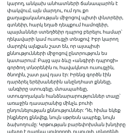
կարող, անկախ անհատների ճանապարհն է
փակվում, այն մարդու, ում դու քո
քաղաքականության միջոցով պիտի փնտրեիր,
գտնեիր, հարկ եղած դեպքում համոզեիր,
պայմաններ ստեղծեիր դպրոց բերելու համար՝
ղեկավարի կամ ուսուցչի տեսքով: Իբր կարող
մարդիկ այնքան շատ են, որ այսպիսի
քննությունների միջոցով ընտրություն ես
կատարում: Բայց այս ձևը «անգիրի դպրոցի»
գործող տնօրենին ու հավակնոտ ուսուցչին,
ծնողին, շատ լավ դաս էր: Իրենց գործն էին
դարձրել երեխաներին անընդհատ քննելը,
անգիրը ստուգելը, մտապահելը,
ստուգողական հանձնարարություններ տալը՝
առաջին դասարանից մինչև բուհի
ընդունելության քննություններ: Դե, հիմա եկեք
ինքներդ քննվեք, նույն սթրեսն ապրեք, նույն
ձախողումը: Կրթության բարեփոխման խնդիրը
պետք է դառնա սովորողի, ուսուցչի, տնօրենի