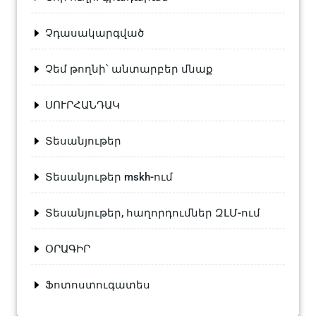
Չդասակարգված
Չեմ թողնի՝ անտարբեր մնաք
ՍՈՒՐՀԱՆԴԱԿ
Տեսանյութեր
Տեսանյութեր mskh-ում
Տեսանյութեր, հաղորդումներ ԶԼՄ-ում
ՕՐԱԳԻՐ
Ֆոտոստուգատես