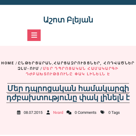
Skip
to
content
Աշոտ Բլեյան
HOME
/
ԸՆԹԵՐՑԱՐԱՆ
,
ՀԱՐՑԱԶՐՈՒՅՑՆԵՐ, ՀՈԴՎԱԾՆԵՐ
ԶԼՄ-ՈՒՄ
/
ՄԵՐ ԴՊՐՈՑԱԿԱՆ ՀԱՄԱԿԱՐԳԻ
ԴԺԲԱԽՏՈՒԹՅՈՒՆԸ ՓԱԿ ԼԻՆԵԼՆ Է
Մեր դպրոցական համակարգի
դժբախտությունը փակ լինելն է
08.07.2015
Nvard
0 Comments
0 Tags