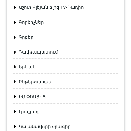
Աշոտ Բլեյան բլոգ TV-Ռադիո
Գործիչներ
Գրքեր
Դավթապատում
Երևան
Ընթերցարան
ԻՄ ՓՈՍՏԻՑ
Լրաքաղ
Կալանավորի օրագիր