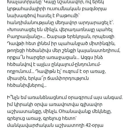
Խաչատրյանը՝ Կայը նշանավոր, ով երեկ
կրթահամալիրի ուսումնական բազմօրյա
նախագծով հասել է Բաթումի՝
հանդիմանությանը մեղավոր արդարացել է՝.
«Խոստացել են մինչև վերադառնալը պահել
Բաղրամյանը»… Շաբաթ երեկոյան, որպեսզի
Դավթի հետ լինեմ իր պահանջած միտինգին,
թողեցի հեծանիվս մեր շենքի կայանատեղիում,
որքա՜ն հարցեր առաջացան… Ազգս ինձ
հեծանվով է այլևս ընկալում-ընդունում-
ողջունում… Դավիթն էլ՝ ուզում է օր առաջ,
միասին, երկա՜ր ճամփորդություն
հեծանիվներով…
Ի՞նչն եմ առանձնացնում օրագրում այս անգամ.
իմ կիրակի օրվա առավոտվա գլխավոր
աշխատանքը, մինչև Օհանավանք մեկնելը,
գրելուց առաջ, գրելուց հետո`
մանկավարժական աշխատողի 42-օրյա