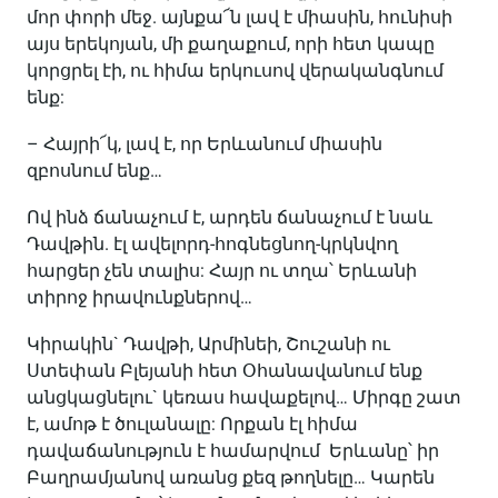
մոր փորի մեջ. այնքա՜ն լավ է միասին, հունիսի
այս երեկոյան, մի քաղաքում, որի հետ կապը
կորցրել էի, ու հիմա երկուսով վերականգնում
ենք:
– Հայրի՜կ, լավ է, որ Երևանում միասին
զբոսնում ենք…
Ով ինձ ճանաչում է, արդեն ճանաչում է նաև
Դավթին. էլ ավելորդ-հոգնեցնող-կրկնվող
հարցեր չեն տալիս: Հայր ու տղա՝ Երևանի
տիրոջ իրավունքներով…
Կիրակին` Դավթի, Արմինեի, Շուշանի ու
Ստեփան Բլեյանի հետ Օհանավանում ենք
անցկացնելու` կեռաս հավաքելով… Միրգը շատ
է, ամոթ է ծուլանալը: Որքան էլ հիմա
դավաճանություն է համարվում Երևանը՝ իր
Բաղրամյանով առանց քեզ թողնելը… Կարեն