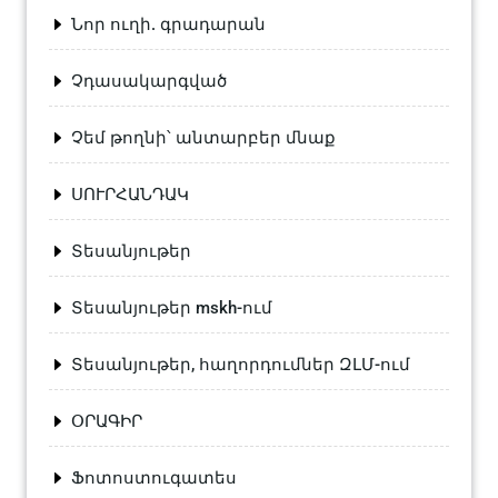
Նոր ուղի. գրադարան
Չդասակարգված
Չեմ թողնի՝ անտարբեր մնաք
ՍՈՒՐՀԱՆԴԱԿ
Տեսանյութեր
Տեսանյութեր mskh-ում
Տեսանյութեր, հաղորդումներ ԶԼՄ-ում
ՕՐԱԳԻՐ
Ֆոտոստուգատես