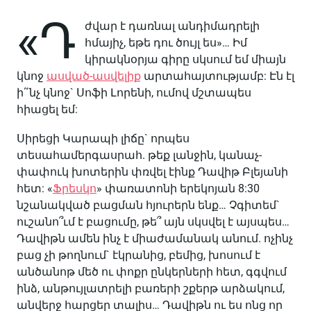
«Դ
ժվար է դառնալ անդիմադրելի
հմայիչ, եթե դու ծույլ ես»… Իմ
կիրակնօրյա գիրը սկսում եմ միայն
կնոջ
ասված-ասվելիք
արտահայտությամբ: Էն էլ
ի˜նչ կնոջ` Սոֆի Լորենի, ումով մշտապես
հիացել եմ:
Սիրեցի Կարապի լիճը` որպես
տեսահամերգասրահ. թեք լանջին, կանաչ-
փափուկ խոտերին փռվել էինք Դավիթ Բլեյանի
հետ: «
Ֆրեսկո
» փառատոնի երեկոյան 8:30
նշանակված բացման հյուրերն ենք… Չգիտեմ`
ուշանո՞ւմ է բացումը, թե՞ այն սկսվել է այսպես…
Դավիթն ամեն ինչ է միաժամանակ անում. ոչինչ
բաց չի թողնում` էկրանից, բեմից, խոսում է
անծանոթ մեծ ու փոքր ընկերների հետ, գգվում
ինձ, անթույլատրելի բառերի շքերթ արձակում,
անվերջ հարցեր տալիս… Դավիթն ու ես ոնց որ