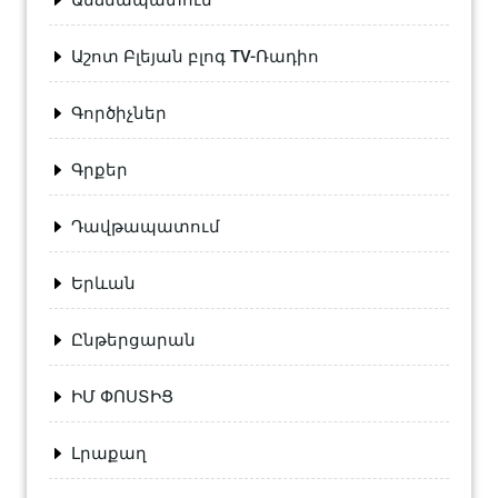
Աշոտ Բլեյան բլոգ TV-Ռադիո
Գործիչներ
Գրքեր
Դավթապատում
Երևան
Ընթերցարան
ԻՄ ՓՈՍՏԻՑ
Լրաքաղ