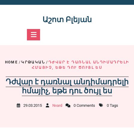
Skip
to
content
Աշոտ Բլեյան
HOME
/
ԿՐԹԱԿԱՆ
/
ԴԺՎԱՐ Է ԴԱՌՆԱԼ ԱՆԴԻՄԱԴՐԵԼԻ
ՀՄԱՅԻՉ, ԵԹԵ ԴՈՒ ԾՈՒՅԼ ԵՍ
Դժվար է դառնալ անդիմադրելի
հմայիչ, եթե դու ծույլ ես
29.03.2015
Nvard
0 Comments
0 Tags