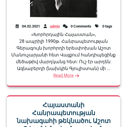
04.02.2021
admin
0 Comments
0 tags
«Խորհրդային Հայաստան»,
28 ապրիլի 1990թ. Հանրապետության
Գերագույն խորհրդի երեսփոխան Աշոտ
Մանուչարյանի հետ Վայքում հանդիպեցինք
մեծաթիվ մարդկանց հետ: Ուշ էր արդեն:
Ազնաբերդի (նախկին Գյուլիստան) մի ...
Read More
Հայաստանի
Հանրապետության
նախագահի թեկնածու Աշոտ