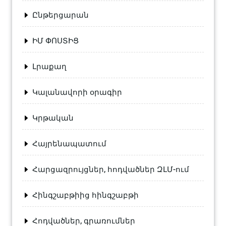
Ընթերցարան
ԻՄ ՓՈՍՏԻՑ
Լրաքաղ
Կալանավորի օրագիր
Կրթական
Հայրենապատում
Հարցազրույցներ, հոդվածներ ԶԼՄ-ում
Հինգշաբթիից հինգշաբթի
Հոդվածներ, գրառումներ