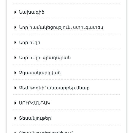
Նախագիծ
Նոր համակեցություն. ստուգատես
Նոր ուղի
Նոր ուղի. գրադարան
Չդասակարգված
Չեմ թողնի՝ անտարբեր մնաք
ՍՈՒՐՀԱՆԴԱԿ
Տեսանյութեր