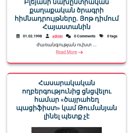
Բլեյանի նախընտրական
քաղաքական ծրագրի
հիմնադրույթները. Յոթ դիմում
Հայաստանին
01.02.1998
admin
0 Comments
0 tags
ժառանգության ուխտ ...
Read More
Հասարակական
ողբերգությունից ցնցվելու
համար «ծայրահեղ
պացիֆիստ» կամ Թումանյան
լինել պետք չէ