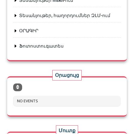
Տեսանյութեր mskh-ում
Տեսանյութեր, հաղորդումներ ԶԼՄ-ում
ՕՐԱԳԻՐ
Ֆոտոստուգատես
Օրացույց
NO EVENTS
Մուտք