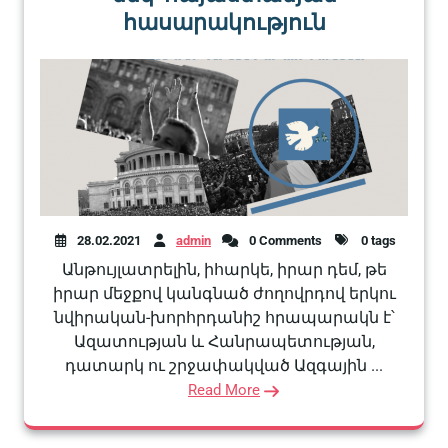
հասարակություն
28.02.2021
admin
0 Comments
0 tags
Անթույլատրելին, իհարկե, իրար դեմ, թե
իրար մեջքով կանգնած ժողովրդով երկու
նվիրական-խորհրդանիշ հրապարակն է՝
Ազատության և Հանրապետության,
դատարկ ու շրջափակված Ազգային ...
Read More