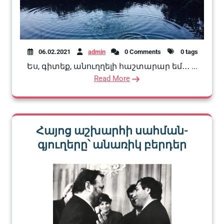
06.02.2021
admin
0 Comments
0 tags
Ես, գիտեք, անուղղելի հաշտարար եմ․․․ ...
Read More
Հայոց աշխարհի սահման-
գյուղերը՝ անառիկ բերդեր