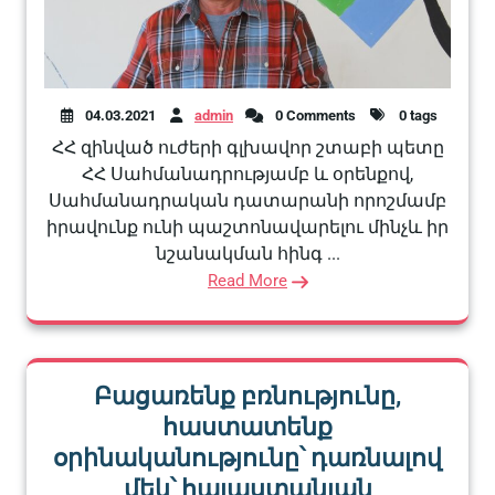
04.03.2021
admin
0 Comments
0 tags
ՀՀ զինված ուժերի գլխավոր շտաբի պետը
ՀՀ Սահմանադրությամբ և օրենքով,
Սահմանադրական դատարանի որոշմամբ
իրավունք ունի պաշտոնավարելու մինչև իր
նշանակման հինգ ...
Read More
Բացառենք բռնությունը,
հաստատենք
օրինականությունը՝ դառնալով
մեկ՝ հայաստանյան