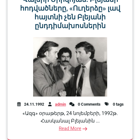
հոդվածները, «Ուղերձը» լավ
հայտնի չեն Բլեյանի
ընդդիմախոսներին
24.11.1992
admin
0 Comments
0 tags
«Ազգ» օրաթերթ, 24 նոյեմբերի, 1992թ.
Հասկանալ Բլեյանին ...
Read More