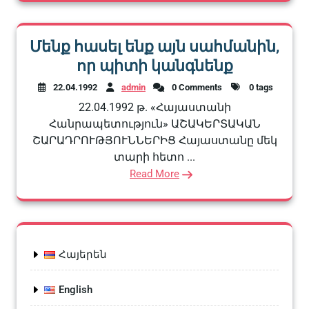
Մենք հասել ենք այն սահմանին,
որ պիտի կանգնենք
22.04.1992
admin
0 Comments
0 tags
22.04.1992 թ. «Հայաստանի
Հանրապետություն» ԱՇԱԿԵՐՏԱԿԱՆ
ՇԱՐԱԴՐՈՒԹՅՈՒՆՆԵՐԻՑ Հայաստանը մեկ
տարի հետո ...
Read More
Հայերեն
English