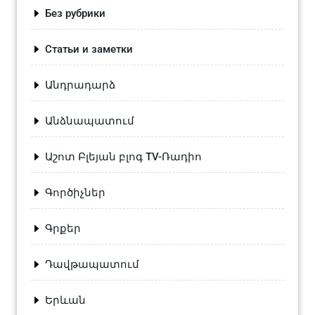
Без рубрики
Статьи и заметки
Անդրադարձ
Անձնապատում
Աշոտ Բլեյան բլոգ TV-Ռադիո
Գործիչներ
Գրքեր
Դավթապատում
Երևան