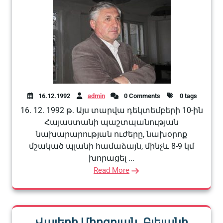
16.12.1992
admin
0 Comments
0 tags
16. 12. 1992 թ. Այս տարվա դեկտեմբերի 10-ին
Հայաստանի պաշտպանության
նախարարության ուժերը, նախօրոք
մշակած պլանի համաձայն, մինչև 8-9 կմ
խորացել ...
Read More
Վալերի Միրզոյան. Բլեյանի