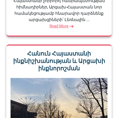
Հայաստանի չորրորդ հանրապետության
հիմնադիրներ, Արցախ-Հայաստան նոր
համակեցությամբ հնարավոր դարձնենք
արցախցիների՝ Լեռնային ...
Read More
Հանուն Հայաստանի
ինքնիշխանության և Արցախի
ինքնորոշման