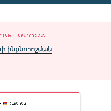
ՐՑԱԽԻ ԻՆՔՆՈՐՈՇՄԱՆ
ի ինքնորոշման
Հայերեն