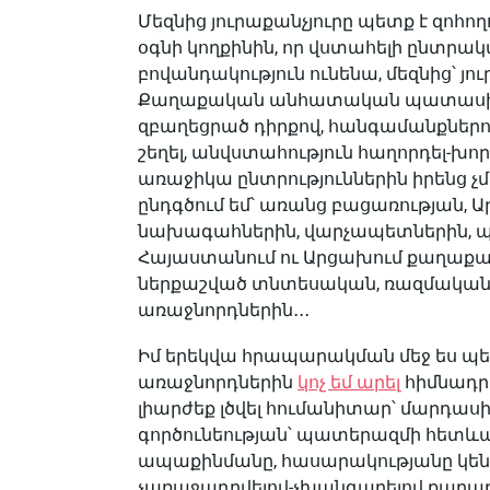
Մեզնից յուրաքանչյուրը պետք է զոհող
օգնի կողքինին, որ վստահելի ընտ
բովանդակություն ունենա, մեզնից՝ յու
Քաղաքական անհատական պատասխան
զբաղեցրած դիրքով, հանգամանքներո
շեղել, անվստահություն հաղորդել-խ
առաջիկա ընտրություններին իրենց չմ
ընդգծում եմ՝ առանց բացառության,
նախագահներին, վարչապետներին, 
Հայաստանում ու Արցախում քաղաքակ
ներքաշված տնտեսական, ռազմական հ
առաջնորդներին․․․
Իմ երեկվա հրապարակման մեջ ես պ
առաջնորդներին
կոչ եմ արել
հիմնադր
լիարժեք լծվել հումանիտար՝ մարդա
գործունեության՝ պատերազմի հետևա
ապաքինմանը, հասարակությանը կենսո
չառաջադրվելով-չխանգարելով քաղաք