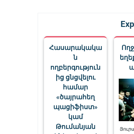
Exp
Հասարակակա
Ողջ
ն
եղե
ողբերգություն
ա
ից ցնցվելու
համար
«ծայրահեղ
պացիֆիստ»
կամ
Թումանյան
Յուրա