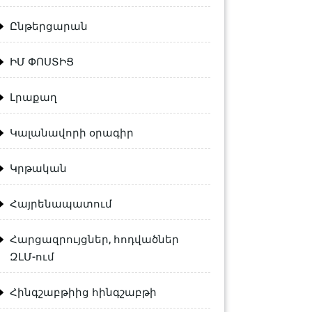
Ընթերցարան
ԻՄ ՓՈՍՏԻՑ
Լրաքաղ
Կալանավորի օրագիր
Կրթական
Հայրենապատում
Հարցազրույցներ, հոդվածներ
ԶԼՄ-ում
Հինգշաբթիից հինգշաբթի