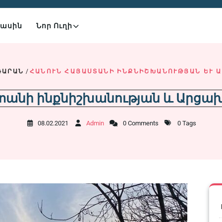
Մասին
Նոր Ուղի
ԴԱՐԱՆ
/
ՀԱՆՈՒՆ ՀԱՅԱՍՏԱՆԻ ԻՆՔՆԻՇԽԱՆՈՒԹՅԱՆ ԵՒ Ա
տանի ինքնիշխանության և Արցախ
08.02.2021
Admin
0 Comments
0 Tags