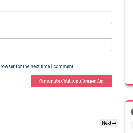
browser for the next time I comment.
Next
Next
Post