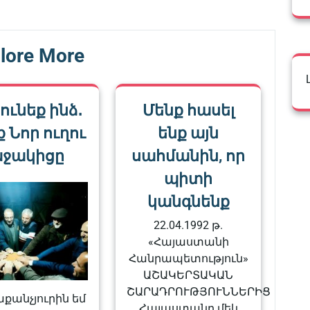
lore More
ունեք ինձ․
Մենք հասել
ք Նոր ուղու
ենք այն
ջակիցը
սահմանին, որ
պիտի
կանգնենք
22.04.1992 թ.
«Հայաստանի
Հանրապետություն»
ԱՇԱԿԵՐՏԱԿԱՆ
ՇԱՐԱԴՐՈՒԹՅՈՒՆՆԵՐԻՑ
քանչյուրին եմ
Հայաստանը մեկ