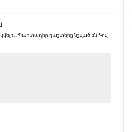
ն
վելու։
Պարտադիր դաշտերը նշված են
*
-ով