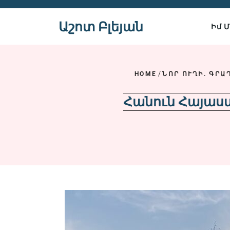
Skip
to
Աշոտ Բլեյան
Իմ 
content
HOME
/
ՆՈՐ ՈՒՂԻ. ԳՐԱ
Հանուն Հայաս