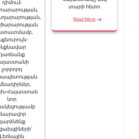
դիմում։
տարի հետո
արարության,
ղարարության,
Read More
ծարարության
ստատմամբ,
նքնուրույն-
ինքնավար
դառնանք
այաստանի
չորրորդ
րապետության
մնադիրներ,
ախ-Հայաստան
նոր
ակեցությամբ
հնարավոր
դարձնենք
ցախցիների՝
Լեռնային