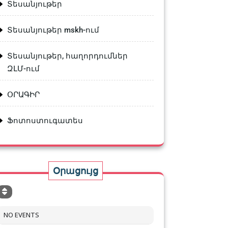
Տեսանյութեր
Տեսանյութեր mskh-ում
Տեսանյութեր, հաղորդումներ
ԶԼՄ-ում
ՕՐԱԳԻՐ
Ֆոտոստուգատես
Օրացույց
NO EVENTS