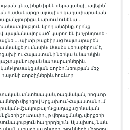
ության գնա, ինքն իրեն գերազանցի, ավելին՝
րական համակարգը այսպիսի գաղափարական
րաքանչյուրիցս, կախում ունենա․․․
ատվություն կրող անձինք, որոնք
վ պայմանավորված՝ կարող են խոչընդոտել-
որացնել․․․ պիտի բացեիբաց հայտարարեն
ասնակցելու մասին։ Ասածս վերաբերում է,
 Արցախի ու Հայաստանի ներկա և նախկին
պաշտպանության նախարարներին,
ան-կուսակցական գործունեության մեջ
այտնի գործիչներին, հոգևոր
ետական, տնտեսական, ռազմական, հոգևոր
ամների միջոցով Արցախում-Հայաստանում
սիրական-մշակութային-քաղաքաշինական
նքների շուտափույթ վերացմանը, վերքերի
ւնակություն հաղորդելուն։ Այսպիսով, նաև
ական առաջիկա ընտրությունների միջոցով