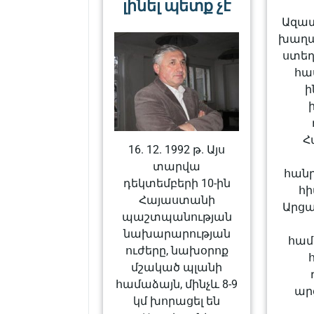
լինել պետք չէ
Ազատ
խաղա
ստեղ
հա
ի
Հ
16. 12. 1992 թ. Այս
տարվա
հան
դեկտեմբերի 10-ին
հի
Հայաստանի
Արց
պաշտպանության
նախարարության
համ
ուժերը, նախօրոք
մշակած պլանի
համաձայն, մինչև 8-9
ար
կմ խորացել են