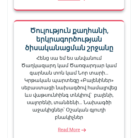
Ծուլություն քաղհանի,
երկրագործության
ծիսականացման շրջանը
Հենց սա եմ ես անվանում
Ծաղկազարդ կամ Ծառզարդար կամ
գարնան տոն կամ Նոր տարի…
Կրթական պարտեզը «Բալենիներ»
սեբաստացի նախագծով համալրվեց
ևս վաթսունհինգ տնկիով՝ բալենի,
սալորենի, տանձենի… Նախագծի
աջակիցներ՝ Օշական գյուղի
բնակիչներ
Read More