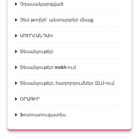
Չդասակարգված
Չեմ թողնի՝ անտարբեր մնաք
ՍՈՒՐՀԱՆԴԱԿ
Տեսանյութեր
Տեսանյութեր mskh-ում
Տեսանյութեր, հաղորդումներ ԶԼՄ-ում
ՕՐԱԳԻՐ
Ֆոտոստուգատես