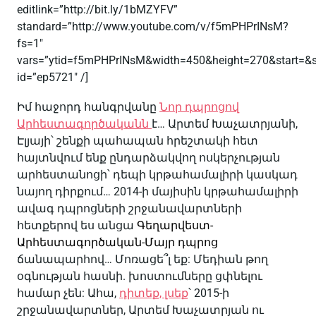
editlink=”http://bit.ly/1bMZYFV”
standard=”http://www.youtube.com/v/f5mPHPrINsM?
fs=1″
vars=”ytid=f5mPHPrINsM&width=450&height=270&start=&
id=”ep5721″ /]
Իմ հաջորդ հանգրվանը
Նոր դպրոցով
Արհեստագործականն
է… Արտեմ Խաչատրյանի,
Էլյայի՝ շենքի պահապան հրեշտակի հետ
հայտնվում ենք ընդարձակվող ոսկերչության
արհեստանոցի՝ դեպի կրթահամալիրի կասկադ
նայող դիրքում… 2014-ի մայիսին կրթահամալիրի
ավագ դպրոցների շրջանավարտների
հետքերով ես անցա
Գեղարվեստ-
Արհեստագործական-Մայր դպրոց
ճանապարհով… Մոռացե՞լ եք: Մեդիան թող
օգնության հասնի. խոստումները ցփնելու
համար չեն: Ահա,
դիտեք, լսեք
՝ 2015-ի
շրջանավարտներ, Արտեմ Խաչատրյան ու