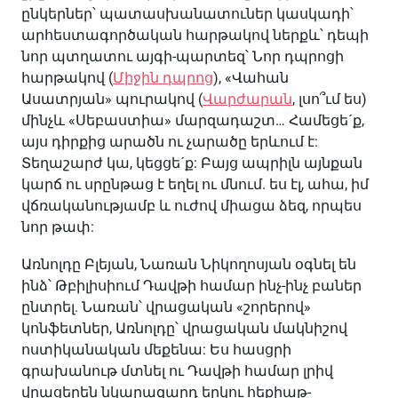
ընկերներ՝ պատասխանատուներ կասկադի՝
արհեստագործական հարթակով ներքև՝ դեպի
նոր պտղատու այգի-պարտեզ՝ Նոր դպրոցի
հարթակով (
Միջին դպրոց
), «Վահան
Ասատրյան» պուրակով (
Վարժարան
, լսո՞ւմ ես)
մինչև «Սեբաստիա» մարզադաշտ… Համեցե´ք,
այս դիրքից արածն ու չարածը երևում է:
Տեղաշարժ կա, կեցցե´ք: Բայց ապրիլն այնքան
կարճ ու սրընթաց է եղել ու մնում. ես էլ, ահա, իմ
վճռականությամբ և ուժով միացա ձեզ, որպես
նոր թափ:
Առնոլդը Բլեյան, Նառան Նիկողոսյան օգնել են
ինձ՝ Թբիլիսիում Դավթի համար ինչ-ինչ բաներ
ընտրել. Նառան՝ վրացական «շորերով»
կոնֆետներ, Առնոլդը՝ վրացական մակնիշով
ոստիկանական մեքենա: Ես հասցրի
գրախանութ մտնել ու Դավթի համար լրիվ
վրացերեն նկարազարդ երկու հեքիաթ-