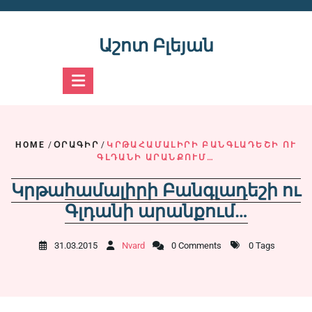
Skip
to
content
Աշոտ Բլեյան
HOME
/
ՕՐԱԳԻՐ
/
ԿՐԹԱՀԱՄԱԼԻՐԻ ԲԱՆԳԼԱԴԵՇԻ ՈՒ
ԳԼԴԱՆԻ ԱՐԱՆՔՈՒՄ…
Կրթահամալիրի Բանգլադեշի ու
Գլդանի արանքում…
31.03.2015
Nvard
0 Comments
0 Tags