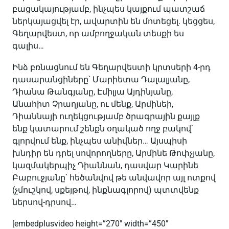
բացակայությամբ, ինչպես կայքում պատշաճ
ներկայացվել էր, ավարտին են մոտեցել. կեցցես,
Գեղարվեստ, որ ամբողջական տեսքի ես
գալիս…
Ինձ բռնացնում են Գեղարվեստի կրտսերի 4-րդ
դասարանցիները՝ Մարիետա Դալալյանը,
Դիանա Թանգյանը, Էմիլյա Այդինյանը,
Անահիտ Չրաղյանը, ու մենք, Արմինեի,
Դիաննայի ուղեկցությամբ ծրագրային քայլք
ենք կատարում շենքն օղակած ողջ բակով՝
գլորվում ենք, ինչպես անիվներ… Այսպիսի
խնդիր են դրել սովորողները, Արմինե Թոփչյանը,
կազմակերպիչ Դիաննան, դասվար Կարինե
Բաբուջյանը՝ հեծանվով թե անվավոր այլ ոտքով
(չմուշկով, սքեյթով, ինքնագլորով) պտտվենք
ներսով-դրսով…
[embedplusvideo height=”270″ width=”450″