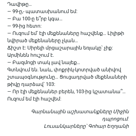
Դավիթը…
— 99-ը,- պատասխանում եմ:
— Բա 100-ը ե՞րբ կգա…
— 99-ից հետո:
— Ուզում եմ՝ էլի մեքենաները հաշվենք… Լիլիթի
նվիրած մեքենաները չկան…
Ճիշտ է: Սիրելի մրցաշարային եռյակը՝ չիք:
Արմինեն հուշում է.
— Բազմոցի տակ լավ նայեք…
Գտնվում են. նաև, փոքրիկ-կոտրված անիվով
շտապօգնությունը… Ցուցադրված մեքենաների
թիվը դարձավ՝ 103:
— Որ էլի մեքենաներ բերեն, 103-ից կշատանա՞…
Ուզում եմ էլի հաշվեմ:
Գարնանային աշխատանքները Միջին
դպրոցում:
Լուսանկարները՝ Գոհար Եղոյանի