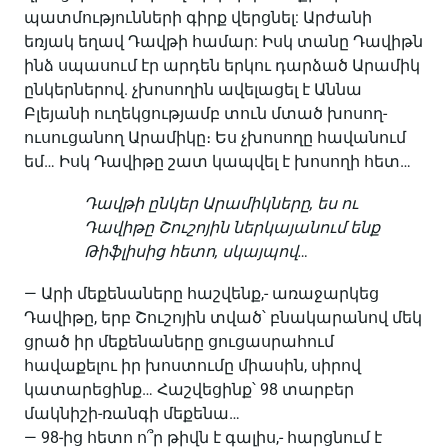
պատմությունների գիրք վերցնել: Արժանի
եռյակ եղավ Դավթի համար: Իսկ տանը Դավիթն
ինձ սպասում էր արդեն երկու դարձած Արամիկ
ընկերներով. չխոսողին ավելացել է Աննա
Բլեյանի ուղեկցությամբ տուն մտած խոսող-
ուսուցանող Արամիկը։ Ես չխոսողը հավանում
եմ… Իսկ Դավիթը շատ կապվել է խոսողի հետ…
Դավթի ընկեր Արամիկները, ես ու
Դավիթը Շուշոյին ներկայանում ենք
Թիֆլիսից հետո, սկայպով…
— Արի մեքենաները հաշվենք,- առաջարկեց
Դավիթը, երբ Շուշոյին տված՝ բնակարանով մեկ
ցրած իր մեքենաները ցուցասրահում
հավաքելու իր խոստումը միասին, սիրով
կատարեցինք… Հաշվեցինք՝ 98 տարբեր
մակնիշի-ռանգի մեքենա…
— 98-ից հետո ո՞ր թիվն է գալիս,- հարցնում է