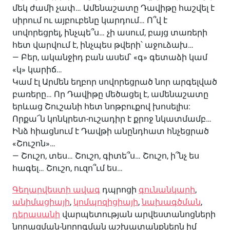
մեկ ժամի չափ… Ամենաշատը Դավիթը հաշվել է
սիրում ու այբուբենը կարդում… Ո՞վ է
սովորեցրել, ինչպե՞ս… չի ասում, բայց տառերի
հետ վարվում է, ինչպես թվերի՝ աջուձախ…
— Բեր, ականջիդ բան ասեմ՝ «գ» գետաձի կամ
«կ» կարիճ…
Կամ էլ Արմեն եղբոր սովորեցրած նոր արգելված
բառերը… Որ Դավիթը մեծացել է, ամենաշատը
երևաց Շուշանի հետ նոթբուքով խոսելիս:
Որքա՜ն կոնկրետ-ուշադիր է քրոջ նկատմամբ…
Ինձ հիացնում է Դավթի անընդհատ հնչեցրած
«Շուշոն»…
— Շուշո, տես… Շուշո, գիտե՞ս… Շուշո, ի՞նչ ես
հագել… Շուշո, ուզո՞ւմ ես…
Գեղարվեստի ավագ
դպրոցի
գունանկարի
,
անիմացիայի
,
կոմպոզիցիայի
,
նախագծման
,
դերասանի
վարպետության արվեստանոցների
նորացման-նորոգման աշխատանքներն իմ