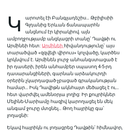
Կ
արոտել էի Բանգլադեշիս… Թբիլիսիի
Գլդանից Երևան ճանապարհն
անցնում էր կիրակիով. այն
ամբողջությամբ անցկացրի տանը՝ Դավթի ու
Արմինեի հետ:
Արմինեի
հիվանդությունը՝ այս
տարածված «զզվելի վիրուս» կոչվածը, կարծես
կրկնվում է. Արմինեն լուրջ անհանգստացած է
իր դասերի, իրեն անհամբեր սպասող 4-5-րդ
դասարանցիների, գարնան արձակուրդի
օրերին չկարդացած-չբացած գրականության
համար… Իսկ Դավիթն ակնհայտ մեծացել է ու…
հետ վարժվել ամենօրյա լողից: Իր քույրիկներ
Մելինե-Մարիամը հազիվ կարողացել են մեկ
անգամ ջուրը մտցնել… Թող հայրիկը գա՝
լողացնի:
Եկավ հայրիկն ու լողացրեց Դավթին՝ հիմնավոր,