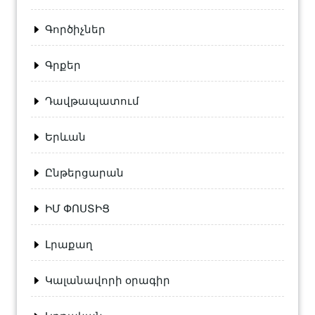
Գործիչներ
Գրքեր
Դավթապատում
Երևան
Ընթերցարան
ԻՄ ՓՈՍՏԻՑ
Լրաքաղ
Կալանավորի օրագիր