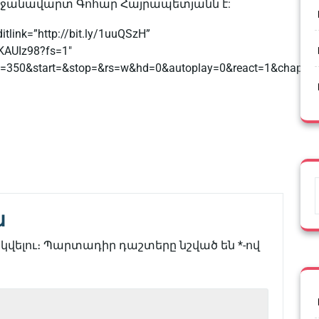
րջանավարտ Գոհար Հայրապետյանն է:
tlink=”http://bit.ly/1uuQSzH”
KAUIz98?fs=1″
=350&start=&stop=&rs=w&hd=0&autoplay=0&react=1&chapter
ն
վելու։
Պարտադիր դաշտերը նշված են
*
-ով