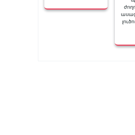
ժողո
ասաց
լուծո