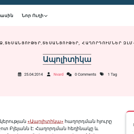
Մասին
Նոր Ուղի
Ձ
,
ՏԵՍԱՆՅՈՒԹԵՐ
,
ՏԵՍԱՆՅՈՒԹԵՐ, ՀԱՂՈՐԴՈՒՄՆԵՐ ԶԼՄ
Ապոլիտիկա
25.04.2014
Nvard
0 Comments
1 Tag
կերության
«Ապոլիտիկա»
հաղորդման հյուրը
ոտ Բլեյանն է: Հաղորդման հեղինակը և