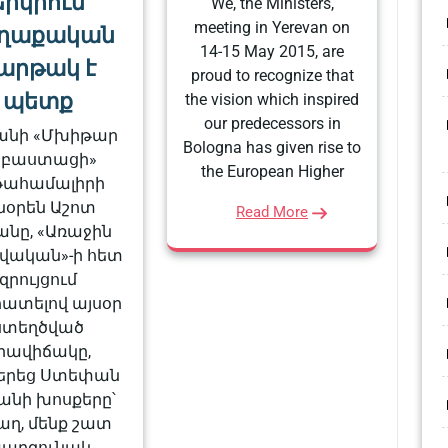
երկրում
We, the Ministers,
meeting in Yerevan on
ղաքական
14-15 May 2015, are
արթակ է
proud to recognize that
պետք
the vision which inspired
our predecessors in
անի «Մխիթար
Bologna has given rise to
եբաստացի»
the European Higher
թահամալիրի
նօրեն Աշոտ
Read More
յանը, «Առաջին
վական»-ի հետ
զրույցում
ատելով այսօր
ստեղծված
րավիճակը,
երեց Ստեփան
անի խոսքերը՝
աղ, մենք շատ
արզունակ