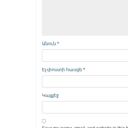
Անուն
*
Էլ-փոստի հասցե
*
Կայքէջ