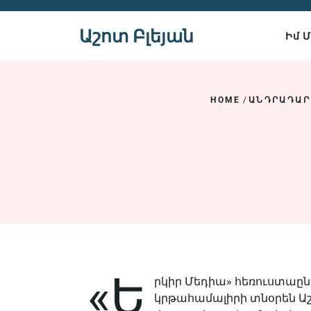
Skip
to
Աշոտ Բլեյան
Իմ 
content
HOME
/
ԱՆԴՐԱԴԱՐ
«Ե
րկիր Մեդիա» հեռուստաըն
կրթահամալիրի տնօրեն Աշ