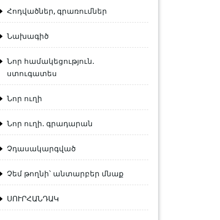
Հոդվածներ, գրառումներ
Նախագիծ
Նոր համակեցություն.
ստուգատես
Նոր ուղի
Նոր ուղի. գրադարան
Չդասակարգված
Չեմ թողնի՝ անտարբեր մնաք
ՍՈՒՐՀԱՆԴԱԿ