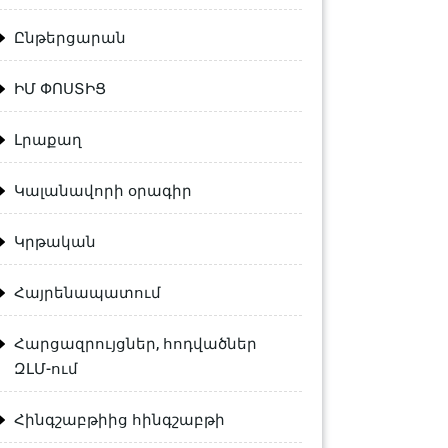
Ընթերցարան
ԻՄ ՓՈՍՏԻՑ
Լրաքաղ
Կալանավորի օրագիր
Կրթական
Հայրենապատում
Հարցազրույցներ, հոդվածներ
ԶԼՄ-ում
Հինգշաբթիից հինգշաբթի