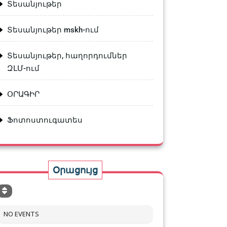
Տեսանյութեր
Տեսանյութեր mskh-ում
Տեսանյութեր, հաղորդումներ
ԶԼՄ-ում
ՕՐԱԳԻՐ
Ֆոտոստուգատես
Օրացույց
NO EVENTS