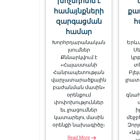
խոչնդոտն է
համայնքների
քա
զարգացման
հ
համար
Խորհրդարանական
Երև
լսումներ
Ս
Քննարկվում է
կր
«Հայաստանի
տ
Հանրապետության
Բլե
վարչատարածքային
լրատ
բաժանման մասին»
օրենքում
գնահ
փոփոխություններ
եւ լրացումներ
ի
կատարելու մասին
մեջբ
օրենքի նախագիծը։
Զորյ
«Ավ
Read More
պ