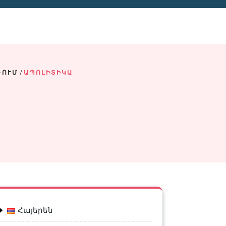
-ՈՒՄ
/
ԱՊՈԼԻՏԻԿԱ
Հայերեն