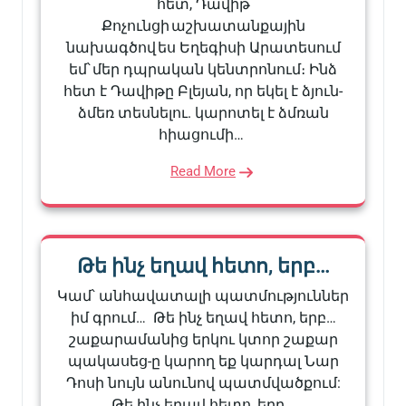
հետ, Դավիթ
Քոչունցի աշխատանքային
նախագծով ես Եղեգիսի Արատեսում
եմ՝ մեր դպրական կենտրոնում։ Ինձ
հետ է Դավիթը Բլեյան, որ եկել է ձյուն-
ձմեռ տեսնելու. կարոտել է ձմռան
հիացումի…
Read More
Թե ինչ եղավ հետո, երբ…
Կամ՝ անհավատալի պատմություններ
իմ գրում… Թե ինչ եղավ հետո, երբ…
շաքարամանից երկու կտոր շաքար
պակասեց-ը կարող եք կարդալ Նար
Դոսի նույն անունով պատմվածքում:
Թե ինչ եղավ հետո, երբ…