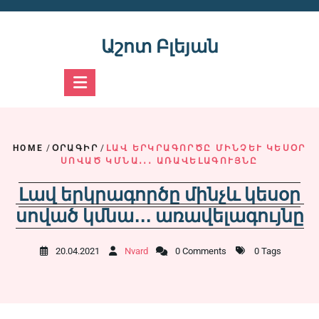
Skip
to
content
Աշոտ Բլեյան
HOME
/
ՕՐԱԳԻՐ
/
ԼԱՎ ԵՐԿՐԱԳՈՐԾԸ ՄԻՆՉԵՒ ԿԵՍՕՐ Ս
ՈՎԱԾ ԿՄՆԱ․․․ ԱՌԱՎԵԼԱԳՈՒՅՆԸ
Լավ երկրագործը մինչև կեսօր
սոված կմնա․․․ առավելագույնը
20.04.2021
Nvard
0 Comments
0 Tags