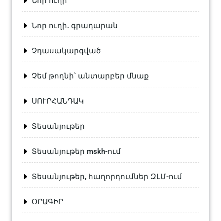
Նոր ուղի
Նոր ուղի. գրադարան
Չդասակարգված
Չեմ թողնի՝ անտարբեր մնաք
ՍՈՒՐՀԱՆԴԱԿ
Տեսանյութեր
Տեսանյութեր mskh-ում
Տեսանյութեր, հաղորդումներ ԶԼՄ-ում
ՕՐԱԳԻՐ