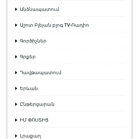
Անձնապատում
Աշոտ Բլեյան բլոգ TV-Ռադիո
Գործիչներ
Գրքեր
Դավթապատում
Երևան
Ընթերցարան
ԻՄ ՓՈՍՏԻՑ
Լրաքաղ