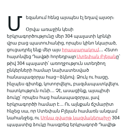
Մ
եզանում
հենց
այսպես
էլ
եղավ
այսօր։
Օրվա
առաջին
կեսի
երկրագործությունը
մեր
304
պալատի
կրնկի
վրա
բաց
պատուհանից
,
որպես
կինո
նկարած
,
ցուցադրել
ենք
մեր
այս
հրապարակում
․․․
Հետո
հայտնվեց
Դավթի
հորեղբայր
Ստեփան
Բլեյան
ը՝
թիվ
304
պալատի՝
առողջություն
ստեղծող
ընկերների
համար
նախատեսված
հանապազօրյա
հաց
—
ձկնով։
Ձուկ
ու
հացը
,
ինչպես
գիտեք
,
կոտորվելու
,
բազմապատկվելու
հատկություն
ունի
․․․
Չէ
,
ասացինք
,
այսպիսի
ձուկը՝
որպես
հաց
հանապազօրյա
,
լավ
երկրագործի
համար
է
․․․
Ու
այնքան
ճշմարիտ
հնչեց
սա
,
որ
Ստեփան
Բլեյան
համառն
անգամ
նահանջեց
,
ու
Սոնա
զվարթ
կազմակերպիչը
304
պալատից
ձուկը
հասցրեց
երկրագործ
Դավիթ