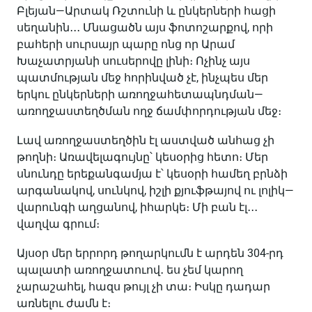
Բլեյան
—
Արտակ
Ռշտունի
և
ընկերների
հացի
սեղանին
․․․
Մնացածն
այս
ֆոտոշարքով
,
որի
բահերի
սուրսայր
պարը
ոնց
որ
Արամ
Խաչատրյանի
սուսերովը
լինի։
Ոչինչ
այս
պատմության
մեջ
հորինված
չէ
,
ինչպես
մեր
երկու
ընկերների
առողջահետապնդման
—
առողջաստեղծման
ողջ
ճամփորդության
մեջ։
Լավ
առողջաստեղծին
էլ
աստված
անհաց
չի
թողնի։
Առավելագույնը՝
կեսօրից
հետո։
Մեր
սնունդը
երեքանգամյա
է՝
կեսօրի
համեղ
բրնձի
արգանակով
,
սունկով
,
իշլի
քյուֆթայով
ու
լոլիկ
—
վարունգի
աղցանով
,
իհարկե։
Մի
բան
էլ
․․․
վաղվա
գրում։
Այսօր
մեր
երրորդ
թողարկումն
է
արդեն
304-
րդ
պալատի
առողջատուով
․
ես
չեմ
կարող
չարաշահել
,
հազս
թույլ
չի
տա։
Իսկը
դադար
առնելու
ժամն
է։