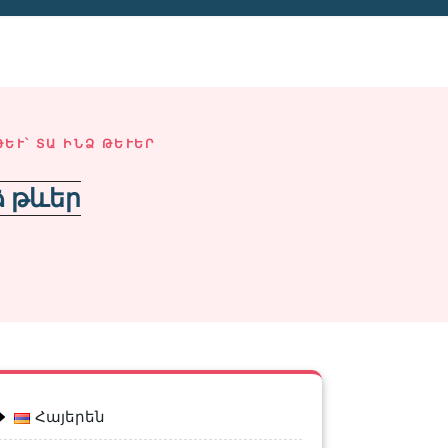
Ւ՝ ՏԱ ԻՆՁ ԹԵՒԵՐ
ձ թևեր
Հայերեն