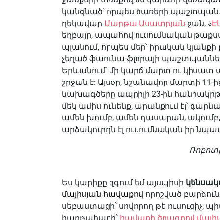
կանգնած՝ որպես ծառերի պաշտպան.
ղեկավար
Մարթա Ասատրյան
ջան, «
Է
եղբայր, ապահով ուսումնական թաքստ
պլանում, որպես մեր՝ իրական կյանք
չեղած ֆաունա-ֆլորայի պաշտպաններ
Երևանում՝ մի կարճ մարտ ու կիսատ 
շրջան է: Այսօր, նշանավոր մարտի 1
նախագծերը ապրիլի 23-ին հանրակր
մեկ ամիս ունենք, արանքում էլ՝ գար
ամեն խումբ, ամեն դասարան, ակումբ
արձակուրդն էլ ուսումնական իր նպ
Ռոբոտի
Ես կարիքը զգում եմ այսպիսի
կենսակ
մայիսյան հավաքով
որոշված բարձունք
սեբաստացի՝ սովորող թե ուսուցիչ, պի
հաղթահարի՝
հավաքի ծրագրով մայիսի