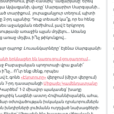
ենտրոնում, լինի Հասմիկ Ղազարյանը: Երեկ՝
ոֆյա Այվազյանի, վաղը՝ Մարգարիտ Սարգսյանի…
ծ տարիքում, յուրաքանչյուր տեղում, պիտի
2-րդ պլանից: Դուք տեսած կա՞ք, որ ես հենց
նես աջակցման ռեժիմում, լավ է երկրորդ
ւթյամբ առաջին պլան մղվելու… Առանց
առաջ մղվես, ի՞նչ թիկունքով…
Մայր դպրոց: Լուսանկարները՝ Ելենա Սարգսյանի։
կանի երկնաքեր են կառուցում-ցուցադրում
…
առաջ Բաբաջանյան պողոտայի վրա քանի՜
ի՞նչ… Ո՞ւր ենք մենք, որպես
վ է, գոնե
«Էկոտուրը»
վերջում (միշտ վերջում)
ան 7-րդ դասարանցի
Միքայել Կամենդատյանը
 Կարծեմ՝ 1-2 միավոր պակասեց՝ խաղը
ույրիկ Նազենի աստղ Հովհաննիսյանին, ահա,
համար օժտվածության իսկական դրսևորումներն
ն խնդիրների լուծմանն ուղղված նախագծերի-
: Տեսեք՝ Միքայելն ինչ հաստատ-վճռական է