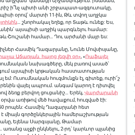
յրն աղջկան՝ կանացի երջանկություն. իմանամ,
 Ուրիշ ի՞նչ պիտի անի շրջապատ-ազգուտակը,
իսի օրով՝ մարտի 11-ին, Թև տվող աղջկա
յրիկին
… շնորհակալ եղեք, որ Տաթև ունեք: Ես,
յանին՝ այսպիսի աղջիկ պարգևելու համար:
աթև-Շուշանի համար… Դու արժանի մայր ես:
ւցիչներ Հասմիկ Ղազարյանը, Նունե Մովսիսյանը,
րաչյա Աճառյան. հայոց լեզվի օր»
, «
Ռաֆայել
ւսումնական նախագծերը, մեկ բառով ասած՝
 զգում այսպիսի կրթական հաստատության
 եմ: Ուսումնական հուզմունքն էլ, գիտեք, ուրի՜շ
տնօրենին վայել ապրում. անգամ կարող է դիտվել
վ ձեռք բերվող ցուցանիշ… Երեկ,
Վարժարանի
 օրվա առիթով մեծ հավաքում, հուզված էի:
-50 րոպեն: Հասմիկ Ղազարյանի հետ
է միայն գործընկերային համերաշխության
անը, Ելենա Սարգսյանը, Թամար
առանց աչքի ընկնելու, 2-րդ՝ կարևոր պլանից