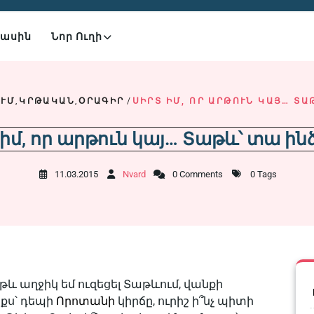
Մասին
Նոր Ուղի
ՒՄ
,
ԿՐԹԱԿԱՆ
,
ՕՐԱԳԻՐ
/
ՍԻՐՏ ԻՄ, ՈՐ ԱՐԹՈՒՆ ԿԱՅ… ՏԱԹԵ
իմ, որ արթուն կայ… Տաթև՝ տա ին
11.03.2015
Nvard
0 Comments
0 Tags
ա-թև աղջիկ եմ ուզեցել Տաթևում, վանքի
ցքս՝ դեպի
Որոտանի
կիրճը, ուրիշ ի՞նչ պիտի