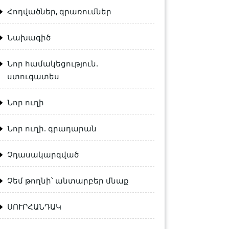
Հոդվածներ, գրառումներ
Նախագիծ
Նոր համակեցություն.
ստուգատես
Նոր ուղի
Նոր ուղի. գրադարան
Չդասակարգված
Չեմ թողնի՝ անտարբեր մնաք
ՍՈՒՐՀԱՆԴԱԿ