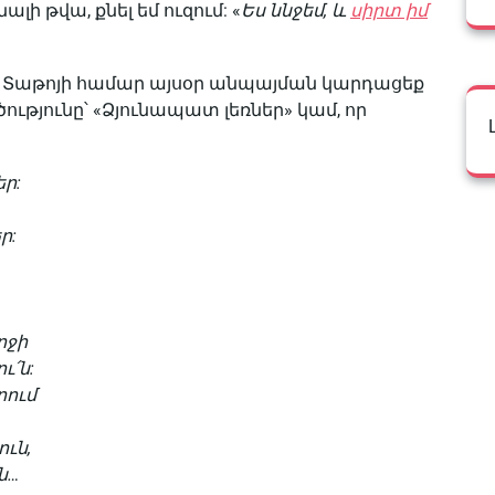
լի թվա, քնել եմ ուզում: «
Ես ննջեմ, և
սիրտ իմ
 ու Տաթոյի համար այսօր անպայման կարդացեք
ւթյունը՝ «Ձյունապատ լեռներ» կամ, որ
եր:
ր:
րջի
ւ՛ն:
րում
ուն,
ն…