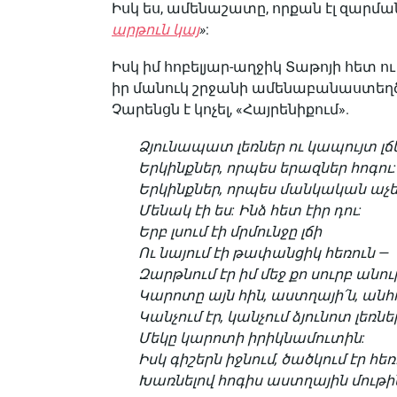
Իսկ ես, ամենաշատը, որքան էլ զարմանա
արթուն կայ
»
:
Իսկ իմ հոբելյար-աղջիկ Տաթոյի հետ
իր մանուկ շրջանի ամենաբանաստեղծո
Չարենցն է կոչել, «Հայրենիքում».
Ձյունապատ լեռներ ու կապույտ լճ
Երկինքներ, որպես երազներ հոգու:
Երկինքներ, որպես մանկական աչե
Մենակ էի ես: Ինձ հետ էիր դու:
Երբ լսում էի մրմունջը լճի
Ու նայում էի թափանցիկ հեռուն —
Զարթնում էր իմ մեջ քո սուրբ անու
Կարոտը այն հին, աստղայի՛ն, անհո
Կանչում էր, կանչում ձյունոտ լեռնե
Մեկը կարոտի իրիկնամուտին:
Իսկ գիշերն իջնում, ծածկում էր հեռ
Խառնելով հոգիս աստղային մութի