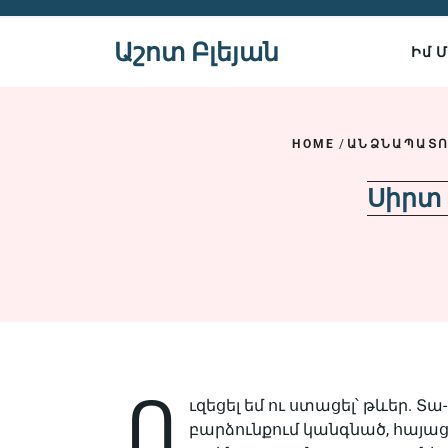
Skip
to
Աշոտ Բլեյան
Իմ 
content
HOME
/
ԱՆՁՆԱՊԱՏՈ
Սիրտ 
Ո
ւզեցել եմ ու ստացել՝ թևեր. Տ
բարձունքում կանգնած, հայա