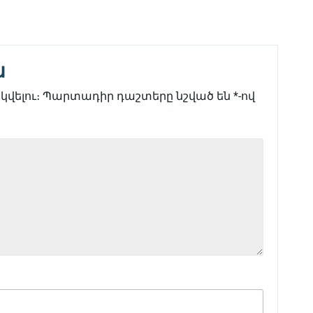
ն
վելու։
Պարտադիր դաշտերը նշված են
*
-ով