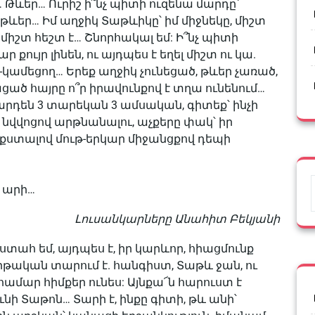
 Թևեր… Ուրիշ ի՞նչ պիտի ուզենա մարդը՝
ևեր… Իմ աղջիկ Տաթևիկը՝ իմ միջնեկը, միշտ
 միշտ հեշտ է… Շնորհակալ եմ: Ի՞նչ պիտի
 քույր լինեն, ու այդպես է եղել միշտ ու կա.
կամեցող… Երեք աղջիկ չունեցած, թևեր չառած,
ցած հայրը ո՞ր իրավունքով է տղա ունենում…
 արդեն 3 տարեկան 3 ամսական, գիտեք՝ ինչի
, նվվոցով արթնանալու, աչքերը փակ՝ իր
սքստալով մութ-երկար միջանցքով դեպի
 արի…
Լուսանկարները Անահիտ Բեկյանի
ստահ եմ, այդպես է, իր կարևոր, հիացմունք
թական տարում է. հանգիստ, Տաթև ջան, ու
համար հիմքեր ունես: Այնքա՜ն հարուստ է
ունի Տաթոն… Տարի է, ինքը գիտի, թև անի՝