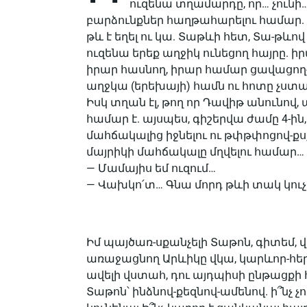
ուզենա տղամարդը, որ… չունի…
բարձունքներ հաղթահարելու համար. թ
թև է եղել ու կա. Տաթևի հետ, Տա-թևով
ուզենա երեք աղջիկ ունեցող հայրը. իրար
իրար հասնող, իրար համար ցավացող-
աղջկա (երեխայի) համն ու հոտը չստա
Իսկ տղան էլ, թող որ Դավիթ անունով,
համար է. այսպես, գիշերվա ժամը 4-ին
մահճակալից իջնելու ու թփթփոցով-ք
մայրիկի մահճակալը մղվելու համար…
— Մամայիս եմ ուզում…
— Վախկո՛տ… Գնա մորդ թևի տակ կուչ
Իմ պայծառ-սքանչելի Տաթոն, գիտեմ, վ
առաջացնող Արևիկը վկա, կարևոր-հեր
ավելի վստահ, դու այդպիսի ընթացքի 
Տաթոն՝ ինձնով-քեզնով-ամենով. ի՞նչ չ