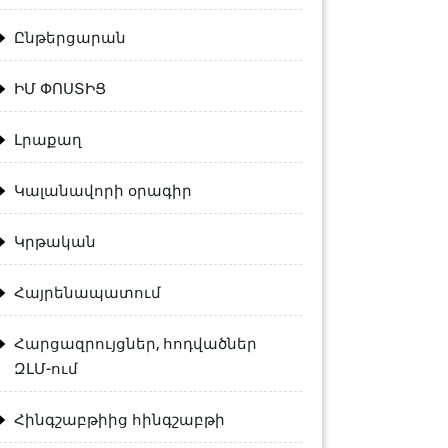
Ընթերցարան
ԻՄ ՓՈՍՏԻՑ
Լրաքաղ
Կալանավորի օրագիր
Կրթական
Հայրենապատում
Հարցազրույցներ, հոդվածներ
ԶԼՄ-ում
Հինգշաբթիից հինգշաբթի