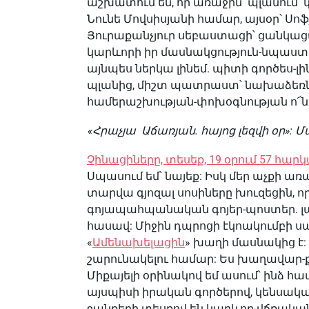
աշխատում են, որ առաջին պլանում՝ կ
Նունե Մովսիսյանի համար, այսօր՝ Ս
Յուրաքանչյուր սեբաստացի՝ ցանկացա
կարևորի իր մասնակցություն-նպաստը 
այնպես ներկա լինեմ. պիտի գործես-լի
պլանից, միշտ պատրաստ՝ նախաձեռնո
համերաշխության-փոխօգնության ո՜նց 
«Հրաչյա Աճառյան. հայոց լեզվի օր»: 
Չինացիները, տեսեք, 19 օրում 57 հար
Սպասում եմ՝ նայեք: Իսկ մեր աչքի 
տարվա գյոզալ սոսիները խուզեցին, որ 
գոյապահպանական գոյեր-պոստեր. լա
հասավ: Միջին դպրոցի էկոակումբի ս
«
Ամենախելացին
» խաղի մասնակից է:
շարունակելու համար: Ես խաղավար-ք
Միքայելի օրինակով եմ ասում՝ ինձ 
այսպիսի իրական գործերով, կենսակա
ջանքերի տեսքով են կարևոր-վճռական