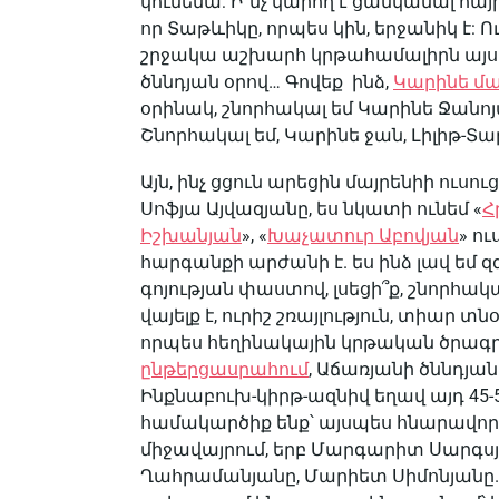
կունենա: Ի՞նչ կարող է ցանկանալ հա
որ Տաթևիկը, որպես կին, երջանիկ է:
շրջակա աշխարհ կրթահամալիրն այսպ
ծննդյան օրով… Գովեք ինձ,
Կարինե մա
օրինակ, շնորհակալ եմ Կարինե Ջանո
Շնորհակալ եմ, Կարինե ջան, Լիլիթ-Տ
Այն, ինչ ցցուն արեցին մայրենիի ուսո
Սոֆյա Այվազյանը, ես նկատի ունեմ «
Հ
Իշխանյան
», «
Խաչատուր Աբովյան
» ո
հարգանքի արժանի է. ես ինձ լավ եմ
գոյության փաստով, լսեցի՞ք, շնորհակալ
վայելք է, ուրիշ շռայլություն, տիար 
որպես հեղինակային կրթական ծրագրո
ընթերցասրահում
, Աճառյանի ծննդյան
Ինքնաբուխ-կիրթ-ազնիվ եղավ այդ 45
համակարծիք ենք՝ այսպես հնարավոր 
միջավայրում, երբ Մարգարիտ Սարգսյ
Ղահրամանյանը, Մարիետ Սիմոնյանը… 