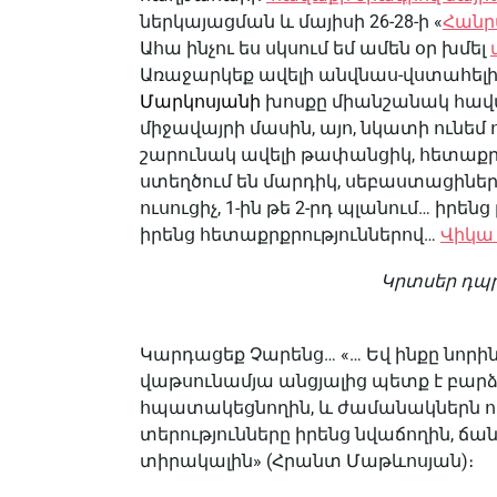
ներկայացման և մայիսի 26-28-ի «
Հանր
Ահա ինչու ես սկսում եմ ամեն օր խմել
Առաջարկեք ավելի անվնաս-վստահել
Մարկոսյանի
խոսքը միանշանակ հավան
միջավայրի մասին, այո, նկատի ունեմ ո
շարունակ ավելի թափանցիկ, հետաքր
ստեղծում են մարդիկ, սեբաստացիներ
ուսուցիչ, 1-ին թե 2-րդ պլանում… իրեն
իրենց հետաքրքրություններով…
Վիկա
Կրտսեր դպր
Կարդացեք Չարենց… «… Եվ ինքը նորի
վաթսունամյա անցյալից պետք է բար
հպատակեցնողին, և ժամանակներն ու 
տերությունները իրենց նվաճողին, ճ
տիրակալին» (Հրանտ Մաթևոսյան)։