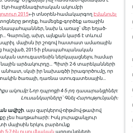
 էկո-հայրենագիտական ակումբի
կոտուր 2015
»-ի տնօրեն-համակարգող
Էմանուել
ոցները թողեք, համեցեք-գործեք առաջին
ի բնապահպաններ, նախ և առաջ՝ մեր եղած-
… Գարունը, ախր, այնքան կարճ է տևում
ապրիլ. մայիսն իր շոգով հաստատ ամառային
1-ից հաշված, 2015-ի բնապահպանական
թական ստուգատեսին ներկայացնելու համար
նանային արձակուրդը… Պիտի 2-6 տարեկանների
, անհատ, սկսի իր նախագծի իրագործումը, որ
ատակին ծառայի, դառնա ստուգատեսային…
քս ակումբ:Նոր դպրոցի 4-5-րդ դասարանցիներ:
Լուսանկարները՝ Գնել Հարությունյանի։
ան ավիշի
. այս զարկերով-ռիթմով-թափով
ը չես հաղթահարի: Իսկ յուրաքանչյուր
տի մայիսին երկու բարձունք
 5-7-ին ուսումնական
արդյունքների