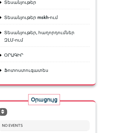
Տեսանյութեր
Տեսանյութեր mskh-ում
Տեսանյութեր, հաղորդումներ
ԶԼՄ-ում
ՕՐԱԳԻՐ
Ֆոտոստուգատես
Օրացույց
NO EVENTS