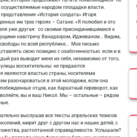
о осуществляемые народом площадки власти.
 представления «История солдата» Игоря
енных им трех героях – Сатане: «Я полюбил и это
еля уже другая: со своими присоединившимися к
дущими навстречу Ванадзором, Иджеваном… Видим,
 свободы по всей республике… Мое письмо
ставлять свою позицию с озабоченностью: если и в
ый раз выводит меня из себя, независимо от того,
улицы восхитительны: не предаются
ня являются властью страны, носителями
ем разочароваться в этой молодежи, если она
побежденных отцов, как бархатный переворот, как
воляйте, вы и ваш Никол. Мы – остальные – рядом
ные.
имательно выслушав все тексты апрельских тезисов
олений, мирит друг с другом нас и наших детей, с
оинства, растоптанной справедливости. Услышали?