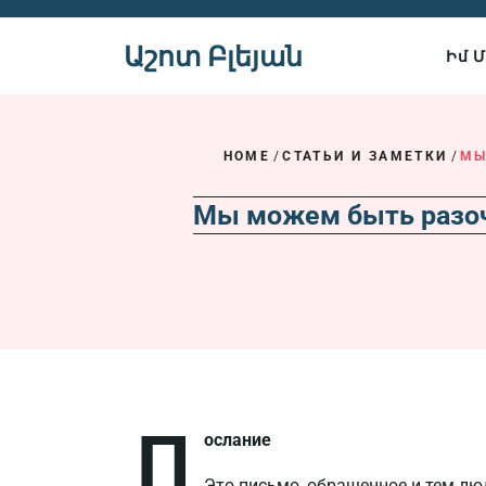
Skip
to
Աշոտ Բլեյան
Իմ 
content
HOME
/
СТАТЬИ И ЗАМЕТКИ
/
МЫ
Мы можем быть разоч
П
ослание
Это письмо, обращенное и тем л