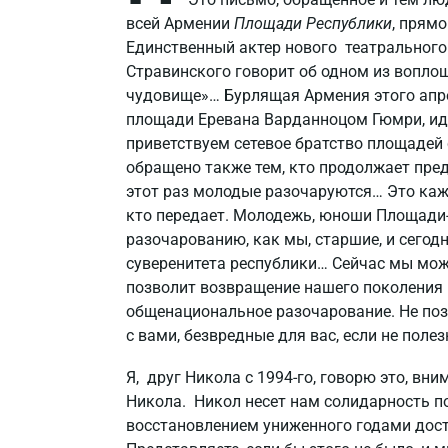
всей Армении
Площади Республики
, прям
Единственный актер нового театрального
Стравинского говорит об одном из воплощ
чудовище»… Бурлящая Армения этого апр
площади Еревана Варданноцом Гюмри, и
приветствуем сетевое братство площадей
обращено также тем, кто продолжает пред
этот раз молодые разочаруются… Это кажд
кто передает. Молодежь, юноши Площади-
разочарованию, как мы, старшие, и сегод
суверенитета республики… Сейчас мы мож
позволит возвращение нашего поколения 
общенациональное разочарование. Не поз
с вами, безвредные для вас, если не полез
Я, друг Никола с 1994-го, говорю это, вн
Никола. Никол несет нам солидарность пок
восстановлением униженного годами дост