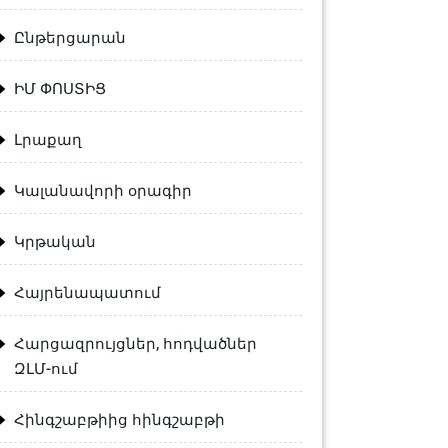
Ընթերցարան
ԻՄ ՓՈՍՏԻՑ
Լրաքաղ
Կալանավորի օրագիր
Կրթական
Հայրենապատում
Հարցազրույցներ, հոդվածներ
ԶԼՄ-ում
Հինգշաբթիից հինգշաբթի