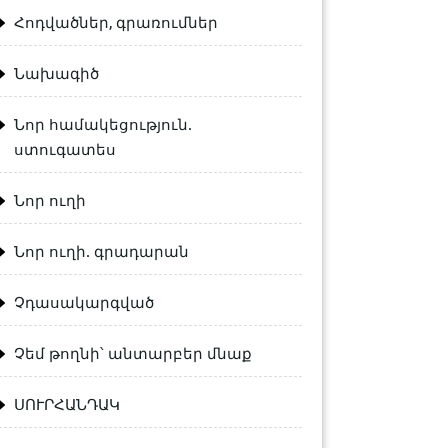
Հոդվածներ, գրառումներ
Նախագիծ
Նոր համակեցություն.
ստուգատես
Նոր ուղի
Նոր ուղի. գրադարան
Չդասակարգված
Չեմ թողնի՝ անտարբեր մնաք
ՍՈՒՐՀԱՆԴԱԿ