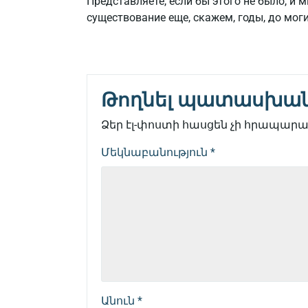
Представляете, если бы этого не было, и
существование еще, скажем, годы, до мо
Թողնել պատասխա
Ձեր էլ-փոստի հասցեն չի հրապարակ
Մեկնաբանություն
*
Անուն
*