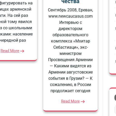
чества
 фигурировать на
ицах армянской
Сентябрь 2008, Ереван,
ти. На сей раз
www.newcaucasus.com
ной тому явился
Интервью с
з со школьными
директором
иками: население
образовательного
очередной раз
комплекса «Мхитар
Себастиаци», экс-
Read More
министром
Просвещения Армении
— Какими видятся из
Армении августовские
события в Грузии? — К
сожалению, в России
продолжает сегодня
Read More