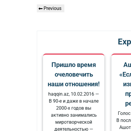
Գրառումների
Previous
Previous
նավարկումը
Post
Exp
Пришло время
Аш
очеловечить
«Ес
наши отношения!
из
п
haqqin.az, 10.02.2016 —
В 90-е и даже в начале
р
2000-х годов вы
Голос
активно занимались
В пос
миротворческой
Ашот
деятельностью —