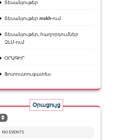
Տեսանյութեր
Տեսանյութեր mskh-ում
Տեսանյութեր, հաղորդումներ
ԶԼՄ-ում
ՕՐԱԳԻՐ
Ֆոտոստուգատես
Օրացույց
NO EVENTS