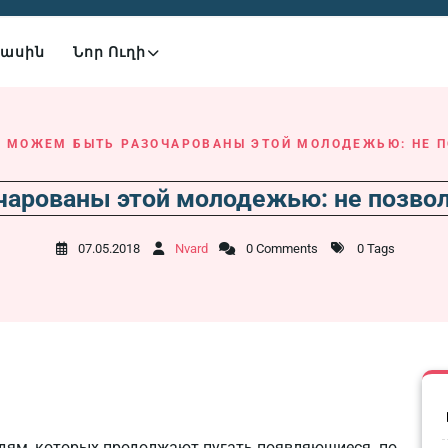
Մասին
Նոր Ուղի
 МОЖЕМ БЫТЬ РАЗОЧАРОВАНЫ ЭТОЙ МОЛОДЕЖЬЮ: НЕ П
арованы этой молодежью: не позвол
07.05.2018
Nvard
0 Comments
0 Tags
юдям, которых продолжают пугать появляющиеся по