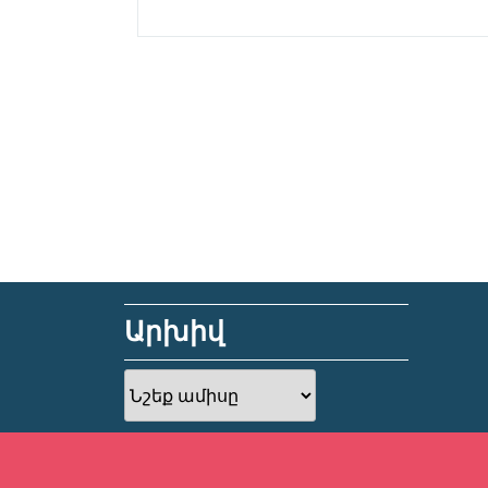
Արխիվ
Արխիվ