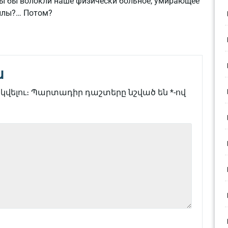
 мы бы волокли наше физически больное, умирающее
гилы?… Потом?
ն
վելու։
Պարտադիր դաշտերը նշված են
*
-ով