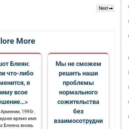
Next
Next
Post
lore More
от Блеян:
Мы не сможем
ли что-либо
решить наши
менится, я
проблемы
риму всое
нормального
ешение…»
сожительства
без
 Армении, 1995г.
леднее время имя
взаимосотрудни
а Блеяна вновь