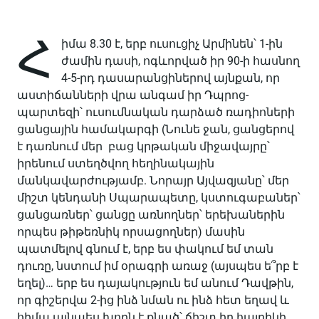
Հ
իմա 8.30 է, երբ ուսուցիչ Արմինեն՝ 1-ին
ժամին դասի, ոգևորված իր 90-ի հասնող
4-5-րդ դասարանցիներով այնքան, որ
աստիճանների վրա անգամ իր Դպրոց-
պարտեզի՝ ուսումնական դարձած ռադիոների
ցանցային համակարգի (Նունե ջան, ցանցերով
է դառնում մեր բաց կրթական միջավայրը՝
իրենում ստեղծվող հեղինակային
մանկավարժությամբ. Նորայր Այվազյանը՝ մեր
միշտ կենդանի Սպարապետը, կստուգաբաներ՝
ցանցառներ՝ ցանցը առնողներ՝ երեխաներին
որպես թիթեռնիկ որսացողներ) մասին
պատմելով գնում է, երբ ես փակում եմ տան
դուռը, նստում իմ օրագրի առաջ (այսպես ե՞րբ է
եղել)… երբ ես դայակություն եմ անում Դավթին,
որ գիշերվա 2-ից ինձ նման ու ինձ հետ եղավ և
հիմա այնպես խորն է քնած՝ ճիշտ իր հայրիկի