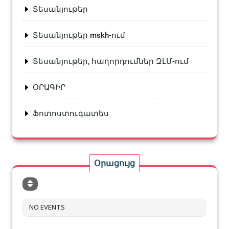
Տեսանյութեր
Տեսանյութեր mskh-ում
Տեսանյութեր, հաղորդումներ ԶԼՄ-ում
ՕՐԱԳԻՐ
Ֆոտոստուգատես
Օրացույց
NO EVENTS