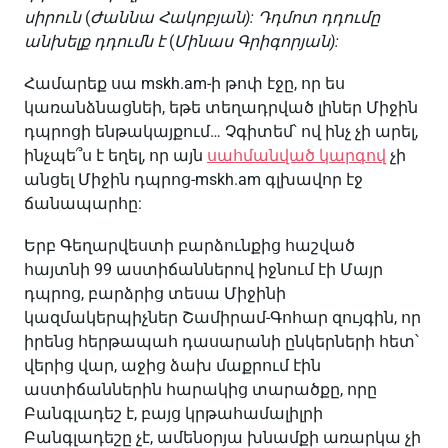
սիրուն
(
Ժաննա
Հակոբյան
):
Դդմոտ
դդումը
անխելք
դդումն
է
(
Մինաս
Գրիգորյան
):
Համարեք սա mskh.am-ի թոփ էջը, որ ես
կառանձնացնեի, եթե տեղադրված լիներ Միջին
դպրոցի ենթակայքում… Չգիտեմ՝ ով ինչ չի արել,
ինչպե՞ս է եղել, որ այն
սահմանված կարգով
չի
անցել Միջին դպրոց-mskh.am գլխավոր էջ
ճանապարհը:
Երբ Գեղարվեստի բարձունքից հաշված
հայտնի 99 աստիճաններով իջնում էի Մայր
դպրոց, բարձրից տեսա Միջինի
կազմակերպիչներ Շամիրամ-Գոհար զույգին, որ
իրենց հերթապահ դասարանի ընկերների հետ՝
վերից վար, աջից ձախ մաքրում էին
աստիճաններին հարակից տարածքը, որը
Բանգլադեշ է, բայց կրթահամալիլրի
Բանգլադեշը չէ, ամենօրյա խնամքի առարկա չի