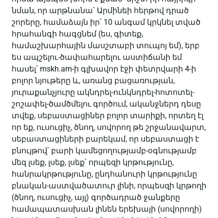
նման, որ արթնանա՝ Արմինեի հերթով դրած
շորերը, համաձայն իր՝ 10 անգամ կրկնել տված
հրահանգի հագցնեմ (ես, գիտեք,
համաշխարհային մասշտաբի տուպոյ եմ), երբ
ես ապշելու-ծափահարելու աստիճանի եմ
հասել՝ mskh.am-ի գլխավոր էջի փետրվարի 4-ի
բոլոր նյութերը և, առանց բացառության,
յուրաքանչյուրը ակնդրել-ունկնդրել-հոտոտել-
շոշափել-ծամծմելու գործում, ականջներդ դեսը
տվեք, սեբաստացիներ բոլոր տարիքի, որտեղ էլ
որ եք, ուսուցիչ, ծնող, սովորող թե շրջանավարտ,
սեբաստացիների բարեկամ, որ սեբաստացի է
բնույթով՝ բարի կամեցողությամբ-օգնությամբ
մեզ լսեք, լսեք, լսեք՝ որպեզի կրթությունը,
հանրակրթությունը, ընդհանուրի կրթությունը
բնական-աստվածատուր լինի, որպեսզի կրթողի
(ծնող, ուսուցիչ, այլ) գործադրած ջանքերը
համապատասխան լինեն երեխայի (սովորողի)