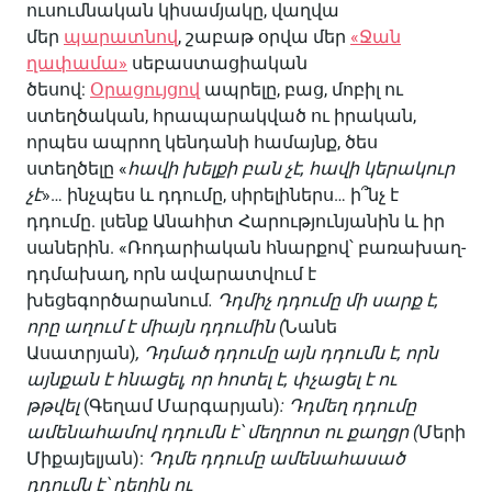
ուսումնական կիսամյակը, վաղվա
մեր
պարատնով
, շաբաթ օրվա մեր
«Ջան
ղափամա»
սեբաստացիական
ծեսով:
Օրացույցով
ապրելը, բաց, մոբիլ ու
ստեղծական, հրապարակված ու իրական,
որպես ապրող կենդանի համայնք, ծես
ստեղծելը «
հավի
խելքի
բան
չէ
,
հավի
կերակուր
չէ
»… ինչպես և դդումը, սիրելիներս… ի՞նչ է
դդումը. լսենք Անահիտ Հարությունյանին և իր
սաներին. «Ռոդարիական հնարքով՝ բառախաղ-
դդմախաղ, որն ավարատվում է
խեցեգործարանում
.
Դդմիչ
դդումը
մի
սարք
է
,
որը
աղում
է
միայն
դդումին
(
Նանե
Ասատրյան)
,
Դդմած
դդումը
այն
դդումն
է
,
որն
այնքան
է
հնացել
,
որ
հոտել
է
,
փչացել
է
ու
թթվել
(Գեղամ Մարգարյան)
:
Դդմեղ
դդումը
ամենահամով
դդումն
է՝
մեղրոտ
ու
քաղցր
(
Մերի
Միքայելյան):
Դդմե
դդումը
ամենահասած
դդումն
է՝
դեղին
ու