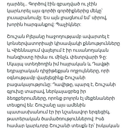
դարձել… Գործով էին զբաղված ու չէին
կարևորել այս գործի գործիքներից մեկը՝
լուսաբանումը: Ես այն լրացնում եմ՝ սիրով,
խորին հարգանքով: Պաչիկներ:
Շուշան Բլեյանը հաջողությամբ ավարտել է
կոնսերվատորիայի կիսամյակի քննությունները
և Վիեննայում վայելում է իր ուսանողական
հանգիստը հիմա ու մինչև փետրվարի 9-ը:
Սկայպ ստեղծողին իմ հայրական և Դավթի
եղբայրական դիջիթեքյան ողջույնները, որի
օգնությամբ վայելեցինք Շուշանի
բացակայությունը: Դավիթը, պարզ է, Շուշանի
գլուխը տարավ, ներկայացրեց իր
ձեռքբերումները, որոնք բոլորն էլ մեքենաների
տեսքով են: Շուշանը այս ամենին
պատասխանում էր իր նշանավոր երգեցիկ,
թատերական ծամածռություններով: Իսձ
համար կարևորը Շուշանի տեսքն էր՝ իսկական