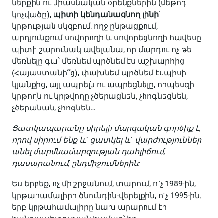
ներքին ու միասնական օրենքներին (մեթոդ
կոչվածը),
պիտի
կենդանացնող
լինի
՝
կրթության սկզբում, ողջ ընթացքում,
արդյունքում սովորողի և սովորեցնողի հավեսը
պիտի շարունակ ավելանա, որ մարդու ոչ թե
մեռնելը գա՝ մեռնեմ պրծնեմ էս աշխարհից
(Հայաստանի՞ց), փախնեմ պրծնեմ էսպիսի
կյանքից, այլ ապրելն ու ապրեցնելը, որպեսզի
կրթողն ու կրթվողը չծերացնեն, չհոգնեցնեն,
չծերանան, չհոգնեն…
Ցատկապարանը
սիրելի
մարզական
գործիք
է
,
որով
սիրում
ենք
և
´
ցատկել
և
´
վարժություններ
անել
մարմնամարզության
դահլիճում
,
դասարանում
,
ընդմիջումներին:
Ես երբեք, ոչ մի շրջանում, տարում, ոˊչ 1989-ին,
կրթահամալիրի ծնունդին-վերելքին, ոˊչ 1995-ին,
երբ կրթահամալիրը նախ արարում էր