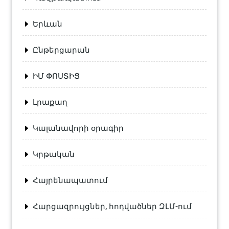
Երևան
Ընթերցարան
ԻՄ ՓՈՍՏԻՑ
Լրաքաղ
Կալանավորի օրագիր
Կրթական
Հայրենապատում
Հարցազրույցներ, հոդվածներ ԶԼՄ-ում