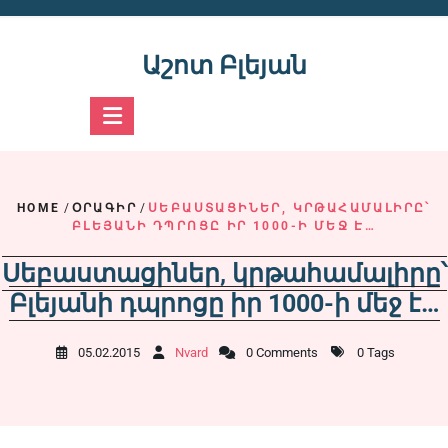
Skip
to
content
Աշոտ Բլեյան
HOME
/
ՕՐԱԳԻՐ
/
ՍԵԲԱՍՏԱՑԻՆԵՐ, ԿՐԹԱՀԱՄԱԼԻՐԸ՝
ԲԼԵՅԱՆԻ ԴՊՐՈՑԸ ԻՐ 1000-Ի ՄԵՋ Է…
Սեբաստացիներ, կրթահամալիրը՝
Բլեյանի դպրոցը իր 1000-ի մեջ է…
05.02.2015
Nvard
0 Comments
0 Tags