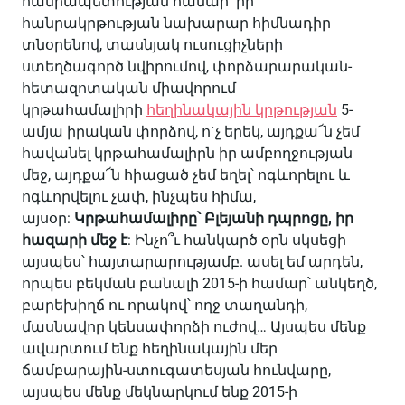
հանրապետության համար՝ իր
հանրակրթության նախարար հիմնադիր
տնօրենով, տասնյակ ուսուցիչների
ստեղծագործ նվիրումով, փորձարարական-
հետազոտական միավորում
կրթահամալիրի
հեղինակային կրթության
5-
ամյա իրական փորձով, ոˊչ երեկ, այդքա՜ն չեմ
հավանել կրթահամալիրն իր ամբողջության
մեջ, այդքա՜ն հիացած չեմ եղել՝ ոգևորելու և
ոգևորվելու չափ, ինչպես հիմա,
այսօր:
Կրթահամալիրը՝
Բլեյանի
դպրոցը
,
իր
հազարի
մեջ
է
: Ինչո՞ւ հանկարծ օրն սկսեցի
այսպես՝ հայտարարությամբ. ասել եմ արդեն,
որպես բեկման բանալի 2015-ի համար՝ անկեղծ,
բարեխիղճ ու որակով՝ ողջ տաղանդի,
մասնավոր կենսափորձի ուժով… Այսպես մենք
ավարտում ենք հեղինակային մեր
ճամբարային-ստուգատեսյան հունվարը,
այսպես մենք մեկնարկում ենք 2015-ի