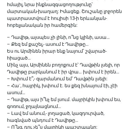
հմայիլ, նրա ինքնազգացողությունը՝
մարտական-խաղաղ: Իմացեք. Շուշանը լրջորեն
պատրաստվում է հուլիսի 13-ի երևանյան-
հոբելյանական իր համերգին:
– Դավիթ, այսպես չի լինի, ո՞նց կլինի, ասա…
– Քեզ եմ քաշել,- ասում է Դավիթը…
Ես ու Արմինեն իրար ենք նայում՝ շվարած-
հիացած…
Մինչ այս, Արմինեն բողոքում է՝ Դավթին լսելի, որ
Դավիթը բարկանում է իր վրա… խփում է իրեն…
– Խփում է՞,- զարմանում եմ՝ Դավթին լսելի:
– Հաˊ, հայրիկ, խփում է. ես քեզ խնայում էի, չէի
ասում…
– Դավիթ, այս ի՞նչ եմ լսում. մայրիկին խփում ես,
գոռում, ջղայնացնում…
– Լավ եմ անում,- լողացած, կազդուրված,
հագնված պնդում է Դավիթը…
– Ո՞նց, դու չե՞ս մայրիկի պաշտպանը: