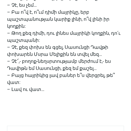
– Չէ, ես չեմ…
– Բա ո՞վ է, ո՞ւմ դիմի մայրիկը, երբ
պաշտպանության կարիք լինի, ո՞վ լինի իր
կողքին:
– Թող քեզ դիմի, դու լինես մայրիկի կողքին, դո՛ւ
պաշտպանի:
– Չէ, քեզ փոխս են գցել, Սասունցի Դավթի
փոխարեն Մսրա Մելիքին են տվել մեզ…
– Չէ՜,- բողոք-նեղսրտությամբ մերժում է,- ես
Դավիթն եմ Սասունցի, քեզ եմ քաշել…
– Բայց հայրիկից լավ բաներ ե՞ս վերցրել, թե՞
վատ:
– Լավ ու վատ…