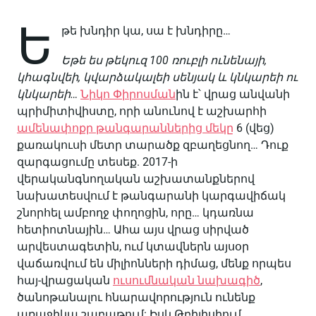
Ե
թե խնդիր կա, սա է խնդիրը…
Եթե ես թեկուզ 100 ռուբլի ունենայի,
կհագնվեի, կվարձակալեի սենյակ և կնկարեի ու
կնկարեի…
Նիկո Փիրոսման
ին է՝ վրաց անվանի
պրիմիտիվիստը, որի անունով է աշխարհի
ամենափոքր թանգարաններից մեկը
6 (վեց)
քառակուսի մետր տարածք զբաղեցնող… Դուք
զարգացումը տեսեք. 2017-ի
վերականգնողական աշխատանքներով
նախատեսվում է թանգարանի կարգավիճակ
շնորհել ամբողջ փողոցին, որը… կդառնա
հետիոտնային… Ահա այս վրաց սիրված
արվեստագետին, ում կտավներն այսօր
վաճառվում են միլիոնների դիմաց, մենք որպես
հայ-վրացական
ուսումնական նախագիծ
,
ծանոթանալու հնարավորություն ունենք
առաջիկա շաբաթում: Իսկ Թբիլիսիում