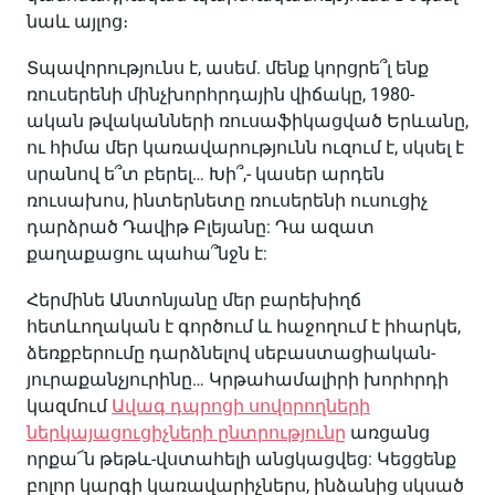
նաև այլոց։
Տպավորությունս է, ասեմ. մենք կորցրե՞լ ենք
ռուսերենի մինչխորհրդային վիճակը, 1980-
ական թվականների ռուսաֆիկացված Երևանը,
ու հիմա մեր կառավարությունն ուզում է, սկսել է
սրանով ե՞տ բերել… Խի՞,- կասեր արդեն
ռուսախոս, ինտերնետը ռուսերենի ուսուցիչ
դարձրած Դավիթ Բլեյանը: Դա ազատ
քաղաքացու պահա՞նջն է:
Հերմինե Անտոնյանը մեր բարեխիղճ
հետևողական է գործում և հաջողում է իհարկե,
ձեռքբերումը դարձնելով սեբաստացիական-
յուրաքանչյուրինը… Կրթահամալիրի խորհրդի
կազմում
Ավագ դպրոցի սովորողների
ներկայացուցիչների ընտրությունը
առցանց
որքա՜ն թեթև-վստահելի անցկացվեց: Կեցցենք
բոլոր կարգի կառավարիչներս, ինձանից սկսած