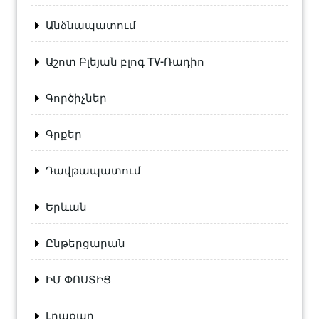
Անձնապատում
Աշոտ Բլեյան բլոգ TV-Ռադիո
Գործիչներ
Գրքեր
Դավթապատում
Երևան
Ընթերցարան
ԻՄ ՓՈՍՏԻՑ
Լրաքաղ