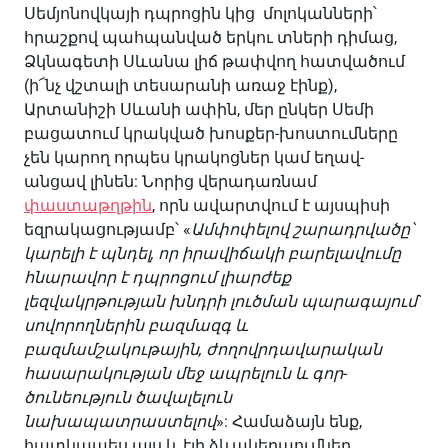
Սեմյոնովկայի դպրոցին կից մոլոկանների՝
հրաշքով պահպանված երկու տների դիմաց,
Ձկնագետի Սևանա լիճ թափվող հատվածում
(ի՜նչ վշտալի տեսարանի առաջ էինք),
Արտանիշի Սևանի ափին, մեր ընկեր Սեմի
բացատում կրակված խոսքեր-խոստումները
չեն կարող որպես կրակոցներ կամ եղավ-
անցավ լինեն: Նորից վերադառնամ
փաստաթղթին
, որն ավարտվում է այսպիսի
եզրակացությամբ՝ «
Ամփոփելով շարադրվածը՝
կարելի է պնդել, որ իրավիճակի բարելավումը
հնարավոր է դպրոցում լիարժեք
լեզվակրթության խնդրի լուծման պարագայում`
սովորողներին բազմազգ և
բազմամշակութային, ժողովրդավարական
հասարա­կության մեջ ապրելուն և գոր­
ծունեություն ծավալելուն
նախապատրաստելով
»: Համաձայն ենք,
հատկապես այս և էլի ձևակերպումներ