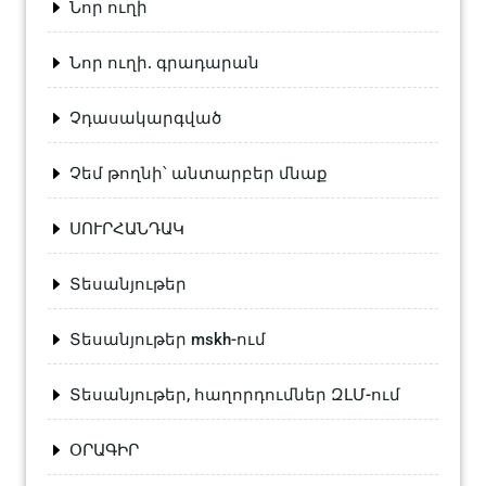
Նոր ուղի
Նոր ուղի. գրադարան
Չդասակարգված
Չեմ թողնի՝ անտարբեր մնաք
ՍՈՒՐՀԱՆԴԱԿ
Տեսանյութեր
Տեսանյութեր mskh-ում
Տեսանյութեր, հաղորդումներ ԶԼՄ-ում
ՕՐԱԳԻՐ