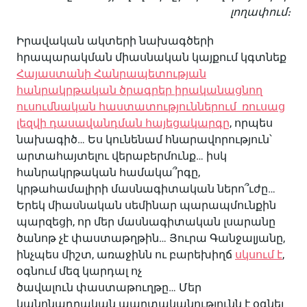
լողափում։
Իրավական ակտերի նախագծերի
հրապարակման միասնական կայքում կգտնեք
Հայաստանի Հանրապետության
հանրակրթական ծրագրեր իրականացնող
ուսումնական հաստատություններում ռուսաց
լեզվի դասավանդման հայեցակարգը
, որպես
նախագիծ… Ես կունենամ հնարավորություն՝
արտահայտելու վերաբերմունք… իսկ
հանրակրթական համակա՞րգը,
կրթահամալիրի մասնագիտական ներո՞ւժը…
Երեկ միասնական սեմինար պարապմունքին
պարզեցի, որ մեր մասնագիտական լսարանը
ծանոթ չէ փաստաթղթին… Յուրա Գանջալյանը,
ինչպես միշտ, առաջինն ու բարեխիղճ
սկսում է
,
օգնում մեզ կարդալ ոչ
ծավալուն փաստաթուղթը… Մեր
կանոնադրական պարտականությունն է օգնել