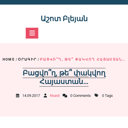
Skip
to
content
Աշոտ Բլեյան
HOME
/
ՕՐԱԳԻՐ
/
ԲԱՑՎՈ՞Ղ, ԹԵ՞ ՓԱԿՎՈՂ ՀԱՅԱՍՏԱՆ…
Բացվո՞ղ, թե՞ փակվող
Հայաստան…
14.09.2017
Nvard
0 Comments
0 Tags