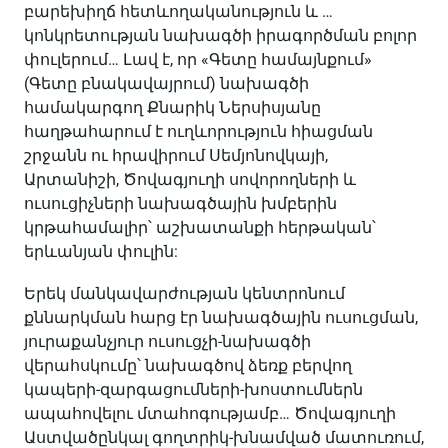
բարեխիղճ հետևողականություն և …
կոնկրետության նախագծի իրագործման բոլոր
փուլերում… Լավ է, որ «Գետը համայնքում»
(Գետը բնակավայրում) նախագծի
համակարգող Քնարիկ Ներսիսյանը
հաղթահարում է ուղևորություն հիացման
շրջանն ու հրավիրում Սեմյոնովկայի,
Արտանիշի, Ծովագյուղի սովորողների և
ուսուցիչների նախագծային խմբերին
կրթահամալիր՝ աշխատանքի հերթական՝
երևանյան փուլին:
Երեկ մանկավարժության կենտրոնում
քննարկման հարց էր նախագծային ուսուցման,
յուրաքանչյուր ուսուցչի-նախագծի
վերահսկումը՝ նախագծով ձեռք բերվող
կապերի-զարգացումների-խոստումներն
ապահովելու մտահոգությամբ… Ծովագյուղի
Աստվածընկալ գողտրիկ-խնամված մատուռում,