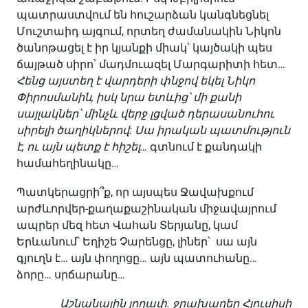
պատրաստվում են հուշարձան կանգնեցնել
Մուշտաիդ այգում, որտեղ ժամանակին Նիկոն
ծանոթացել է իր կյանքի միակ՝ կայծակի պես
ճայթած սիրո՝ մադմուազել Մարգարիտի հետ…
Հենց այստեղ է վարդերի փնջով եկել Նիկո
Փիրոսմանին, իսկ նրա ետևից՝ մի քանի
սայլակներ՝ մինչև վերջ լցված դերասանուհու
սիրելի ծաղիկներով: Սա իրական պատմություն
է, ու այն պետք է հիշել…
գտնում է քանդակի
համահեղինակը…
Պատկերացրի՞ք, որ այսպես Ջավախքում
արժևորվեր-քաղաքաշինական միջավայրում
ապրեր մեզ հետ Վահան Տերյանը, կամ
Երևանում՝ Եղիշե Չարենցը, լիներ՝ սա այն
գյուղն է… այն փողոցը… այն պատուհանը…
ձորը… սրճարանը…
Աշնանային լողափ. ջրախաղեր Հյուսիսի