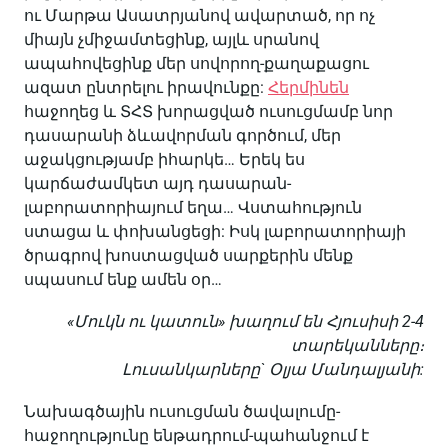
ու Մարթա Ասատրյանով ավարտած, որ ոչ
միայն չմիջամտեցինք, այլև սրանով
ապահովեցինք մեր սովորող-քաղաքացու
ազատ ընտրելու իրավունքը:
Հերմինեն
հաջողեց և ՏՀՏ խորացված ուսուցմամբ նոր
դասարանի ձևավորման գործում, մեր
աջակցությամբ իհարկե… Երեկ ես
կարճաժամկետ այդ դասարան-
լաբորատորիայում եղա… Վստահություն
ստացա և փոխանցեցի: Իսկ լաբորատորիայի
ծրագրով խոստացված սարքերին մենք
սպասում ենք ամեն օր…
«Մուկն ու կատուն» խաղում են Հյուսիսի 2-4
տարեկանները։
Լուսանկարները` Օլյա Մանդալյանի:
Նախագծային ուսուցման ծավալումը-
հաջողությունը ենթադրում-պահանջում է