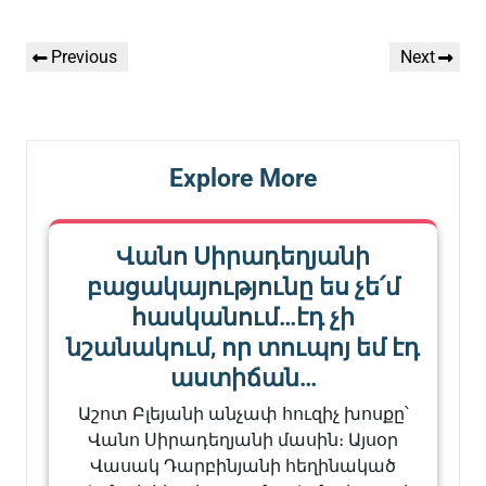
Գրառումների
Previous
Next
Previous
Next
նավարկումը
Post
Post
Explore More
Վանո Սիրադեղյանի
բացակայությունը ես չե՛մ
հասկանում…էդ չի
նշանակում, որ տուպոյ եմ էդ
աստիճան…
Աշոտ Բլեյանի անչափ հուզիչ խոսքը՝
Վանո Սիրադեղյանի մասին։ Այսօր
Վասակ Դարբինյանի հեղինակած