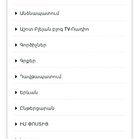
Անձնապատում
Աշոտ Բլեյան բլոգ TV-Ռադիո
Գործիչներ
Գրքեր
Դավթապատում
Երևան
Ընթերցարան
ԻՄ ՓՈՍՏԻՑ