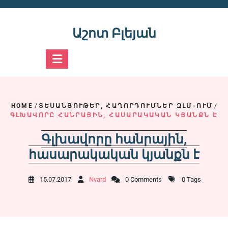
Skip
to
content
Աշոտ Բլեյան
HOME
/
ՏԵՍԱՆՅՈՒԹԵՐ, ՀԱՂՈՐԴՈՒՄՆԵՐ ԶԼՄ-ՈՒՄ
/
ԳԼԽԱՎՈՐԸ ՀԱՆՐԱՅԻՆ, ՀԱՍԱՐԱԿԱԿԱՆ ԿՅԱՆՔՆ Է
Գլխավորը հանրային,
հասարակական կյանքն է
15.07.2017
Nvard
0 Comments
0 Tags