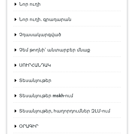
Նոր ուղի
Նոր ուղի. գրադարան
Չդասակարգված
Չեմ թողնի՝ անտարբեր մնաք
ՍՈՒՐՀԱՆԴԱԿ
Տեսանյութեր
Տեսանյութեր mskh-ում
Տեսանյութեր, հաղորդումներ ԶԼՄ-ում
ՕՐԱԳԻՐ