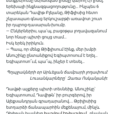
ձեռքբերումը ներառված լինելը կարող էր լինել,
երեխայի ինքնազգացողությունը… Ինչպես 6
տարեկան Դավիթ Բլեյանը, Թիֆլիսից հետո
շնչասպառ գնաց երկուշաբթի առավոտ շուտ
իր դպրոց-դասարան-խումբ.
— Ընկերներիս, պա՛պ, բացօթյա լողավազանում
նոր հնար պիտի ցույց տամ…
Իսկ երեկ իրիկուն.
— Պապ, որ մենք Թիֆլիսում էինք, մեր խմբի
Անուշիկը ընտանիքով Եգիպտոսում է եղել…
Եգիպտոսո՜ւմ, պա՜պ, ինչեր է տեսել…
Պղպջակների օր Արևելյան ճամբարի լողափում:
Լուսանկարները` Զառա Ոսկանյանի:
Դավթի աչքերը պիտի տեսնեիք. Անուշիկը՝
Եգիպտոսում, Դավիթն՝ իր բուրգերով, իր
Ալեքսանդրյան գրադարանով․․․ Թբիլիսիից
ետդարձի ճանապարհին մեքենայում, մինչև
Դիլիջան հասնելը
հաշվում էր-հաշվում
, բնական