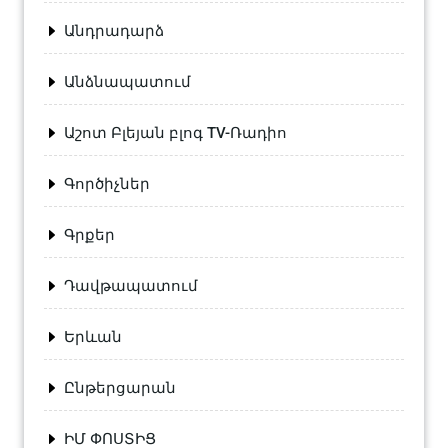
Անդրադարձ
Անձնապատում
Աշոտ Բլեյան բլոգ TV-Ռադիո
Գործիչներ
Գրքեր
Դավթապատում
Երևան
Ընթերցարան
ԻՄ ՓՈՍՏԻՑ