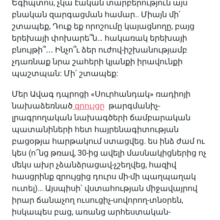
Եգիպտոս, չկա էական տարբերություն այս
բնական զարգացման համար.. Միայն մի՛
շտապեք, Դուք եք որոշումը կայացնողը, բայց
երեխայի փոխարե՞ն… հակառակ երեխայի
բնույթի՞․․․ Ինչո՞ւ ձեր ուժով-իշխանությամբ
չդառնաք նրա շահերի կյանքի իրավունքի
պաշտպան: Մի՛ շտապեք:
Մեր Ավագ դպրոցի «Սուրհանդակ» ռադիոյի
նախաձեռնած
զրույցը
թարգմանիչ-
լրագրողական նախագծերի ճամբարական
պատանիների հետ հայրենագիտության
բացօթյա հարթակում ստացվեց. ես ինձ ժամ ու
կես (ո՜նց թռավ, 30-ից ավելի մասնակիցներից ոչ
մեկս ախր չձանձրացավ-չշեղվեց, հազիվ
հասցրինք զրույցից դուրս մի-մի պաղպաղակ
ուտել)… Այսպիսի՝ վստահության միջավայրով
իրար ճանաչող ուսուցիչ-սովորող-տնօրեն,
իսկապես բաց, առանց արհեստական-