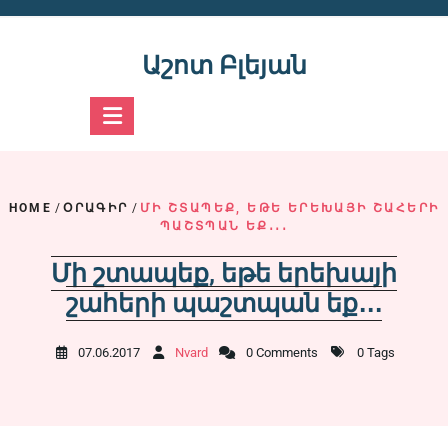
Skip
to
content
Աշոտ Բլեյան
HOME
/
ՕՐԱԳԻՐ
/
ՄԻ ՇՏԱՊԵՔ, ԵԹԵ ԵՐԵԽԱՅԻ ՇԱՀԵՐԻ
ՊԱՇՏՊԱՆ ԵՔ․․․
Մի շտապեք, եթե երեխայի
շահերի պաշտպան եք․․․
07.06.2017
Nvard
0 Comments
0 Tags