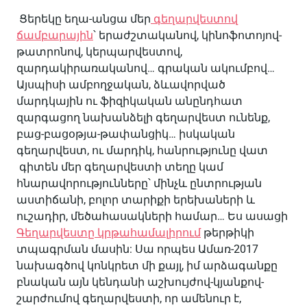
Ցերեկը եղա-անցա մեր
գեղարվեստով
ճամբարային
՝ երաժշտականով, կինոֆոտոյով-
թատրոնով, կերպարվեստով,
զարդակիրառականով… գրական ակումբով…
Այսպիսի ամբողջական, ձևավորված
մարդկային ու ֆիզիկական անընդհատ
զարգացող նախանձելի գեղարվեստ ունենք,
բաց-բացօթյա-թափանցիկ… իսկական
գեղարվեստ, ու մարդիկ, հանրությունը վատ
գիտեն մեր գեղարվեստի տեղը կամ
հնարավորությունները՝ մինչև ընտրության
աստիճանի, բոլոր տարիքի երեխաների և
ուշադիր, մեծահասակների համար… Ես ասացի
Գեղարվեստը կրթահամալիրում
թերթիկի
տպագրման մասին: Սա որպես Ամառ-2017
նախագծով կոնկրետ մի քայլ, իմ արձագանքը
բնական այն կենդանի աշխույժով-կյանքով-
շարժումով գեղարվեստի, որ ամենուր է,