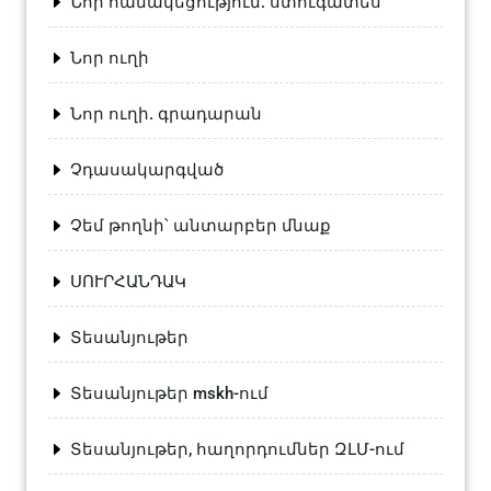
Նոր համակեցություն. ստուգատես
Նոր ուղի
Նոր ուղի. գրադարան
Չդասակարգված
Չեմ թողնի՝ անտարբեր մնաք
ՍՈՒՐՀԱՆԴԱԿ
Տեսանյութեր
Տեսանյութեր mskh-ում
Տեսանյութեր, հաղորդումներ ԶԼՄ-ում