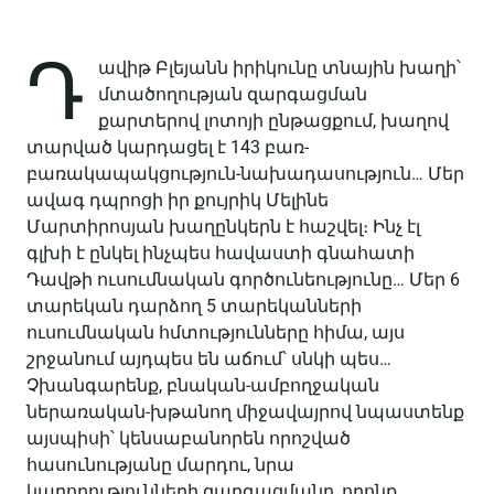
Դ
ավիթ Բլեյանն իրիկունը տնային խաղի՝
մտածողության զարգացման
քարտերով լոտոյի ընթացքում, խաղով
տարված կարդացել է 143 բառ-
բառակապակցություն-նախադասություն… Մեր
ավագ դպրոցի իր քույրիկ Մելինե
Մարտիրոսյան խաղընկերն է հաշվել։ Ինչ էլ
գլխի է ընկել ինչպես հավաստի գնահատի
Դավթի ուսումնական գործունեությունը… Մեր 6
տարեկան դարձող 5 տարեկանների
ուսումնական հմտությունները հիմա, այս
շրջանում այդպես են աճում՝ սնկի պես…
Չխանգարենք, բնական-ամբողջական
ներառական-խթանող միջավայրով նպաստենք
այսպիսի՝ կենսաբանորեն որոշված
հասունությանը մարդու, նրա
կարողությունների զարգացմանը, որոնք