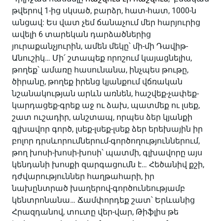
թվերով 1-ից սկսած, բարձր, հատ-հատ, 1000-ն
անցավ: Ես վատ չեմ ճանաչում մեր հարյուրից
ավելի 6 տարեկան դարձածներից
յուրաքանչյուրին, ամեն մեկը՝ մի-մի Դավիթ-
Անուշիկ… Մի՛ շտապեք որոշում կայացնելիս,
թողեք՝ ամառը հասունանա, ինչպես թութը,
ծիրանը, թողեք իրենց կյանքում վճռական
նշանակության արևն առնեն, հաշվեք-չափեք-
կարդացեք-գրեք աջ ու ձախ, պատմեք ու լսեք,
շատ ուշադիր, անշտապ, որպես ձեր կյանքի
գլխավոր գործ, լսեք-լսեք-լսեք ձեր երեխային իր
բոլոր դրսևորումներում-գործողություններում,
թող խոսի-խոսի-խոսի՝ պատմի, գլխավորը այս
կենդանի խոսքի զարգացումն է… Հեծանիվ քշի,
դժվարություններ հաղթահարի, իր
նախընտրած խաղերով-գործունեությամբ
կենտրոնանա… Ճամփորդեք շատ՝ Երևանից
Հրազդանով, տուտը վեր-վար, Թիֆլիս թե