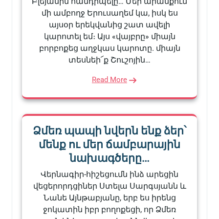
Բլեյանին հանդիպելը… Մեր արանքում
մի ամբողջ Երուսաղեմ կա, իսկ ես
այսօր երեկվանից շատ ավելի
կարոտել եմ։ Այս «վայբրը» միայն
բորբոքեց աղջկաս կարոտը. միայն
տեսնեի՜ք Շուշոյին…
Read More
Ձմեռ պապի նվերն ենք ձեր՝
մենք ու մեր ճամբարային
նախագծերը…
Վերնագիր-հիշեցումն ինձ արեցին
վեցերորդցիներ Ստելա Սարգսյանն և
Նանե Այնթաբյանը, երբ ես իրենց
ջոկատին իբր բողոքեցի, որ Ձմեռ