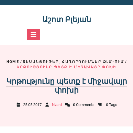
Skip
to
content
Աշոտ Բլեյան
HOME
/
ՏԵՍԱՆՅՈՒԹԵՐ, ՀԱՂՈՐԴՈՒՄՆԵՐ ԶԼՄ-ՈՒՄ
/
ԿՐԹՈՒԹՅՈՒՆԸ ՊԵՏՔ Է ՄԻՋԱՎԱՅՐ ՓՈԽԻ
Կրթությունը պետք է միջավայր
փոխի
25.05.2017
Nvard
0 Comments
0 Tags