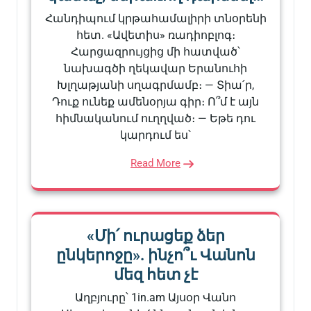
Հանդիպում կրթահամալիրի տնօրենի
հետ. «Ավետիս» ռադիոբլոգ։
Հարցազրույցից մի հատված՝
նախագծի ղեկավար Երանուհի
Խլղաթյանի սղագրմամբ։ — Տիա՛ր,
Դուք ունեք ամենօրյա գիր։ Ո՞մ է այն
հիմնականում ուղղված։ — Եթե դու
կարդում ես՝
Read More
«Մի՛ ուրացեք ձեր
ընկերոջը». ինչո՞ւ Վանոն
մեզ հետ չէ
Աղբյուրը՝ 1in.am Այսօր Վանո