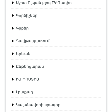
Աշոտ Բլեյան բլոգ TV-Ռադիո
Գործիչներ
Գրքեր
Դավթապատում
Երևան
Ընթերցարան
ԻՄ ՓՈՍՏԻՑ
Լրաքաղ
Կալանավորի օրագիր