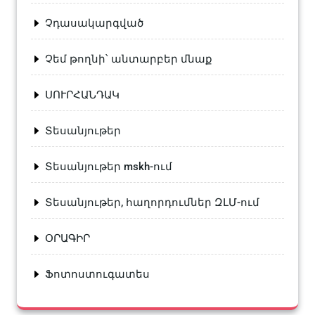
Չդասակարգված
Չեմ թողնի՝ անտարբեր մնաք
ՍՈՒՐՀԱՆԴԱԿ
Տեսանյութեր
Տեսանյութեր mskh-ում
Տեսանյութեր, հաղորդումներ ԶԼՄ-ում
ՕՐԱԳԻՐ
Ֆոտոստուգատես