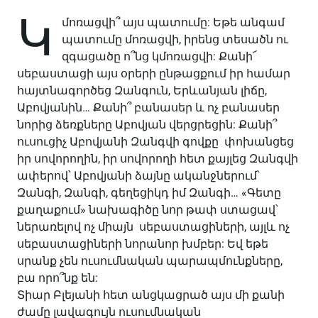
Կ
մոռացվի՞ այս պատումը: Եթե անգամ
պատումը մոռացվի, իրենց տեսածն ու
զգացածը ո՞նց կմոռացվի: Քանի՜
սեբաստացի այս օրերի ընթացքում իր համար
հայտնագործեց Զանգուն, Երևանյան լիճը,
Աբովյանին… Քանի՞ բանասեր և ոչ բանասեր
նորից ձեռքները Աբովյան վերցրեցին: Քանի՞
ուսուցիչ Աբովյանի Զանգվի գովքը փոխանցեց
իր սովորողին, իր սովորողի հետ քայլեց Զանգվի
ափերով՝ Աբովյանի ձայնը ականջներում՝
Զանգի, Զանգի, գեղեցիկդ իմ Զանգի… «Գետը
քաղաքում» նախագիծը նոր թափ ստացավ՝
ներառելով ոչ միայն սեբաստացիների, այլև ոչ
սեբաստացիների նորանոր խմբեր: Եվ եթե
սրանք չեն ուսումնական պարապմունքները,
բա որո՞նք են:
Տիար Բլեյանի հետ անցկացրած այս մի քանի
ժամը լավագույն ուսումնական