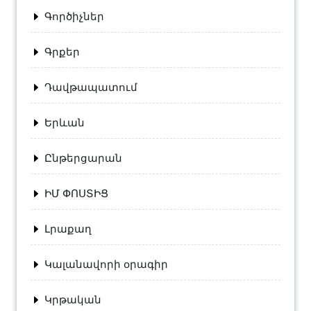
Գործիչներ
Գրքեր
Դավթապատում
Երևան
Ընթերցարան
ԻՄ ՓՈՍՏԻՑ
Լրաքաղ
Կալանավորի օրագիր
Կրթական