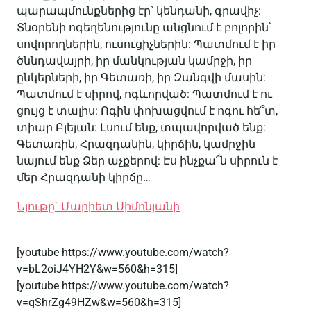
պարապմունքներից էր՝ կենդանի, գրավիչ:
Տնօրենի ոգեղենությունը անցնում է բոլորին՝
սովորողներին, ուսուցիչներին: Պատմում է իր
ծննդավայրի, իր մանկության կամրջի, իր
ընկերների, իր Գետառի, իր Զանգվի մասին:
Պատմում է սիրով, ոգևորված: Պատմում է ու
ցույց է տալիս: Ոգին փոխացվում է ոգու հե՞տ,
տիար Բլեյան: Լսում ենք, տպավորված ենք:
Գետառին, Հրազդանին, կիրճին, կամրջին
նայում ենք Ձեր աչքերով: Էս ինչքա՜ն սիրուն է
մեր Հրազդանի կիրճը…
Նյութը` Մարիետ Սիմոնյանի
[youtube https://www.youtube.com/watch?
v=bL2oiJ4YH2Y&w=560&h=315]
[youtube https://www.youtube.com/watch?
v=qShrZg49HZw&w=560&h=315]