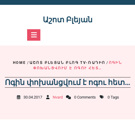
Skip
to
content
Աշոտ Բլեյան
HOME
/
ԱՇՈՏ ԲԼԵՅԱՆ ԲԼՈԳ TV-ՌԱԴԻՈ
/
ՈԳԻՆ
ՓՈԽԱՆՑՎՈՒՄ Է ՈԳՈՒ ՀԵՏ…
Ոգին փոխանցվում է ոգու հետ…
30.04.2017
Nvard
0 Comments
0 Tags