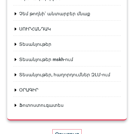
Չեմ թողնի՝ անտարբեր մնաք
ՍՈՒՐՀԱՆԴԱԿ
Տեսանյութեր
Տեսանյութեր mskh-ում
Տեսանյութեր, հաղորդումներ ԶԼՄ-ում
ՕՐԱԳԻՐ
Ֆոտոստուգատես