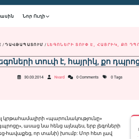
Մասին
Նոր Ուղի
E
/
ԴԱՎԹԱՊԱՏՈՒՄ
/
ԼԵԳՈՆԵՐԻ ՏՈՒՓ Է, ՀԱՅՐԻԿ, ՔՈ ԴՊ
եգոների տուփ է, հայրիկ, քո դպրո
30.03.2014
Nvard
0 Comments
0 Tags
ել
կրթահամալիրի «պարունակությունը»
ո դպրոցը», ասաց նա հենց այնպես, երբ լեգոների
ց-հավաքեց, որ տանի) խումբ: Մոր հետ լավ