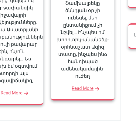
ից՝ վայելելով
Շամխալբեկը
ց-թափանցիկ
ծննդյան օր չի
միջավայրի
ունեցել, մեր
ելությունները.
ընտանիքում չի
ա Ասատրյանի
նշվել… Ինչպես իմ
բանություններն
խորոտիկ-անանեծք-
իուլի բավարար
օրհնաշատ Ազիզ
էին, ինչո՞ւ
տատը, ինչպես ինձ
նգարել… Ես
հանդիպած
խ եմ օգտվում
ամենակամային-
իտորդի այս
ուժեղ
գավիճակից,
Read More
Read More