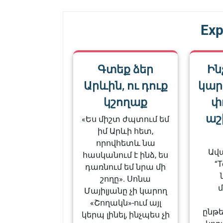
Exp
Գտեք ձեր
Ին
Արևին, ու դուք
կարե
կշողաք
փ
աշ
«Ես միշտ ժպտում եմ
իմ Արևի հետ,
որովհետև նա
Ավ
հասկանում է ինձ, ես
“T
դառնում եմ նրա մի
շողը». Սոնա
Մայիլյանը չի կարող
«Շողակն»-ում այլ
ընթ
կերպ լինել, ինչպես չի