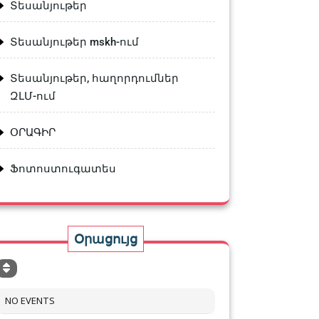
Տեսանյութեր
Տեսանյութեր mskh-ում
Տեսանյութեր, հաղորդումներ
ԶԼՄ-ում
ՕՐԱԳԻՐ
Ֆոտոստուգատես
Օրացույց
NO EVENTS