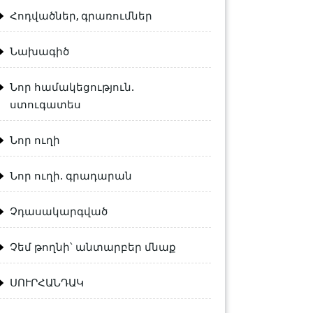
Հոդվածներ, գրառումներ
Նախագիծ
Նոր համակեցություն.
ստուգատես
Նոր ուղի
Նոր ուղի. գրադարան
Չդասակարգված
Չեմ թողնի՝ անտարբեր մնաք
ՍՈՒՐՀԱՆԴԱԿ