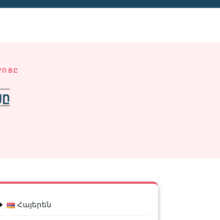
ՐՈՑԸ
ցը
Հայերեն