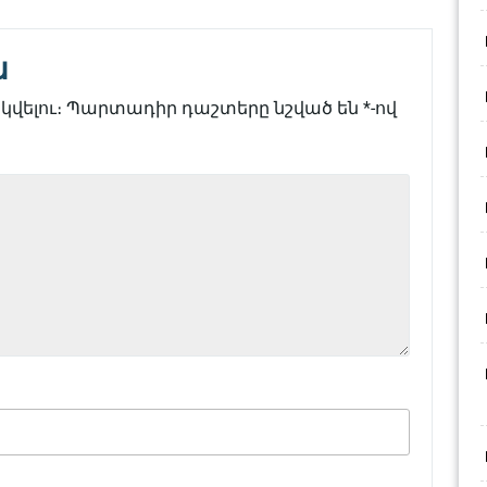
ն
վելու։
Պարտադիր դաշտերը նշված են
*
-ով