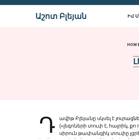
Skip
to
Աշոտ Բլեյան
Իմ 
content
HOM
Լ
Դ
ավիթ Բլեյանը սկսել է
յուրացն
(«լեգոների տուփ է, հայրիկ, ք
սիրուն թափանցիկ տուփը լցրե