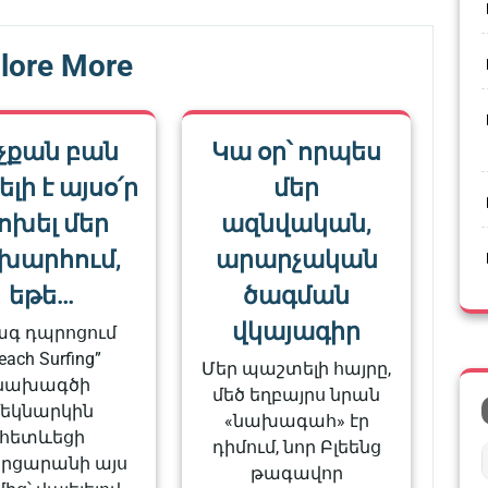
lore More
չքան բան
Կա օր՝ որպես
լի է այսօ՛ր
մեր
ոխել մեր
ազնվական,
խարհում,
արարչական
եթե…
ծագման
վկայագիր
ագ դպրոցում
each Surfing”
Մեր պաշտելի հայրը,
նախագծի
մեծ եղբայրս նրան
մեկնարկին
«նախագահ» էր
հետևեցի
դիմում, նոր Բլեենց
երցարանի այս
թագավոր