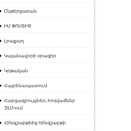
Ընթերցարան
ԻՄ ՓՈՍՏԻՑ
Լրաքաղ
Կալանավորի օրագիր
Կրթական
Հայրենապատում
Հարցազրույցներ, հոդվածներ
ԶԼՄ-ում
Հինգշաբթիից հինգշաբթի