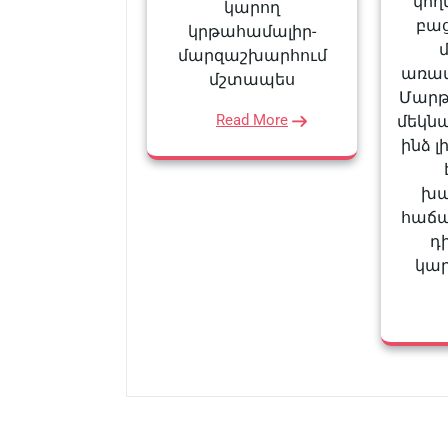
կողմ
կարող
բա
կրթահամալիր-
մարզաշխարհում
առավ
մշտապես
Մարթ
Read More
մեկնա
ինձ լ
խա
հաճա
դ
կար