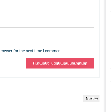
browser for the next time I comment.
Next
Next
Post