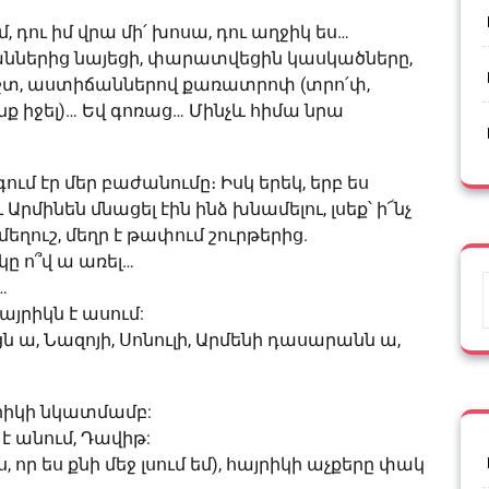
, դու իմ վրա մի՛ խոսա, դու աղջիկ ես…
ճաններից նայեցի, փարատվեցին կասկածները,
 Միշտ, աստիճաններով քառատրոփ (տրո՛փ,
նք իջել)… Եվ գոռաց… Մինչև հիմա նրա
մ էր մեր բաժանումը։ Իսկ երեկ, երբ ես
Արմինեն մնացել էին ինձ խնամելու, լսեք՝ ի՜նչ
մեղուշ, մեղր է թափում շուրթերից.
կը ո՞վ ա առել…
…
այրիկն է ասում:
ն ա, Նազոյի, Սոնուլի, Արմենի դասարանն ա,
յրիկի նկատմամբ:
է անում, Դավիթ:
 որ ես քնի մեջ լսում եմ), հայրիկի աչքերը փակ