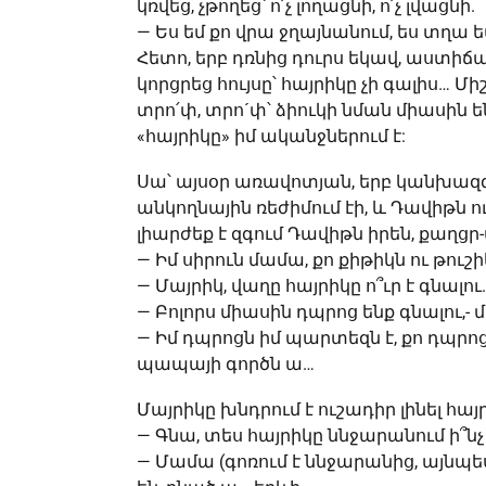
կռվեց, չթողեց՝ ո՛չ լողացնի, ո՛չ լվացնի.
— Ես եմ քո վրա ջղայնանում, ես տղա եմ
Հետո, երբ դռնից դուրս եկավ, աստի
կորցրեց հույսը՝ հայրիկը չի գալիս…
տրո՛փ, տրո´փ՝ ձիուկի նման միասին ե
«հայրիկը» իմ ականջներում է:
Սա՝ այսօր առավոտյան, երբ կանխազգու
անկողնային ռեժիմում էի, և Դավիթն ու 
լիարժեք է զգում Դավիթն իրեն, քաղցր-
— Իմ սիրուն մամա, քո քիթիկն ու թուշի
— Մայրիկ, վաղը հայրիկը ո՞ւր է գնալու
— Բոլորս միասին դպրոց ենք գնալու,- մ
— Իմ դպրոցն իմ պարտեզն է, քո դպրոց
պապայի գործն ա…
Մայրիկը խնդրում է ուշադիր լինել հա
— Գնա, տես հայրիկը ննջարանում ի՞նչ 
— Մամա (գոռում է ննջարանից, այնպես,