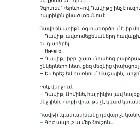
են, քնած ա… երևի…
Չգիտեմ` «երևի»-ով Դավիթը ինչ է ուզ
հայրիկին քնած տեսնում:
Դավիթն առիթն օգտագործում է, իր մու
— Դավիթ, ավտոմեքենաներդ հավաքի,
ես դարձրել…
— Ничего…
— Դավիթ,- իբր շատ մտահոգ բարձրաձայ
ընկերների հետ. քեզ մեզնից փախցրել
— Ես հրեշ եմ դառնում՝ Մաշային, ար
Իսկ, վերջում.
— Դավիթ, Արմինե, հայրիկիս լավ նայեք,
մեջ լինի, ոտքի վրա, թե չէ, կգամ կտան
Դավթի պատասխանը դժվար չէ կանխ
— Գիժ ապուշ ա մեր Շուշոն…