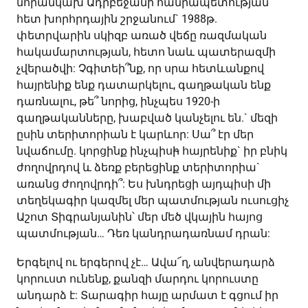
նորանկախ Ադրբեջանի հանրապետության
հետ խորհրդային շրջանում` 1988թ.
փետրվարին սկիզբ առած վեճը ռազմական
հակամարտության, հետո նաև պատերազմի
չվերածվի: Չգիտեի՞նք, որ սրա հետևանքով
հայրենիք ենք դատարկելու, գաղթական ենք
դառնալու, թե՞ նորից, ինչպես 1920-ի
գաղթականները, խաբված կանչելու են.` մեզի
ըսին տերիտորիան է կարևոր: Սա՞ էր մեր
նվաճումը. կորցինք ինչպիսի̴ հայրենիք` իր բնիկ
ժողովրդով և ձեռք բերեցինք տերիտորիա`
առանց ժողովրդի՞: Ես խնդրեցի այդպիսի մի
տեղեկագիր կազմել մեր պատմության ուսուցիչ
Աշոտ Տիգրանյանին՝ մեր մեծ վկային հայոց
պատմության… Դեռ կանդրադառնամ դրան:
Երգելով ու երգերով չէ… Ավա՜ղ, անվերադարձ
կորուստ ունենք, քանզի մարդու կորուստը
անդարձ է: Տարագիր հայը արմատ է գցում իր