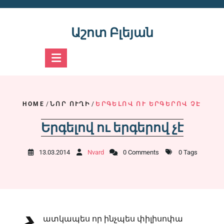
Skip
to
content
Աշոտ Բլեյան
HOME
/
ՆՈՐ ՈՒՂԻ
/
ԵՐԳԵԼՈՎ ՈՒ ԵՐԳԵՐՈՎ ՉԷ
Երգելով ու երգերով չէ
13.03.2014
Nvard
0 Comments
0 Tags
ատկապես որ ինչպես փիլիսոփա