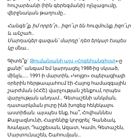
հուշարձանի (հին գերեզմանի) ոչնչացումը,
վերջնական թաղումը…
Հանգե՜ք, իմ որբե՜ր… իզո՜ւր են հուզմունք, իզո՜ւր
և անշահ…
Մարդակեր գազան՝ մարդը՝ դեռ երկար էսպես
կը մնա…
Գիտե՞ք`
Թումանյանի այս «Հոգեհանգիստ
»-ը
քանի՜ անգամ եմ կարդացել 1988-ից սկսած,
մինչև….. 1991-ի մարտին, «Կոլցո» օպերացիայի
օրերին հերթապահում էի Հայոց համազգային
շարժման (ՀՀՇ) վարչության շենքում, որպես
վարչության անդամ… Գետաշենի անկման,
դատարկման լուրը ինձ խոցեց հեկեկալու
աստիճան. այսպես ենք, հա՞, Հովհաննես
Քաջազնունի, Հայրենիք կորցրել` Գանձակ,
Խանլար, Դաշքեսան, Ազատ, Կամո, Գետաշեն,
Մարտունաշեն, Շահումյան…