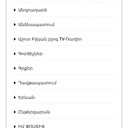
Անդրադարձ
Անձնապատում
Աշոտ Բլեյան բլոգ TV-Ռադիո
Գործիչներ
Գրքեր
Դավթապատում
Երևան
Ընթերցարան
ԻՄ ՓՈՍՏԻՑ