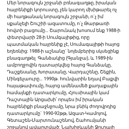
Մեր նորագույն շրջանի բռնագաղթը, իրական
հայրենիքի կորուստը, չեն կարող մխիթարել ոչ
մի հաղթանակ նորագույն շրջանի, ո´չ իմ
սքանչելի Շուշիի ազատումը, ո´չ Թարթառի
հովտի բացումը… Շարունակ խոսում ենք 1988-ի
փետրվարի 28-ի Սումգայիթից, որը
պատմական հայրենիք չէ, Սումագայիթի հայոց
եղեռնից: 1988-ի աշնանը` նոյեմբերից սկսեցինք
բնագաղթել Գանձակից (Գյանջա), և 1989-ին
ամբողջովին դատարկվեց հայոց Գանձակը,
Դաշքեսանը, Խորասանը, Վարդաշենը, Շեքին,
Մինգեչաուրը… 1990թ. հունվարին եղավ Բաքվի
հայաթափումը, հայոց ամենամեծ քաղաքային
համայնքի դատարկումը, Հյուսիսային կամ
Դաշտային Արցախի՝ որպես իմ իրական
հայրենիքի բնաջնջումը, նրա բնիկ ժողովրդից
դատարկումը` 1990-92թթ, Ազատ-Կամոյով,
Գետաշեն-Մարտունաշենով, Շահումյանի
շրջանով ավարտված: Նախիջևանի Ջուղայի