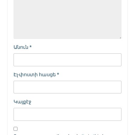
Անուն
*
Էլ-փոստի հասցե
*
Կայքէջ