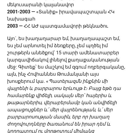
մեկուսարանի կալանավոր
2001-2003 —
«Տանիք» իրավապաշտպան ՀԿ
նախագահ
2003
—
ՀՀ ԱԺ պատգամավորի թեկնածու
Այո´, ես խաղաղարար եմ, խաղաղապաշտ եմ,
ես չեմ արնոտել իմ ձեռքերը, չեմ պղծել իմ
շուրթերն անեծքով՝ 15 տարի ամենատարբեր
կարգավիճակով լինելով քաղաքականության
մեջ: Գիտեք՝ ես մաշկով եմ զգում ողբերգականը,
այն, ինչ Հովհաննես Թումանյանի այս
խոսքերում կա. «
Պատերազմն ինքնին մի
վայրենի և բարբարոս երևույթ է։ Բայց եթե դա
համարենք վիճելի, սակայն մեր՝ հայերիս և
թաթարներիս, վերաբերմամբ կան անվիճելի
ապացույցներ և՛ մեր վայրենության, և՛ մեր
բարբարոսության մասին, երբ որ խաղաղ
ժողովուրդները ծառանում են իրար դեմ և
կողոպտում ու մորթոտում միմյանց