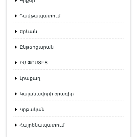
Գրքեր
Դավթապատում
Երևան
Ընթերցարան
ԻՄ ՓՈՍՏԻՑ
Լրաքաղ
Կալանավորի օրագիր
Կրթական
Հայրենապատում