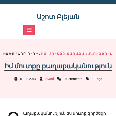
Skip
to
content
Աշոտ Բլեյան
HOME
/
ՆՈՐ ՈՒՂԻ
/
ԻՄ ՄՈՒՏՔԸ ՔԱՂԱՔԱԿԱՆՈՒԹՅՈՒՆ
Իմ մուտքը քաղաքականություն
01.03.2014
Nvard
0 Comments
0 Tags
աղաքականություն ես մուտք գործեցի