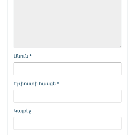
Անուն
*
Էլ-փոստի հասցե
*
Կայքէջ