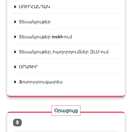
ՍՈՒՐՀԱՆԴԱԿ
Տեսանյութեր
Տեսանյութեր mskh-ում
Տեսանյութեր, հաղորդումներ ԶԼՄ-ում
ՕՐԱԳԻՐ
Ֆոտոստուգատես
Օրացույց