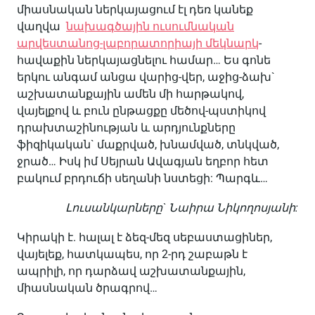
միասնական ներկայացում էլ դեռ կանեք
վաղվա
նախագծային ուսումնական
արվեստանոց-լաբորատորիայի մեկնարկ
-
հավաքին ներկայացնելու համար… Ես գոնե
երկու անգամ անցա վարից-վեր, աջից-ձախ`
աշխատանքային ամեն մի հարթակով,
վայելքով և բուն ընթացքը մեծով-պստիկով
դրախտաշինության և արդյունքները
ֆիզիկական` մաքրված, խնամված, տնկված,
ջրած… Իսկ իմ Սեյրան Ավագյան եղբոր հետ
բակում բրդուճի սեղանի նստեցի: Պարգև…
Լուսանկարները` Նաիրա Նիկողոսյանի:
Կիրակի է. հալալ է ձեզ-մեզ սեբաստացիներ,
վայելեք, հատկապես, որ 2-րդ շաբաթն է
ապրիլի, որ դարձավ աշխատանքային,
միասնական ծրագրով…