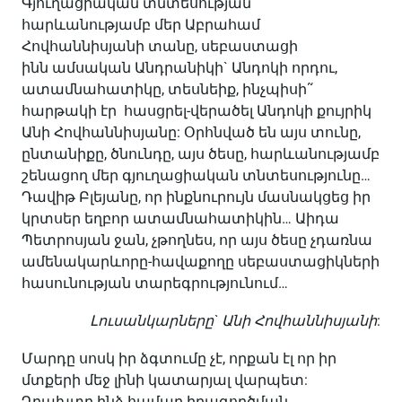
Գյուղացիական տնտեսության
հարևանությամբ մեր Աբրահամ
Հովհաննիսյանի տանը, սեբաստացի
ինն ամսական Անդրանիկի` Անդոկի որդու,
ատամնահատիկը, տեսնեիք, ինչպիսի˜
հարթակի էր հասցրել-վերածել Անդոկի քույրիկ
Անի Հովհաննիսյանը: Օրհնված են այս տունը,
ընտանիքը, ծնունդը, այս ծեսը, հարևանությամբ
շենացող մեր գյուղացիական տնտեսությունը…
Դավիթ Բլեյանը, որ ինքնուրույն մասնակցեց իր
կրտսեր եղբոր ատամնահատիկին… Աիդա
Պետրոսյան ջան, չթողնես, որ այս ծեսը չդառնա
ամենակարևորը-հավաքողը սեբաստացիկների
հասունության տարեգրությունում…
Լուսանկարները` Անի Հովհաննիսյանի
:
Մարդը սոսկ իր ձգտումը չէ, որքան էլ որ իր
մտքերի մեջ լինի կատարյալ վարպետ:
Դրախտը ինձ համար իրագործման