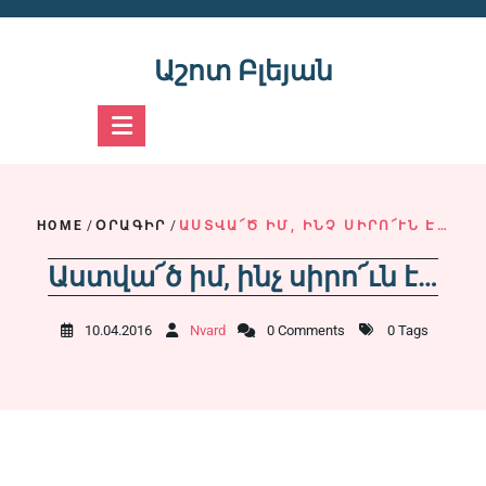
Skip
to
content
Աշոտ Բլեյան
HOME
/
ՕՐԱԳԻՐ
/
ԱՍՏՎԱ՜Ծ ԻՄ, ԻՆՉ ՍԻՐՈ՜ՒՆ Է…
Աստվա՜ծ իմ, ինչ սիրո՜ւն է…
10.04.2016
Nvard
0 Comments
0 Tags