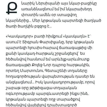
Ք
նարիկ Ներսիսյանի այս նկար-բացիկը
առանձնացնում եմ իմ նկարախեղդ
փոստին ամեն օր ստացվող
նկարներից… Մեր կրթական պարտեզի ծաղկած
ծառի ծաղկին բզզոց է…
«Կասկադյոր» բառի հիմքում «կասկադն» է`
ասում է Տիգրան Փարսիլյանը, երբ կրթական
պարտեզի հյուսիս-հարավ ճառագայթից մի
քանի կասկադ-հարթակ շրջանցելով` ես
հեծանվով հասնում եմ արևելք-արևմուտք
ճառագայթի Քոլեջ-Նոր դպրոց հարթակին,
որտեղ Մարտունու Գետաշենի տղաները
հողագործության վարպետության դասեր են
անցկացնում… Իսկ կասկադյորությամբ, որով
շաբաթ օրը թիթիզացա-տղայական
ոգևորությամբ պարգևատրեցի ինքս ինձ,
կրթական պարտեզի ողջ տարածքով
հեծանվով վայելելով դրախտագործ