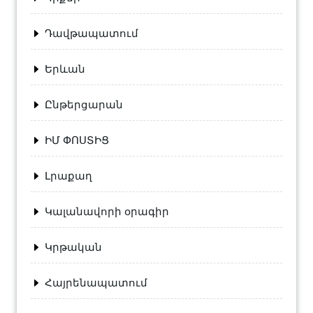
Դավթապատում
Երևան
Ընթերցարան
ԻՄ ՓՈՍՏԻՑ
Լրաքաղ
Կալանավորի օրագիր
Կրթական
Հայրենապատում