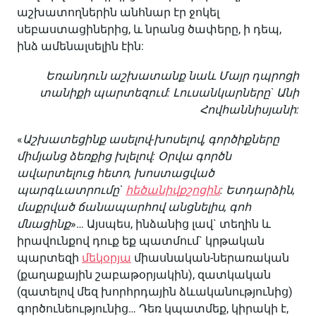
աշխատողներին անհնար էր ջոկել
սեբաստացիներից, և նրանց ծափերը, ի դեպ,
ինձ ամենալսելին էին:
Եռանդուն աշխատանք նաև Մայր դպրոցի
տանիքի պարտեզում: Լուսանկարները` Անի
Հովհաննիսյանի:
«
Աշխատեցինք ասելով-խոսելով, գործիքները
միմյանց ձեռքից խլելով: Օրվա գործն
ավարտելուց հետո, խոստացված
պարգևատրումը`
հեծանիվքշոցին
: Ետդարձին,
մաքրված ճանապարհով անցնելիս, գոհ
մնացինք
»… Այսպես, ինձանից լավ` տեղին և
իրավունքով դուք եք պատմում` կրթական
պարտեզի
մեկօրյա
միասնական-ներառական
(քաղաքային շաբաթօրյակին), զատկական
(զատելով մեզ խորհրդային ձևականությունից)
գործունեությունից… Դեռ կպատմեք, կիրակի է,