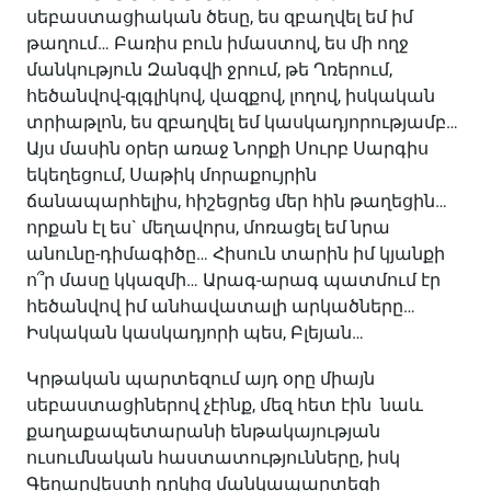
սեբաստացիական ծեսը, ես զբաղվել եմ իմ
թաղում… Բառիս բուն իմաստով, ես մի ողջ
մանկություն Զանգվի ջրում, թե Ղռերում,
հեծանվով-գլգլիկով, վազքով, լողով, իսկական
տրիաթլոն, ես զբաղվել եմ կասկադյորությամբ…
Այս մասին օրեր առաջ Նորքի Սուրբ Սարգիս
եկեղեցում, Սաթիկ մորաքույրին
ճանապարհելիս, հիշեցրեց մեր հին թաղեցին…
որքան էլ ես` մեղավորս, մոռացել եմ նրա
անունը-դիմագիծը… Հիսուն տարին իմ կյանքի
ո՞ր մասը կկազմի… Արագ-արագ պատմում էր
հեծանվով իմ անհավատալի արկածները…
Իսկական կասկադյորի պես, Բլեյան…
Կրթական պարտեզում այդ օրը միայն
սեբաստացիներով չէինք, մեզ հետ էին նաև
քաղաքապետարանի ենթակայության
ուսումնական հաստատությունները, իսկ
Գեղարվեստի դրկից մանկապարտեզի