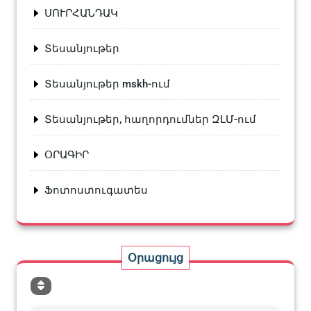
ՍՈՒՐՀԱՆԴԱԿ
Տեսանյութեր
Տեսանյութեր mskh-ում
Տեսանյութեր, հաղորդումներ ԶԼՄ-ում
ՕՐԱԳԻՐ
Ֆոտոստուգատես
Օրացույց