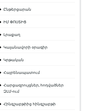
Ընթերցարան
ԻՄ ՓՈՍՏԻՑ
Լրաքաղ
Կալանավորի օրագիր
Կրթական
Հայրենապատում
Հարցազրույցներ, հոդվածներ
ԶԼՄ-ում
Հինգշաբթիից հինգշաբթի