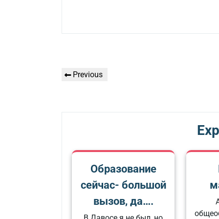
Գրառումների
Previous
Previous
նավարկումը
Post
Exp
Образование
сейчас- большой
м
вызов, да….
общео
В Давосе я не был, но