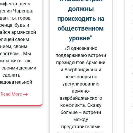
ифеста- день
должны
ения Чаренца:
происходить на
ван, ты, город
ренца, будь и
общественном
айся армянской
уровне”
олицей своим
ением, своим
«Я однозначно
дерством… Мы
поддерживаю встречи
жны жить так,
президентов Армении
 своими делами
и Азербайджана и
сделать
переговоры по
ледовательной
урегулированию
армяно-
Read More
азербайджанского
конфликта. Скажу
больше – встречи
между
представителями