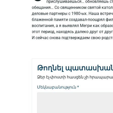
прислушиваешься… обновляешь ст
обещания… Со священником святой като
деловые партнеры с 1980-ых. Наша встреч
блаженной памяти создавал-поощрял фил
воспитания, а я выявлял Мегри как образ
этот период, находясь далеко друг от дру
И сейчас снова подтверждаем свою родст
Թողնել պատասխա
Ձեր էլ-փոստի հասցեն չի հրապարակ
Մեկնաբանություն
*