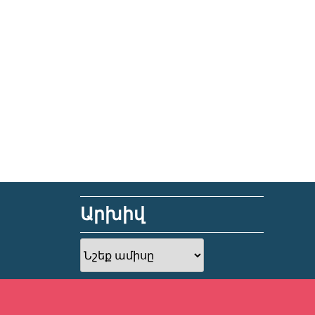
Արխիվ
Արխիվ