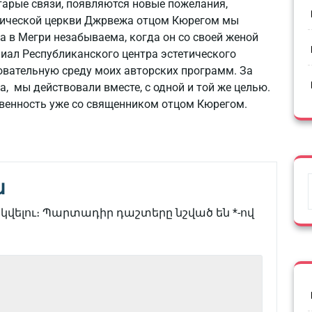
арые связи, появляются новые пожелания,
лической церкви Джрвежа отцом Кюрегом мы
а в Мегри незабываема, когда он со своей женой
иал Республиканского центра эстетического
овательную среду моих авторских программ. За
га, мы действовали вместе, с одной и той же целью.
венность уже со священником отцом Кюрегом.
ն
վելու։
Պարտադիր դաշտերը նշված են
*
-ով