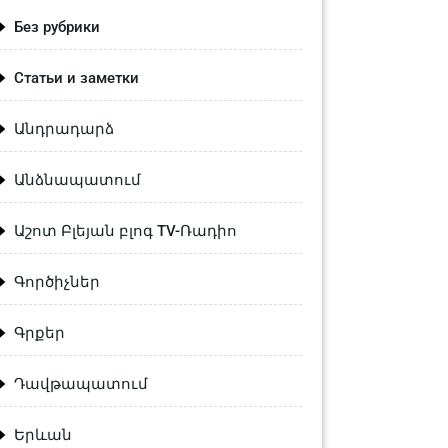
Без рубрики
Статьи и заметки
Անդրադարձ
Անձնապատում
Աշոտ Բլեյան բլոգ TV-Ռադիո
Գործիչներ
Գրքեր
Դավթապատում
Երևան