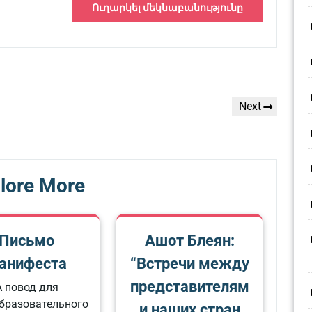
Next
Next
Post
lore More
Письмо
Ашот Блеян:
анифеста
“Встречи между
представителям
А повод для
бразовательного
и наших стран