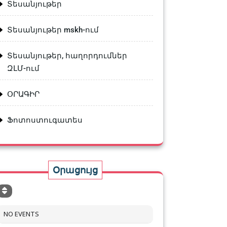
Տեսանյութեր
Տեսանյութեր mskh-ում
Տեսանյութեր, հաղորդումներ
ԶԼՄ-ում
ՕՐԱԳԻՐ
Ֆոտոստուգատես
Օրացույց
NO EVENTS