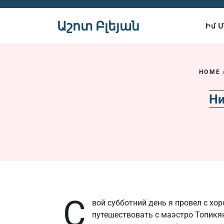
Skip
to
Աշոտ Բլեյան
Իմ 
content
HOME
Ни
С
вой субботний день я провел с х
путешествовать с маэстро Топикя