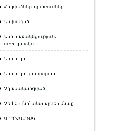
Հոդվածներ, գրառումներ
Նախագիծ
Նոր համակեցություն.
ստուգատես
Նոր ուղի
Նոր ուղի. գրադարան
Չդասակարգված
Չեմ թողնի՝ անտարբեր մնաք
ՍՈՒՐՀԱՆԴԱԿ