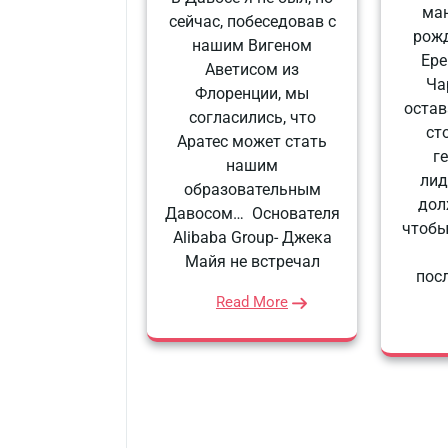
ман
сейчас, побеседовав с
рожд
нашим Вигеном
Ере
Аветисом из
Ча
Флоренции, мы
остав
согласились, что
ст
Аратес может стать
г
нашим
ли
образовательным
дол
Давосом… Основателя
чтобы
Alibaba Group- Джека
Майя не встречал
пос
Read More