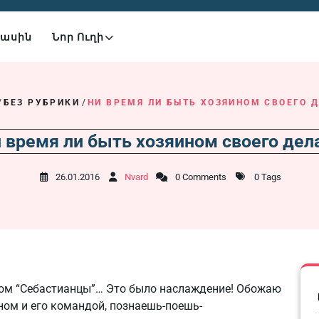
Մասին
Նոր Ուղի
/
БЕЗ РУБРИКИ
/
НИ ВРЕМЯ ЛИ БЫТЬ ХОЗЯИНОМ СВОЕГО
 время ли быть хозяином своего де
26.01.2016
Nvard
0 Comments
0 Tags
ором “Себастианцы”… Это было наслаждение! Обожаю
ном и его командой, познаешь-поешь-