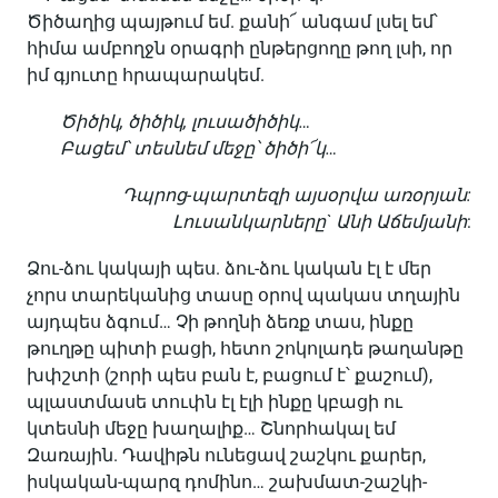
Ծիծաղից պայթում եմ. քանի՜ անգամ լսել եմ՝
հիմա ամբողջն օրագրի ընթերցողը թող լսի, որ
իմ գյուտը հրապարակեմ.
Ծիծիկ, ծիծիկ, լուսածիծիկ…
Բացեմ՝ տեսնեմ մեջը՝ ծիծի՜կ…
Դպրոց-պարտեզի այսօրվա առօրյան:
Լուսանկարները` Անի Աճեմյանի
:
Ձու-ձու կակայի պես. ձու-ձու կական էլ է մեր
չորս տարեկանից տասը օրով պակաս տղային
այդպես ձգում… Չի թողնի ձեռք տաս, ինքը
թուղթը պիտի բացի, հետո շոկոլադե թաղանթը
խփշտի (շորի պես բան է, բացում է՝ քաշում),
պլաստմասե տուփն էլ էլի ինքը կբացի ու
կտեսնի մեջը խաղալիք… Շնորհակալ եմ
Զառային. Դավիթն ունեցավ շաշկու քարեր,
իսկական-պարզ դոմինո… շախմատ-շաշկի-