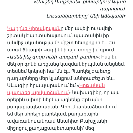
«Մուշեղ Գալշոյան». քննարկում Ավագ
դպրոցում:
Լուսանկարները՝ Անի Աճեմյանի:
Կարինե Կիրակոսյան
ը մեր ավելի ու ավելի
շիտակ է արտահայտվում. պատանին իր
անմիջականությամբ միշտ հետքրքիր է… Ես
առանձնացրի Կարինեի այս տողը իմ գրում.
«
Ամեն ինչ գույն ունի, անգամ՝ քամին
»: Իսկ ես
մեկ օր գոնե առցանց կազմակերպման անցնեմ,
տեսնեմ կոկոսի հա՜մն էլ… Պառկել է պետք.
դադարները մեր կյանքում անհրաժեշտ են…
Սևագիր հրապարակում եմ «
Կրթական
պարտեզ արվարձանում
» նախագիծը, որ այս
օրերին պիտի ներկայացնենք Երևանի
քաղաքապետարան։ Գրում առնաձնացնում
եմ մեր սիրելի բարեկամ, քաղաքային
ավագանու անդամ Անահիտ Բախշյանի
միջոցով քաղաքապետարանի՝ մեզ