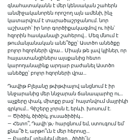
գնահատականն է մեր կենսական շահերն
անմիջականորեն որոշող այն ամենի, ինչ
կատարվում է տարածաշրջանում. նոր
աշխարհ՝ իր նոր գործիքակազմով ու հին՝
հզորին հասկանալի շահերով… Մեզ մնում է
թումանյանական անե՞ծքը՝ Աստծո անեծքը
բոլոր հզորների վրա… Միայն թե լավ կլիներ, որ
հայաստանցիներս այսքանից հետո
կարողանայինք արդար բաժանել Աստծո
անեծքը՝ բոլոր հզորների վրա…
Դավիթ Բլեյանը թփթփալով անցնում է իր
ննջարանից մեր ննջարան ճանապարհը ու…
աչքերը փակ, միտքը բաց՝ հայտնվում մայրիկի
գրկում… Գիշերը չորսն է, երևի. խոսում է.
— Ծիծիկ, ծիծիկ, լուսածիծիկ…
— Հետո՞, Դավիˊթ,- հարցնում եմ, ստուգում եմ՝
քնա՞ծ է, արթո՞ւն է մեր հերոսը…
— Բացեմ՝ տեսնեմ մեջը… ծիծի՜կ: