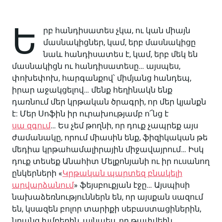
Ե
րբ հանդիսատես չկա, ու կան միայն
մասնակիցներ, կամ, երբ մասնակիցը
նաև հանդիսատես է, կամ, երբ մեկ են
մասնակիցն ու հանդիսատեսը… այսպես,
փոխեփոխ, հարգանքով՝ միմյանց հանդեպ,
իրար աջակցելով… մենք հեղինակն ենք
դառնում մեր կրթական ծրագրի, որ մեր կյանքն
է: Մեր Սոֆին իր ուրախությամբ ո՜նց է
սա զգում
… Ես չեմ թողնի, որ դուք չապրեք այս
ժամանակը, որում միասին ենք, ֆիզիկական թե
մեդիա կրթահամալիրային միջավայրում… Իսկ
դուք տեսեք Անահիտ Մելքոնյանի ու իր ուսանող
ընկերների «
Կրթական պարտեզ բնակելի
արվարձանում
» ֆեյսբուքյան էջը… Այսպիսի
նախաձեռնություններն են, որ այսքան սազում
են, կսազեն բոլոր տարիքի սեբաստացիներին,
նրանց խմբերին, այնպես, որ թափվեին