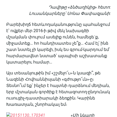
Դավիթը «ձնծաղիկից» հետո:
Լուսանկարները՝ Սոնա Փափազյանի:
Բարեխիղճ հետևողականությունը պահանջում
է՝ ովքեր մեր 2016-ի թիվ մեկ նախագծի
մշակման փուլում ասելիք ունեն, համեցեˊք,
միջամտեք… հո հանդիսատես չե՞ք… Համ էլ՝ ինձ
շատ նստել չի կարելի, իսկ ես գրում-կարդում եմ՝
հարմարավետ նստած՝ այսպիսի աշխատանք
կատարելու համար…
Այս տեսանյութին իմ «շշմելո՜ւ»-ն կսազի՞, թե
Նազենի Հովհաննիսյանի «գժությո՜ւն»-ը։
Տեսնո՞ւմ եք՝ ինչեր է հայտնի դարձնում մեդիան,
երբ մշտական գործիք է հետազոտող-ընդունակ
ուսուցիչ-դաստիարակի ձեռքին։ Կարինե
Խառատյան, շնորհակալ եմ։
«Մի նկարի