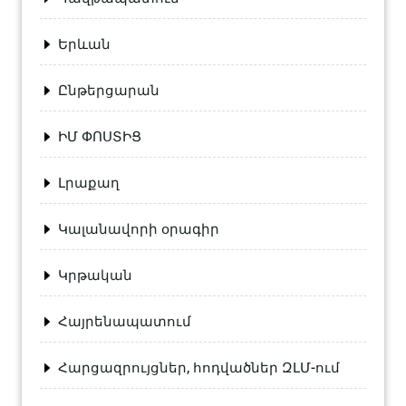
Երևան
Ընթերցարան
ԻՄ ՓՈՍՏԻՑ
Լրաքաղ
Կալանավորի օրագիր
Կրթական
Հայրենապատում
Հարցազրույցներ, հոդվածներ ԶԼՄ-ում