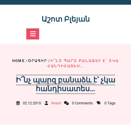
Skip
to
content
Աշոտ Բլեյան
HOME
/
ՕՐԱԳԻՐ
/
Ի՜ՆՉ ՊԱՐԶ ԲԱՆԱՁԵՒ Է՝ ՉԿԱ Հ
ԱՆԴԻՍԱՏԵՍ…
Ի՜նչ պարզ բանաձև է՝ չկա
հանդիսատես…
02.12.2015
Nvard
0 Comments
0 Tags