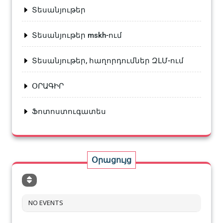
Տեսանյութեր
Տեսանյութեր mskh-ում
Տեսանյութեր, հաղորդումներ ԶԼՄ-ում
ՕՐԱԳԻՐ
Ֆոտոստուգատես
Օրացույց
NO EVENTS