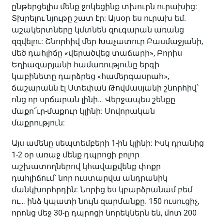
ընթերցելիս մենք ջոկեցինք տխուրն ուրախից:
Տխրելու նյութը շատ էր: Այսօր ես ուրախ եմ.
աշակերտները կմտնեն զուգարան առանց
զզվելու: Շնորհիվ մեր Խաչատուր Բասմաջյանի,
մեծ դահլիճը «վերածվեց տաճարի», Բորիս
Եղիազարյանի համառությունը երգի
կաբինետը դարձրեց «համերգասրահ»,
ճաշարանն էլ Ստեփան Թովմասյանի շնորհիվ՝
ոնց որ սրճարան լինի… Վերջապես շենքը
մաքո՜ւր-մաքուր կլինի: Սովորական
մաքրություն:
Այս ամենը սեպտեմբերի 1-ին կլինի: Իսկ դրանից
1-2 օր առաջ մենք դպրոցի բոլոր
աշխատողներով կհավաքվենք փոքր
դահլիճում՝ նոր ուստարվա անդրանիկ
մանկխորհրդին: Նորից ես կբարձրանամ բեմ
ու… ինձ կպատի նույն զարմանքը. 150 ուսուցիչ,
որոնց մեջ 30-ը դպրոցի նորեկներն են, մոտ 200