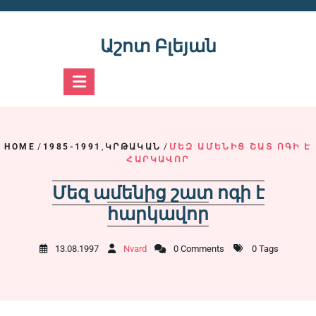
Skip
to
content
Աշոտ Բլեյան
HOME
/
1985-1991
,
ԿՐԹԱԿԱՆ
/
ՄԵԶ ԱՄԵՆԻՑ ՇԱՏ ՈԳԻ Է
ՀԱՐԿԱՎՈՐ
Մեզ ամենից շատ ոգի է
հարկավոր
13.08.1997
Nvard
0 Comments
0 Tags