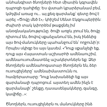
անհանգիստ ծնողների հետ միասին կգրավեն
դպրոցի դահլիճը: Ես վստահ կբարձրանամ բեմ,
կմղվեմ առաջ ու… այ քեզ զարմանք՝ գետը ծով է
արել: «Ծովը մեծ է»,- կհիշեմ Սենտ Էկզյուպերիին:
Ժպիտի տակ կփորձեմ թաքցնել իմ
անօգնականությունը. ծովի առջև լռում են, ծովը
դիտում են, ծովով սքանչանում են, իսկ ինձնից
այս ծով-մանուկները պահանջում են՝ ողջունի՛ր:
Որպես սկիզբ ես այս կասեմ. «Դուք սքանչելի եք,
դուք այս Հայաստան աշխարհի ամենաուշիմ,
ամենաուսումնատենչ աշակերտներն եք: Ձեր
ծնողներն ամենահոգատար ծնողներն են, ձեր
ուսուցիչները՝ ամենաիմաստունն ու
համբերատարը: Դուք նախանձելի եք այս
զարմանալի դպրոցում. այստեղ ամեն ինչն է
զարմանալի՝ շենքը, դասասենյակները, զանգը,
կավիճը…»:
Ծնողներն, ուսուցիչներն ու մանուկները ինձ