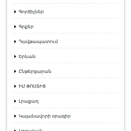
Գործիչներ
Գրքեր
Դավթապատում
Երևան
Ընթերցարան
ԻՄ ՓՈՍՏԻՑ
Լրաքաղ
Կալանավորի օրագիր
Կրթական