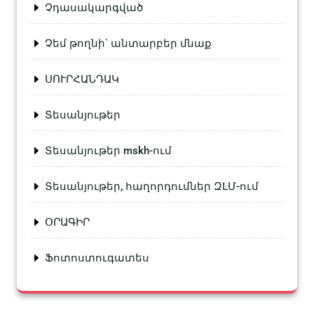
Չդասակարգված
Չեմ թողնի՝ անտարբեր մնաք
ՍՈՒՐՀԱՆԴԱԿ
Տեսանյութեր
Տեսանյութեր mskh-ում
Տեսանյութեր, հաղորդումներ ԶԼՄ-ում
ՕՐԱԳԻՐ
Ֆոտոստուգատես