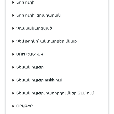
Նոր ուղի
Նոր ուղի. գրադարան
Չդասակարգված
Չեմ թողնի՝ անտարբեր մնաք
ՍՈՒՐՀԱՆԴԱԿ
Տեսանյութեր
Տեսանյութեր mskh-ում
Տեսանյութեր, հաղորդումներ ԶԼՄ-ում
ՕՐԱԳԻՐ