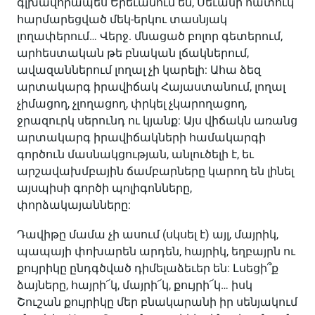
գլխավորապես Երեւանում են, Սեւանի հատուկ
հարմարեցված մեկ-երկու տասնյակ
լողափերում… Վերջ. մնացած բոլոր գետերում,
արհեստական ​​թե բնական լճակներում,
ավազաններում լողալ չի կարելի: Ահա ձեզ
արտակարգ իրավիճակ Հայաստանում, լողալ
չիմացող, չլողացող, փրկել չկարողացող,
ջրազուրկ սերունդ ու կյանք: Այս վիճակն առանց
արտակարգ իրավիճակների համակարգի
գործուն մասնակցության, անլուծելի է, եւ
արշավախմբային ճամբարները կարող են լինել
այսպիսի գործի պոլիգոնները,
փորձակայանները:
Դավիթը մամա չի ասում (սկսել է) այլ, մայրիկ,
պապայի փոխարեն արդեն, հայրիկ, եղբայրն ու
քույրիկը ընդգծված դիմելաձեւեր են: Լսեցի՞ք
ձայները, հայրի՜կ, մայրի՜կ, քույրի՜կ… իսկ
Շուշան քույրիկը մեր բնակարանի իր սենյակում