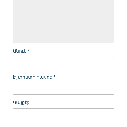
Անուն
*
Էլ-փոստի հասցե
*
Կայքէջ