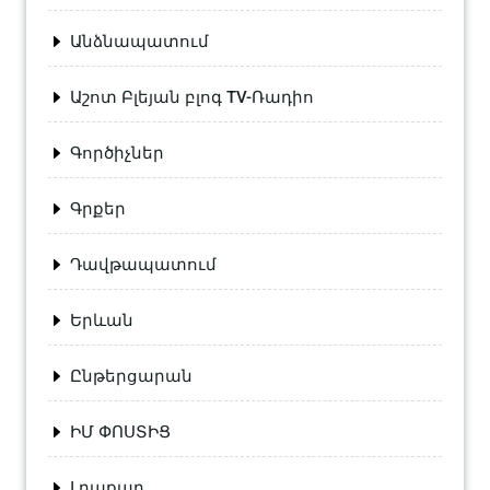
Անձնապատում
Աշոտ Բլեյան բլոգ TV-Ռադիո
Գործիչներ
Գրքեր
Դավթապատում
Երևան
Ընթերցարան
ԻՄ ՓՈՍՏԻՑ
Լրաքաղ