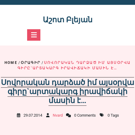
Skip
to
content
Աշոտ Բլեյան
HOME
/
ՕՐԱԳԻՐ
/
ՍՈՎՈՐԱԿԱՆ ԴԱՐՁԱԾ ԻՄ ԱՅՍՕՐՎԱ
ԳԻՐԸ`ԱՐՏԱԿԱՐԳ ԻՐԱՎԻՃԱԿԻ ՄԱՍԻՆ Է…
Սովորական դարձած իմ այսօրվա
գիրը`արտակարգ իրավիճակի
մասին է…
29.07.2014
Nvard
0 Comments
0 Tags