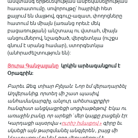
անվտանգ երթեւեկության անբեկանելիության
հաստատումը. սովորույթը՝ հայրիկի հետ
քայլում են մայթով, զգույշ-ազատ, փողոցները
հատում են միայն (առանց որեւէ մեկ
բացառության) անշտապ ու վստահ, միայն
անցումներով, նշագծած, վերգետնյա (ուշքս
գնում է սրանց համար), ստորգետնյա
(անհրաժեշտություն են):
Յուրա Գանջալյանը
կրկին արձագանքում է
Օրագրին:
Բարեւ Ձեզ, տիար Բլեյան: Նոր եմ վերադարձել
Աղվերանից, որտեղ մի շատ պասիվ,
անհամակարգիչ, անլուր, ահետաքրքիր
հանգիստ անցկացրեցի սոցփաթեթով: Եկա ու
առաջին բանը, որ արեցի `մեր կայքը բացելն էր:
Կարդացի այսօրվա «
ուրիշ հմայքով »
գիրը եւ
սկսեցի այն թարգմանել անգլերեն , բայց մի
նկատառում ունեմ, որը վերաբերում է