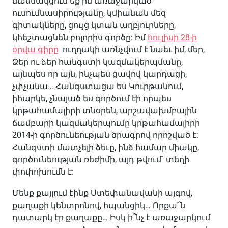
մասնակցում եք իմ առաջարկած
ուսումնասիրությանը, կմիանան մեզ
գիտակները, ցույց կտան աղբյուրները,
կհեշտացնեն բոլորիս գործը: Իմ
հուլիսի 28-ի
օրվա գիրը
ուղղակի առնչվում է նաեւ իմ, մեր,
Ձեր ու ձեր հանգստի կազմակերպմանը,
այնպես որ այն, ինչպես ցավով կարդացի,
չփչանա… Հանգստացա ես Կուրթանում,
իհարկե, չնայած ես գործում էի որպես
կրթահամալիրի տնօրեն, արշավախմբային
ճամբարի կազմակերպումը կրթահամալիրի
2014-ի գործունեության ծրագրով որոշված ​​է:
Հանգստի մատչելի ձեւը, ինձ համար միակը,
գործունեության ռեժիմի, այդ թվում` տեղի
փոփոխումն է:
Մենք քայլում էինք Ստեփանավանի այգով,
քաղաքի կենտրոնով, հպանցիկ… Որքա՜ն
դատարկ էր քաղաքը… Իսկ ի՞նչ է առաջարկում