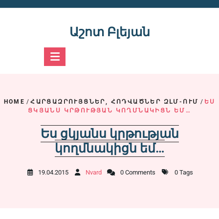
Skip
to
content
Աշոտ Բլեյան
HOME
/
ՀԱՐՑԱԶՐՈՒՅՑՆԵՐ, ՀՈԴՎԱԾՆԵՐ ԶԼՄ-ՈՒՄ
/
ԵՍ
ՑԿՅԱՆՍ ԿՐԹՈՒԹՅԱՆ ԿՈՂՄՆԱԿԻՑՆ ԵՄ…
Ես ցկյանս կրթության
կողմնակիցն եմ…
19.04.2015
Nvard
0 Comments
0 Tags