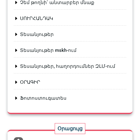
Չեմ թողնի՝ անտարբեր մնաք
ՍՈՒՐՀԱՆԴԱԿ
Տեսանյութեր
Տեսանյութեր mskh-ում
Տեսանյութեր, հաղորդումներ ԶԼՄ-ում
ՕՐԱԳԻՐ
Ֆոտոստուգատես
Օրացույց