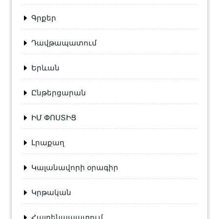
Գրքեր
Դավթապատում
Երևան
Ընթերցարան
ԻՄ ՓՈՍՏԻՑ
Լրաքաղ
Կալանավորի օրագիր
Կրթական
Հայրենապատում