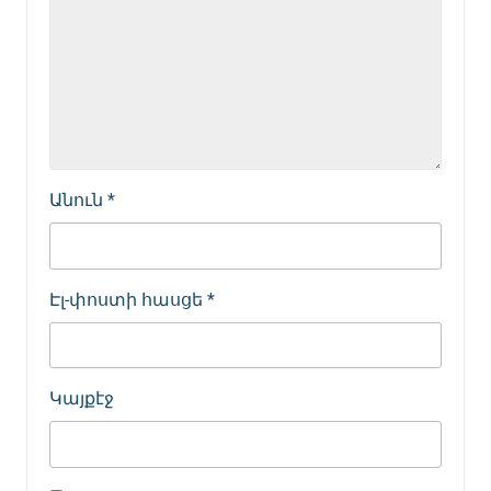
Անուն
*
Էլ-փոստի հասցե
*
Կայքէջ