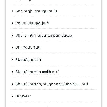
Նոր ուղի. գրադարան
Չդասակարգված
Չեմ թողնի՝ անտարբեր մնաք
ՍՈՒՐՀԱՆԴԱԿ
Տեսանյութեր
Տեսանյութեր mskh-ում
Տեսանյութեր, հաղորդումներ ԶԼՄ-ում
ՕՐԱԳԻՐ