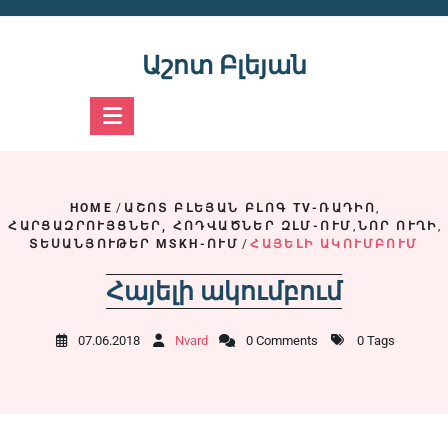
Skip
to
content
Աշոտ Բլեյան
HOME
/
ԱՇՈՏ ԲԼԵՅԱՆ ԲԼՈԳ TV-ՌԱԴԻՈ
,
ՀԱՐՑԱԶՐՈՒՅՑՆԵՐ, ՀՈԴՎԱԾՆԵՐ ԶԼՄ-ՈՒՄ
,
ՆՈՐ ՈՒՂԻ
,
ՏԵՍԱՆՅՈՒԹԵՐ MSKH-ՈՒՄ
/
ՀԱՅԵԼԻ ԱԿՈՒՄԲՈՒՄ
Հայելի ակումբում
07.06.2018
Nvard
0 Comments
0 Tags