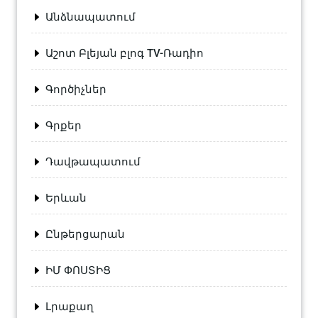
Անձնապատում
Աշոտ Բլեյան բլոգ TV-Ռադիո
Գործիչներ
Գրքեր
Դավթապատում
Երևան
Ընթերցարան
ԻՄ ՓՈՍՏԻՑ
Լրաքաղ