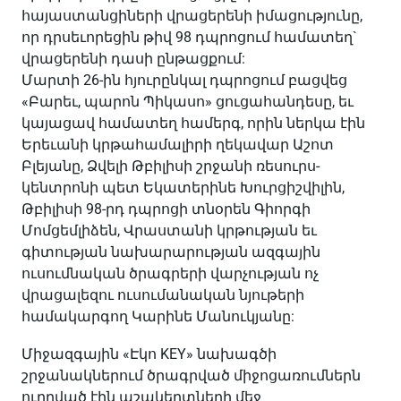
հայաստանցիների վրացերենի իմացությունը,
որ դրսեւորեցին թիվ 98 դպրոցում համատեղ`
վրացերենի դասի ընթացքում:
Մարտի 26-ին հյուրընկալ դպրոցում բացվեց
«Բարեւ, պարոն Պիկասո» ցուցահանդեսը, եւ
կայացավ համատեղ համերգ, որին ներկա էին
Երեւանի կրթահամալիրի ղեկավար Աշոտ
Բլեյանը, Ձվելի Թբիլիսի շրջանի ռեսուրս-
կենտրոնի պետ Եկատերինե Խուրցիշվիլին,
Թբիլիսի 98-րդ դպրոցի տնօրեն Գիորգի
Մոմցեմլիձեն, Վրաստանի կրթության եւ
գիտության նախարարության ազգային
ուսումնական ծրագրերի վարչության ոչ
վրացալեզու ուսումանական նյութերի
համակարգող Կարինե Մանուկյանը:
Միջազգային «Էկո KEY» նախագծի
շրջանակներում ծրագրված միջոցառումներն
ուղղված էին աշակերտների մեջ