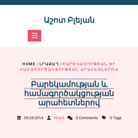
Skip
to
content
Աշոտ Բլեյան
HOME
/
ԼՐԱՔԱՂ
/
ԲԱՐԵԿԱՄՈՒԹՅԱՆ ԵՒ Հ
ԱՄԱԳՈՐԾԱԿՑՈՒԹՅԱՆ ԱՐԱՀԵՏՆԵՐՈՎ
Բարեկամության և
համագործակցության
արահետներով
05.04.2014
Nvard
0 Comments
0 Tags