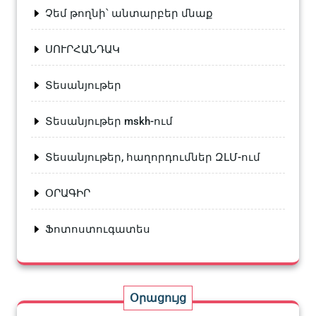
Չեմ թողնի՝ անտարբեր մնաք
ՍՈՒՐՀԱՆԴԱԿ
Տեսանյութեր
Տեսանյութեր mskh-ում
Տեսանյութեր, հաղորդումներ ԶԼՄ-ում
ՕՐԱԳԻՐ
Ֆոտոստուգատես
Օրացույց