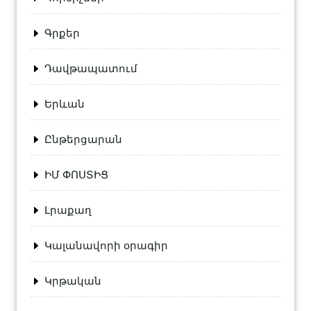
Գրքեր
Դավթապատում
Երևան
Ընթերցարան
ԻՄ ՓՈՍՏԻՑ
Լրաքաղ
Կալանավորի օրագիր
Կրթական