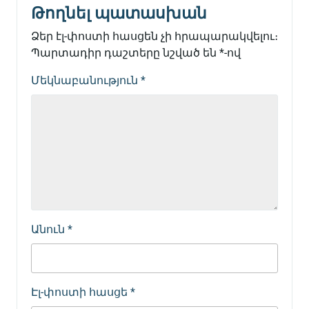
Թողնել պատասխան
Ձեր էլ-փոստի հասցեն չի հրապարակվելու։
Պարտադիր դաշտերը նշված են
*
-ով
Մեկնաբանություն
*
Անուն
*
Էլ-փոստի հասցե
*