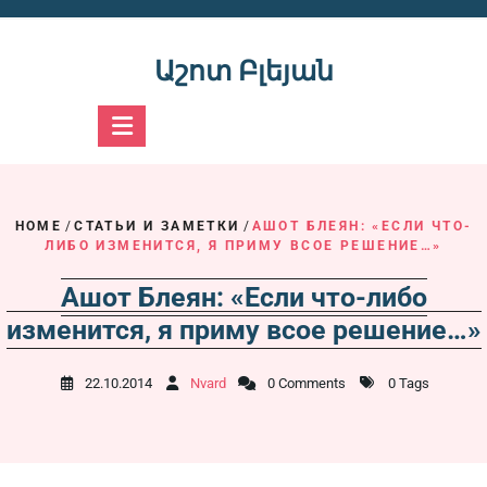
Skip
to
content
Աշոտ Բլեյան
HOME
/
СТАТЬИ И ЗАМЕТКИ
/
АШОТ БЛЕЯН: «ЕСЛИ ЧТО-
ЛИБО ИЗМЕНИТСЯ, Я ПРИМУ ВСОЕ РЕШЕНИЕ…»
Ашот Блеян: «Если что-либо
изменится, я приму всое решение…»
22.10.2014
Nvard
0 Comments
0 Tags