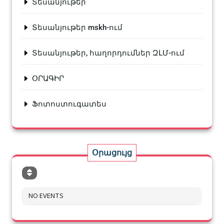
Տեսանյութեր
Տեսանյութեր mskh-ում
Տեսանյութեր, հաղորդումներ ԶԼՄ-ում
ՕՐԱԳԻՐ
Ֆոտոստուգատես
Օրացույց
NO EVENTS