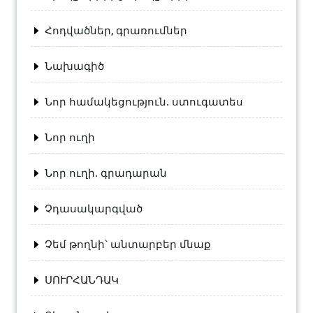
Հոդվածներ, գրառումներ
Նախագիծ
Նոր համակեցություն. ստուգատես
Նոր ուղի
Նոր ուղի. գրադարան
Չդասակարգված
Չեմ թողնի՝ անտարբեր մնաք
ՍՈՒՐՀԱՆԴԱԿ