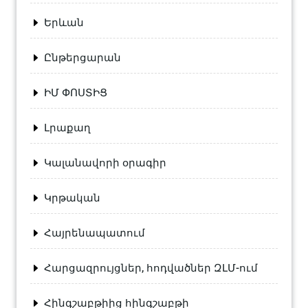
Երևան
Ընթերցարան
ԻՄ ՓՈՍՏԻՑ
Լրաքաղ
Կալանավորի օրագիր
Կրթական
Հայրենապատում
Հարցազրույցներ, հոդվածներ ԶԼՄ-ում
Հինգշաբթիից հինգշաբթի