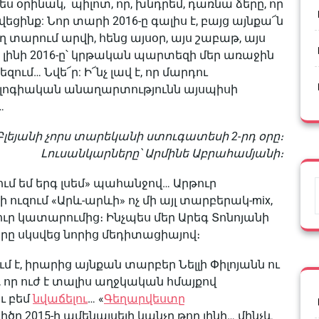
պես օրինակ, պիլոտ, որ, խնդրեմ, դառնա ձերը, որ
եցինք: Նոր տարի 2016-ը գալիս է, բայց այնքա՜ն
 տարում արվի, հենց այսօր, այս շաբաթ, այս
ի լինի 2016-ը՝ կրթական պարտեզի մեր առաջին
մ… Նվե՜ր: Ի՜նչ լավ է, որ մարդու
կոլոգիական անաղարտությունն այսպիսի
…
լեյանի չորս տարեկանի ստուգատեսի 2-րդ օրը։
Լուսանկարները՝ Արմինե Աբրահամյանի։
ւմ եմ երգ լսեմ» պահանջով… Արթուր
 ուզում «Արև-արևի» ոչ մի այլ տարբերակ-mix,
ւր կատարումից։ Ինչպես մեր Արեգ Տոնոյանի
օրը սկսվեց նորից մեդիտացիայով։
ում է, իրարից այնքան տարբեր Նելլի Փիլոյանն ու
, որ ուժ է տալիս աղջկական հմայքով
ւ բեմ
նվաճելու
… «
Գեղարվեստը
ը 2015-ի ամենալսելի կանչը թող լինի… մինչև