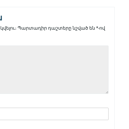
ն
վելու։
Պարտադիր դաշտերը նշված են
*
-ով