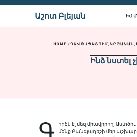
Skip
to
Աշոտ Բլեյան
Իմ 
content
HOME
/
ԴԱՎԹԱՊԱՏՈՒՄ
,
ԿՐԹԱԿԱՆ
,
Ինձ նստել չ
Գ
ործն էլ մեզ միավորող, Աստ
մենք Բանգլադեշի մեր աշխարհ