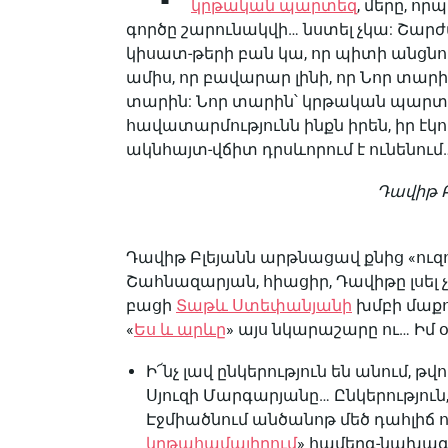
կրթական պարտեզ
, մերը, որ
գործը շարունակվի… նստել չկա: Շարժվ
կիսատ-թերի բան կա, որ պիտի անցնող
ամիս, որ բավարար լինի, որ Նոր տար
տարին: Նոր տարին՝ կրթական պարտեզու
հավատարմությունն ինքն իրեն, իր է
ակնհայտ-վճիտ դրսևորում է ունենում
Դավիթ Բ
Դավիթ Բլեյանն արթնացավ քնից «ուզո
Շահնազարյան, հիացիր, Դավիթը լսել չի
բացի
Տաթև Ստեփանյանի
խմբի մաքո
«
Ես և արևը
» այս նկարաշարը ու… Իմ 
Ի՜նչ լավ ընկերություն են անում, թվ
Սյուզի Մարգարյանը… Ընկերություն
Էջմիածնում անծանոթ մեծ դահլիճ ո
կրթահամալիրում
» համերգ-նախագիծ