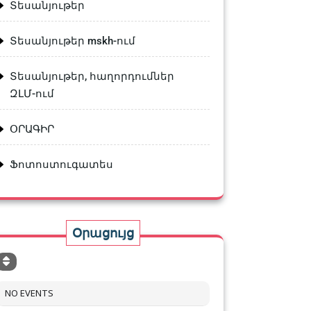
Տեսանյութեր
Տեսանյութեր mskh-ում
Տեսանյութեր, հաղորդումներ
ԶԼՄ-ում
ՕՐԱԳԻՐ
Ֆոտոստուգատես
Օրացույց
NO EVENTS