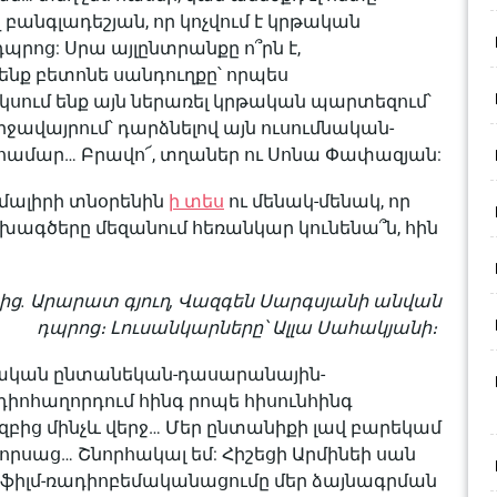
բանգլադեշյան, որ կոչվում է կրթական
րոց: Սրա այլընտրանքը ո՞րն է,
ենք բետոնե սանդուղքը՝ որպես
 սկսում ենք այն ներառել կրթական պարտեզում՝
ջավայրում՝ դարձնելով այն ուսումնական-
համար… Բրավո՜, տղաներ ու Սոնա Փափազյան:
մալիրի տնօրենին
ի տես
ու մենակ-մենակ, որ
նախագծերը մեզանում հեռանկար կունենա՞ն, հին
ց. Արարատ գյուղ, Վազգեն Սարգսյանի անվան
դպրոց։ Լուսանկարները՝ Ալլա Սահակյանի։
ացիական ընտանեկան-դասարանային-
ոհաղորդում հինգ րոպե հիսունհինգ
սկզբից մինչև վերջ… Մեր ընտանիքի լավ բարեկամ
ձ որսաց… Շնորհակալ եմ: Հիշեցի Արմինեի սան
 ֆիլմ-ռադիոբեմականացումը մեր ձայնագրման