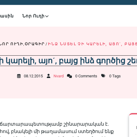
Մասին
Նոր Ուղի
ՆՈՐ ՈՒՂԻ
,
ՕՐԱԳԻՐ
/
ԻՆՁ ՆՍՏԵԼ ՉԻ ԿԱՐԵԼԻ, ԱՅՈˊ, ԲԱՅ
ի կարելի, այոˊ, բայց ինձ գործից շեղե
08.12.2015
Nvard
0 Comments
0 Tags
ծու ճարտարապետությամբ շինարարական է.
ով, բնակելի մի թաղամասում ստեղծում ենք