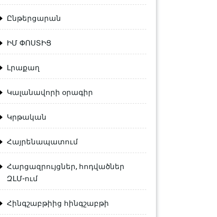
Ընթերցարան
ԻՄ ՓՈՍՏԻՑ
Լրաքաղ
Կալանավորի օրագիր
Կրթական
Հայրենապատում
Հարցազրույցներ, հոդվածներ
ԶԼՄ-ում
Հինգշաբթիից հինգշաբթի