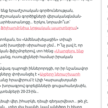
ն ենք երաժշտական գործունեության,
աժշտական գործիքների վերականգնման-
արհեստանոցը… Երկու նորամո՞ւտ՝
«
Ֆիլհարմոնիա կրթական պարտեզում
»
 Անտոնյան, ես «Ամենախելացին» տիպի
ծ) խաղերի սիրահար չեմ… Ի՜նչ լավ է, որ
կան ֆլեշմոբերով, տո հենց
«Մարզելու ենք
կանց, ուսուցիչների համար իրական
…
ր Ավագ դպրոցի իններորդցի, որ իր նշանավոր
ները փոխանցել է «
Աչքերը ներաշխարհ
անը հրավիրում է Լիլի Կարապետյանի
 խորագրով գոբելենների ցուցահանդեսին,
կտեմբերի 20-23-ին…
եպի վեր, իհարկե, դեպի գեղարվեստ… թե չէ,
… տեղ չես հասնի, կամ անեծքդ էլ հետը