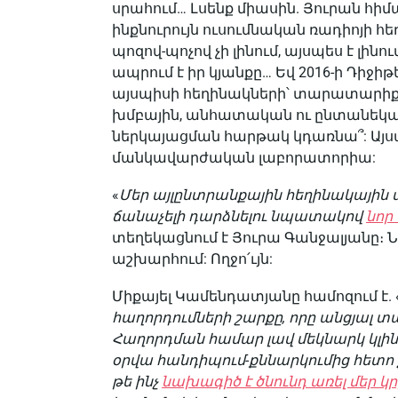
սրահում… Լսենք միասին. Յուրան հիմ
ինքնուրույն ուսումնական ռադիոյի 
պոզով-պոչով չի լինում, այսպես է լինո
ապրում է իր կյանքը… Եվ 2016-ի Դիջ
այսպիսի հեղինակների՝ տարատարիք ս
խմբային, անհատական ու ընտանեկ
ներկայացման հարթակ կդառնա՞: Այսպ
մանկավարժական լաբորատորիա:
«
Մեր այլընտրանքային հեղինակային
ճանաչելի դարձնելու նպատակով
նոր
տեղեկացնում է Յուրա Գանջալյանը։
աշխարհում: Ողջո՛ւյն:
Միքայել Կամենդատյանը համոզում է. 
հաղորդումների շարքը, որը անցյալ տա
Հաղորդման համար լավ մեկնարկ կլի
օրվա հանդիպում-քննարկումից հետո շա
թե ինչ
նախագիծ է ծնունդ առել մեր 