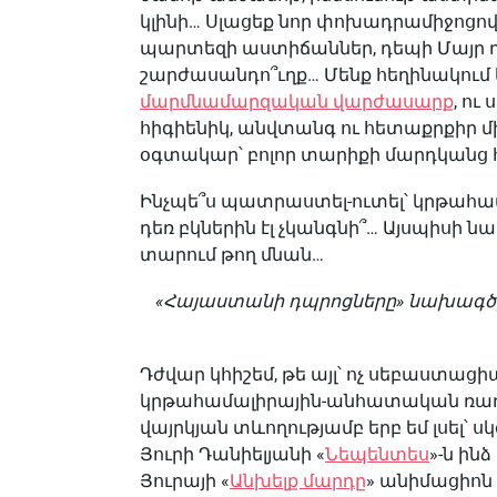
կլինի… Սլացեք նոր փոխադրամիջոցով 
պարտեզի աստիճաններ, դեպի Մայր դպ
շարժասանդո՞ւղք… Մենք հեղինակում 
մարմնամարզական վարժասարք
, ու
հիգիենիկ, անվտանգ ու հետաքրքիր մի
օգտակար՝ բոլոր տարիքի մարդկանց 
Ինչպե՞ս պատրաստել-ուտել՝ կրթահա
դեռ բկներին էլ չկանգնի՞… Այսպիսի 
տարում թող մնան…
«Հայաստանի դպրոցները» նախագծի
Դժվար կհիշեմ, թե այլ՝ ոչ սեբաստ
կրթահամալիրային-անհատական ռադի
վայրկյան տևողությամբ երբ եմ լսել՝ 
Յուրի Դանիելյանի «
Նեպենտես
»-ն ին
Յուրայի «
Անխելք մարդը
» անիմացիոն