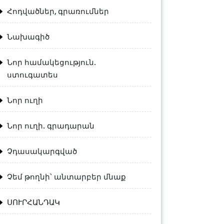
Հոդվածներ, գրառումներ
Նախագիծ
Նոր համակեցություն.
ստուգատես
Նոր ուղի
Նոր ուղի. գրադարան
Չդասակարգված
Չեմ թողնի՝ անտարբեր մնաք
ՍՈՒՐՀԱՆԴԱԿ