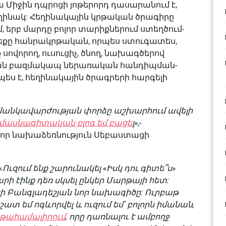
ա Միջին դպրոցի յոթերորդ դասարանում է,
հեղինակ: Հեղինակային կրթական ծրագիրը
ւմ, երբ մարդը բոլոր տարիքներում ստեղծում-
իթեքը հանրակրթական, որպես ստուգատես,
ովորող, ուսուցիչ, ծնող, նախագծերով
ան բազմակապ ներառական հանդիպման-
ես է, հեղինակային ծրագրերի հարգելի
 մանկավարժության փորձը աշխարհում ավելի
 մասնագիտական բլոգ եմ բացե
լ»
,-
 Նոր նախաձեռնություն Սեբաստացի
«
Ուզում ենք շարունակել «Իսկ դու գիտե՞ս»
րի էինք դեռ սկսել ընկեր Մարթայի հետ:
նի Բանգլադեշյան նոր նախագիծը: Ուրբաթ
տ եմ ոգևորվել և ուզում եմ՝ բոլորն իմանան,
կրթահամալիրում
, որը դառնալու է ամբողջ