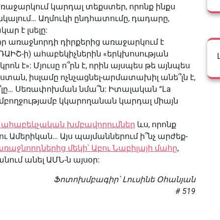
առաջարկում կարդալ տեքստեր, որոնք ինքս
ընկալում… Աղմուկի ընդհատումը, դադարը,
ար է լսելը:
ր առաջնորդի դիրքերից առաջարկում է
ԴԱԻՇ-ի) ահաբեկիչներին «երկխոսության
րոն է»: Մյուսը ո՞րն է, որին այսպես թե այնպես
սաստան, իսլամը ոչնչացնել-արմատախիլ անե՞լն է,
՞լը… Սեռափոխման նմա՞ն: Իտալական “La
բողջությամբ կկարողանան կարդալ միայն
այլ ահաբեկչական խմբավորումներ
ևս, որոնք
ւ Ամերիկան… Այս պայմաններում ի՞նչ արժեք-
առաջնորդներից մեկի՝ Աբու Նաբիլայի մահը
,
նում անել ԱՄՆ-ն այսօր:
Ֆոտոխմբագիր՝ Լուսինե Օհանյան
# 519