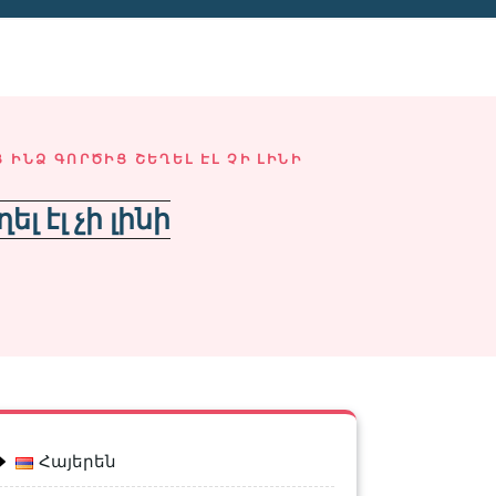
Ց ԻՆՁ ԳՈՐԾԻՑ ՇԵՂԵԼ ԷԼ ՉԻ ԼԻՆԻ
լ էլ չի լինի
Հայերեն