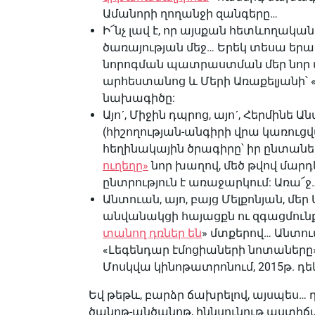
Ամանորի ղողանջի զանգերը…
Ի՜նչ լավ է, որ այսքան հետևողակա
ծառայության մեջ… Երեկ տեսա եր
նորոգման պատրաստման մեր նոր 
արհեստանոց և Մերի Առաքելյանի՝ 
նախագիծը:
Այոˊ, Միջին դպրոց, այոˊ, Հերմինե
(հիշողության-անգիրի վրա կառուցվա
հեղինակային ծրագիրը՝ իր ընտանե
ուղեղը»
նոր խաղով, մեծ թվով մարդ
ընտրություն է առաջարկում: Առա՜ջ
Անտուան, այո, բայց Մելքոնյան, մե
անվանակցի հայացքն ու զգացմունք
տանող դռներ են
» մտքերով… Անտու
«Լեգենդար էմոցիաների նոտաները»
Մոսկվա կինոթատրոնում, 2015թ. դե
Եվ թեթև, բարձր ճախրելով, այսպես… դ
ծանոթ-անծանոթ, իննսունութ աստիճան