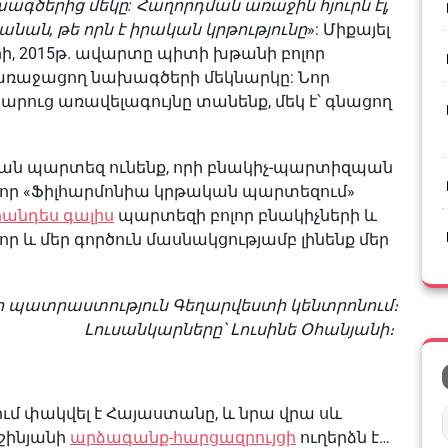
գծերից մեկը: Հաղորդման առաջին հյուրն էլ,
սկանան, թե որն է իրական կրթությունը
»: Միքայել
ի, 2015թ. ավարտը պիտի խթանի բոլոր
ռաջացող նախագծերի մեկնարկը: Նոր
արուց առավելագույնը տանենք, մեկ է՝ գնացող
կան պարտեզ ունենք, որի բնակիչ-պարտիզպան
որ «
Ֆիլհարմոնիա
կրթական
պարտեզում
»
հանդես գալիս
պարտեզի բոլոր բնակիչների և
ր և մեր գործուն մասնակցությամբ լինենք մեր
 պատրաստություն Գեղարվեստի կենտրոնում։
Լուսանկարները՝ Լուսինե Օհանյանի։
քում փակվել է Հայաստանը, և նրա վրա սև
շինյանի
արձագանք-հարցազրույցի
ուղերձն է…