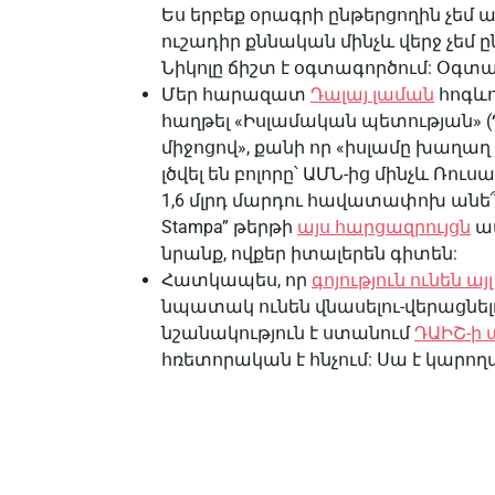
Ես երբեք օրագրի ընթերցողին չեմ 
ուշադիր քննական մինչև վերջ չեմ 
Նիկոլը ճիշտ է օգտագործում: Օգտակ
Մեր հարազատ
Դալայ լաման
հոգևո
հաղթել «Իսլամական պետության» (
միջոցով», քանի որ «իսլամը խաղաղ կ
լծվել են բոլորը՝ ԱՄՆ-ից մինչև Ռու
1,6 մլրդ մարդու հավատափոխ անե
Stampa” թերթի
այս հարցազրույցն
ամ
նրանք, ովքեր իտալերեն գիտեն:
Հատկապես, որ
գոյություն ունեն 
նպատակ ունեն վնասելու-վերացնելո
նշանակություն է ստանում
ԴԱԻՇ-ի 
հռետորական է հնչում: Սա է կարողա