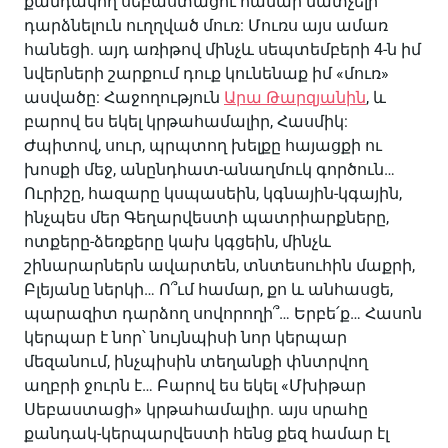
քանդակող սեբաստացու համար մատչելի
դարձնելուն ուղղված մուռ: Մուռս այս ամառ
հանեցի. այդ առիթով մինչև սեպտեմբերի 4-ն իմ
նվերների շարքում դուք կունենաք իմ «մուռ»
ասվածը: Հաջողություն
Արա Թարզյանին
, և
բարով ես եկել կրթահամալիր, Հասմիկ:
Ժպիտով, սուր, պրպտող խելքը հայացքի ու
խոսքի մեջ, անընդհատ-անաղմուկ գործուն…
Ուրիշը, հազարը կսպասեին, կգնային-կգային,
ինչպես մեր Գեղարվեստի պատրիարքները,
ոտքերը-ձեռքերը կախ կգցեին, մինչև
շինարարներն ավարտեն, տնտեսուհին մաքրի,
Բլեյանը ներկի… Ո՞ւմ համար, քո և անհասցե,
պարազիտ դարձող սովորողի՞… Երբե՛ք… Հասոն
կերպար է նոր՝ նույնպիսի նոր կերպար
մեզանում, ինչպիսին տեղանքի փնտրվող
աղբրի ջուրն է… Բարով ես եկել «Մխիթար
Սեբաստացի» կրթահամալիր. այս սրահը
քանդակ-կերպարվեստի հենց քեզ համար էլ