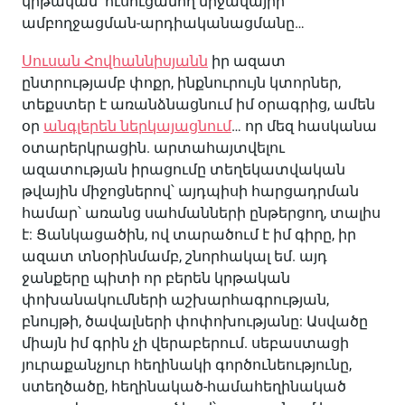
կրթական՝ ուսուցանող միջավայրի
ամբողջացման-արդիականացմանը…
Սուսան Հովհաննիսյանն
իր ազատ
ընտրությամբ փոքր, ինքնուրույն կտորներ,
տեքստեր է առանձնացնում իմ օրագրից, ամեն
օր
անգլերեն ներկայացնում
… որ մեզ հասկանա
օտարերկրացին. արտահայտվելու
ազատության իրացումը տեղեկատվական
թվային միջոցներով՝ այդպիսի հարցադրման
համար՝ առանց սահմանների ընթերցող, տալիս
է: Ցանկացածին, ով տարածում է իմ գիրը, իր
ազատ տնօրինմամբ, շնորհակալ եմ. այդ
ջանքերը պիտի որ բերեն կրթական
փոխանակումների աշխարհագրության,
բնույթի, ծավալների փոփոխությանը: Ասվածը
միայն իմ գրին չի վերաբերում. սեբաստացի
յուրաքանչյուր հեղինակի գործունեությունը,
ստեղծածը, հեղինակած-համահեղինակած