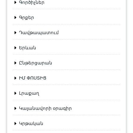
Գործիչներ
Գրքեր
Դավթապատում
Երևան
Ընթերցարան
ԻՄ ՓՈՍՏԻՑ
Լրաքաղ
Կալանավորի օրագիր
Կրթական