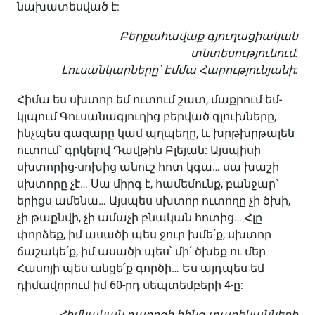
նախատեսված է:
Բերքահավաք գյուղացիական
տնտեսությունում:
Լուսանկարները՝ Էմմա Հարությունյանի:
Հիմա ես սխտոր եմ ուտում շատ, մաքրում եմ-
կլպում Գուսանագյուղից բերված գլուխները,
ինչպես գազարը կամ պղպեղը, և խրթխրթալեն
ուտում՝ գրկելով Դավթին Բլեյան: Այսպիսի
սխտորից-սոխից անուշ հոտ կգա… սա խաշի
սխտորը չէ… Սա միրգ է, համեմունք, բանջար՝
երիցս ամենա… Այսպես սխտոր ուտողը չի ծխի,
չի թաքնվի, չի ամաչի բնական հոտից… Հլը
փորձեք, իմ ասածի պես ջուր խմե՛ք, սխտոր
ճաշակե՛ք, իմ ասածի պես՝ մի՛ ծխեք ու մեր
Հասոյի պես անցե՛ք գործի… Ես այդպես եմ
դիմավորում իմ 60-րդ սեպտեմբերի 4-ը:
Հիմնական դպրոցի հինգ տարեկանների