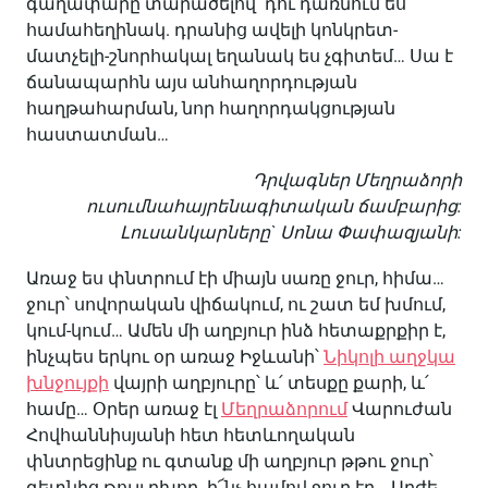
գաղափարը տարածելով՝ դու դառնում ես
համահեղինակ. դրանից ավելի կոնկրետ-
մատչելի-շնորհակալ եղանակ ես չգիտեմ… Սա է
ճանապարհն այս անհաղորդության
հաղթահարման, նոր հաղորդակցության
հաստատման…
Դրվագներ Մեղրաձորի
ուսումնահայրենագիտական ճամբարից:
Լուսանկարները` Սոնա Փափազյանի:
Առաջ ես փնտրում էի միայն սառը ջուր, հիմա…
ջուր՝ սովորական վիճակում, ու շատ եմ խմում,
կում-կում… Ամեն մի աղբյուր ինձ հետաքրքիր է,
ինչպես երկու օր առաջ Իջևանի՝
Նիկոլի աղջկա
խնջույքի
վայրի աղբյուրը՝ և՛ տեսքը քարի, և՛
համը… Օրեր առաջ էլ
Մեղրաձորում
Վարուժան
Հովհաննիսյանի հետ հետևողական
փնտրեցինք ու գտանք մի աղբյուր թթու ջուր՝
գետնից թույլ բխող. ի՜նչ համով ջուր էր… Արժե,