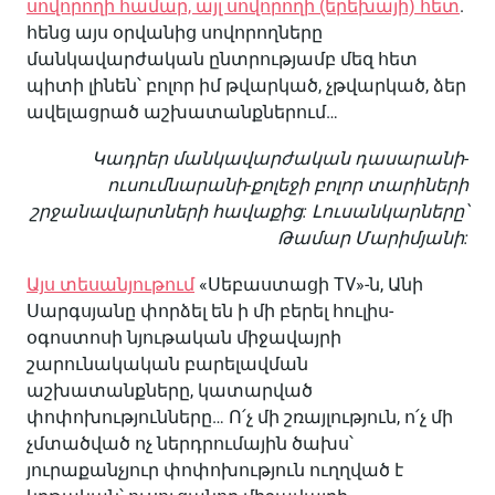
սովորողի համար, այլ սովորողի (երեխայի) հետ
.
հենց այս օրվանից սովորողները
մանկավարժական ընտրությամբ մեզ հետ
պիտի լինեն՝ բոլոր իմ թվարկած, չթվարկած, ձեր
ավելացրած աշխատանքներում…
Կադրեր մանկավարժական դասարանի-
ուսումնարանի-քոլեջի բոլոր տարիների
շրջանավարտների հավաքից:
Լուսանկարները՝
Թամար Մարիմյանի:
Այս տեսանյութում
«Սեբաստացի TV»-ն, Անի
Սարգսյանը փորձել են ի մի բերել հուլիս-
օգոստոսի նյութական միջավայրի
շարունակական բարելավման
աշխատանքները, կատարված
փոփոխությունները… Ո՛չ մի շռայլություն, ո՛չ մի
չմտածված ոչ ներդրումային ծախս՝
յուրաքանչյուր փոփոխություն ուղղված է