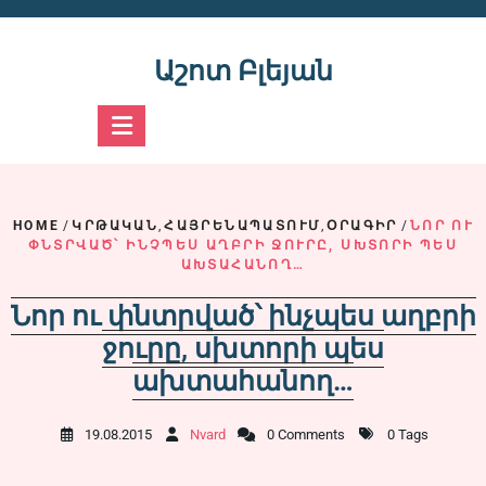
Skip
to
content
Աշոտ Բլեյան
HOME
/
ԿՐԹԱԿԱՆ
,
ՀԱՅՐԵՆԱՊԱՏՈՒՄ
,
ՕՐԱԳԻՐ
/
ՆՈՐ ՈՒ
ՓՆՏՐՎԱԾ՝ ԻՆՉՊԵՍ ԱՂԲՐԻ ՋՈՒՐԸ, ՍԽՏՈՐԻ ՊԵՍ
ԱԽՏԱՀԱՆՈՂ…
Նոր ու փնտրված՝ ինչպես աղբրի
ջուրը, սխտորի պես
ախտահանող…
19.08.2015
Nvard
0 Comments
0 Tags