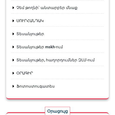
Չեմ թողնի՝ անտարբեր մնաք
ՍՈՒՐՀԱՆԴԱԿ
Տեսանյութեր
Տեսանյութեր mskh-ում
Տեսանյութեր, հաղորդումներ ԶԼՄ-ում
ՕՐԱԳԻՐ
Ֆոտոստուգատես
Օրացույց