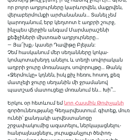
որ բոլոր աղբյուրները կարևորվեն, մաքրվեն,
վերաբերմունքի արժանանան… Տանել չեմ
կարողանում, երբ կեղտոտ է աղբրի շուրջ,
ինչպես վերջին անգամ Մարմարաշենի
քեֆչիների մխտռած աղբյուրները…
— Յա՜խք,- կասեր Դավիթը Բլեյան:
Չեմ հասկանում մեր սեղանները կոկա-
կոմպոտախեղդ անելու և տեղի սովորական
աղբրի ջուրը մոռանալու սովորույթը… Թանկ
«Ջերմուկը» կդնեն, իսկ քիչ հեռու հոսող, քեզ
մատչելի ջուրը սեղանին մի ջրամանով
պատշաճ մատուցելը մոռանում են… Խի՞…
Երկու օր հետևում եմ
նոր Հասմիկ Թոփչյանի
գործունեությանը Գեղարվեստում. գիտեք, մուռ
ունեի՝ քանդակի արվեստանոցը
շրջափակումից ազատելու, ներկայացնելու-
հանրայնացնելու, յուրաքանչյուր ծեփող-