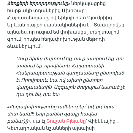
ձեռքերի երրորդությունը
»
ներկայացրեց
հարթակի տղաներից Մխիթար
Հայրապետյանը, ով Նիկոլի հետ Գյումրիից
Երևան քայլքի մասնակիցներից է… Տպավորվեց
այնպես, որ ուզում եմ փոխանցել, տեղ տալ իմ
գրում, որպես հեղափոխության մեթոդի
ձևակերպում…
Դուք հիմա ժպտում եք, դուք պարում եք, դու
տոնում եք, որովհետև Հայաստանի
Հանրապետության վարչապետը ընտրված
է։ Որովհետև նա, ով պիտի ընտրեր
վարչապետին, Ազգային ժողովում նստած չէ,
դա դու ես, դու ես։
«Հեղափոխությունը ամենուրեք՝ իմ, քո, նրա
մոտ նաև!!! Նոր բաներ զգալը հավես
բանա:)))».
սա էլ
Շուշան Բլեյանը
՝ Վիեննայից…
Կետադրական նշանների այսպիսի