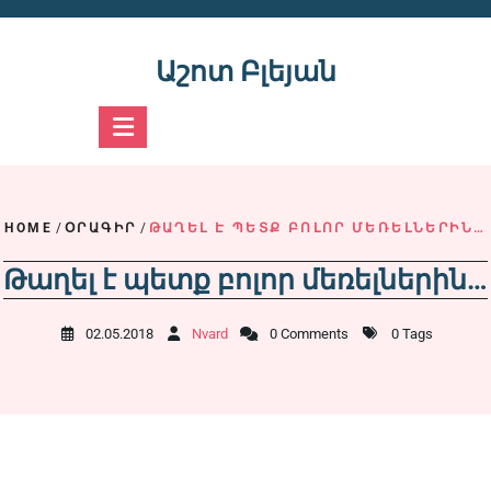
Skip
to
content
Աշոտ Բլեյան
HOME
/
ՕՐԱԳԻՐ
/
ԹԱՂԵԼ Է ՊԵՏՔ ԲՈԼՈՐ ՄԵՌԵԼՆԵՐԻՆ…
Թաղել է պետք բոլոր մեռելներին…
02.05.2018
Nvard
0 Comments
0 Tags