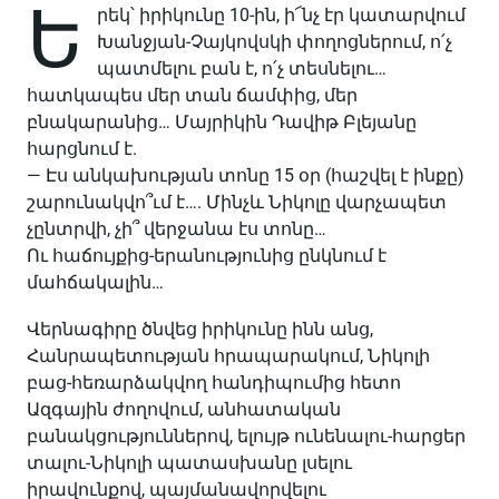
Ե
րեկ՝ իրիկունը 10-ին, ի՜նչ էր կատարվում
Խանջյան-Չայկովսկի փողոցներում, ո՛չ
պատմելու բան է, ո՛չ տեսնելու…
հատկապես մեր տան ճամփից, մեր
բնակարանից… Մայրիկին Դավիթ Բլեյանը
հարցնում է.
— Էս անկախության տոնը 15 օր (հաշվել է ինքը)
շարունակվո՞ւմ է…. Մինչև Նիկոլը վարչապետ
չընտրվի, չի՞ վերջանա էս տոնը…
Ու հաճույքից-երանությունից ընկնում է
մահճակալին…
Վերնագիրը ծնվեց իրիկունը ինն անց,
Հանրապետության հրապարակում, Նիկոլի
բաց-հեռարձակվող հանդիպումից հետո
Ազգային ժողովում, անհատական
բանակցություններով, ելույթ ունենալու-հարցեր
տալու-Նիկոլի պատասխանը լսելու
իրավունքով, պայմանավորվելու