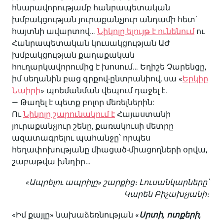
հնարավորությամբ հանրապետական
խմբակցության յուրաքանչյուր անդամի հետ՝
հայտնի ավարտով…
Նիկոլը ելույթ է ունենում
ու
Հանրապետական կուսակցության ԱԺ
խմբակցության քաղաքական
հուղարկավորումից է խոսում… Եղիշե Չարենցը,
իմ սեղանին բաց գրքով-ընտրանիով, սա «
Երկիր
Նաիրի
» պոեմանման վեպում դաջել է.
— Թաղել է պետք բոլոր մեռելներին:
Ու
Նիկոլը շարունակում է
Հայաստանի
յուրաքանչյուր շենը, քառակուսի մետրը
ազատագրելու պահանջը՝ որպես
հեղափոխությանը միացած-միացողների օրվա,
շաբաթվա խնդիր…
«Ապրելու ապրիլը» շարքից։ Լուսանկարները՝
Կարեն Բիչախչյանի։
«Իմ քայլը» նախաձեռնության «
Սրտի, ոտքերի,