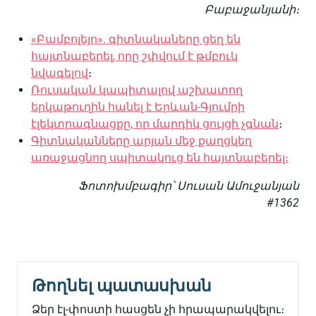
Բաբաջանյանի։
«Բամբոլեյո». գիտնակաները ցեղ են
հայտնաբերել, որը շփվում է թմբուկ
նվագելով
։
Ռուսական կապիտալով աշխատող
երկաթուղին հանել է Երևան-Գյումրի
էլեկտրագնացքը, որ մարդիկ ցույցի չգնան
։
Գիտնականները արյան մեջ քաղցկեղ
առաջացնող սպիտակուց են հայտնաբերել։
Ֆոտոխմբագիր՝ Սուսան Ամուջանյան
#1362
Թողնել պատասխան
Ձեր էլ-փոստի հասցեն չի հրապարակվելու։