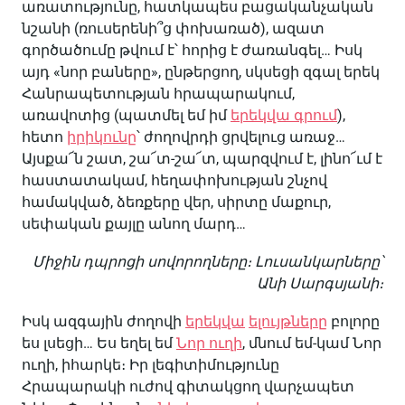
առատությունը, հատկապես բացականչական
նշանի (ռուսերենի՞ց փոխառած), ազատ
գործածումը թվում է՝ հորից է ժառանգել… Իսկ
այդ «նոր բաները», ընթերցող, սկսեցի զգալ երեկ
Հանրապետության հրապարակում,
առավոտից (պատմել եմ իմ
երեկվա գրում
),
հետո
իրիկունը
՝ ժողովրդի ցրվելուց առաջ…
Այսքա՜ն շատ, շա՜տ-շա՜տ, պարզվում է, լինո՜ւմ է
հաստատակամ, հեղափոխության շնչով
համակված, ձեռքերը վեր, սիրտը մաքուր,
սեփական քայլը անող մարդ…
Միջին դպրոցի սովորողները։ Լուսանկարները՝
Անի Սարգսյանի։
Իսկ ազգային ժողովի
երեկվա
ելույթները
բոլորը
ես լսեցի… Ես եղել եմ
Նոր ուղի
, մնում եմ-կամ Նոր
ուղի, իհարկե։ Իր լեգիտիմությունը
Հրապարակի ուժով գիտակցող վարչապետ