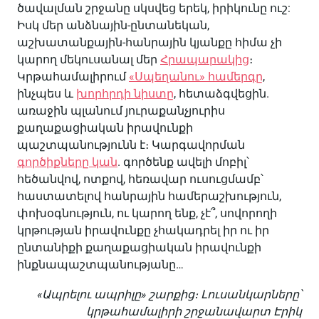
ծավալման շրջանը սկսվեց երեկ, իրիկունը ուշ:
Իսկ մեր անձնային-ընտանեկան,
աշխատանքային-հանրային կյանքը հիմա չի
կարող մեկուսանալ մեր
Հրապարակից
։
Կրթահամալիրում
«Սպեղանու» համերգը
,
ինչպես և
խորհրդի նիստը
, հետաձգվեցին.
առաջին պլանում յուրաքանչյուրիս
քաղաքացիական իրավունքի
պաշտպանությունն է։ Կարգավորման
գործիքները կան
. գործենք ավելի մոբիլ՝
հեծանվով, ոտքով, հեռավար ուսուցմամբ՝
հաստատելով հանրային համերաշխություն,
փոխօգնություն, ու կարող ենք, չէ՞, սովորողի
կրթության իրավունքը չհակադրել իր ու իր
ընտանիքի քաղաքացիական իրավունքի
ինքնապաշտպանությանը…
«Ապրելու ապրիլը» շարքից։ Լուսանկարները՝
կրթահամալիրի շրջանավարտ Էրիկ