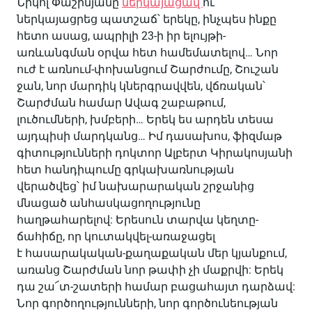
Նիկոլ Փաշինյանը
ներկայացավ
ու
ներկայացրեց պատշաճ՝ երեկը, ինչպես ինքը
հետո ասաց, ապրիլի 23-ի իր ելույթի-
առևանգման օրվա հետ համեմատելով… Նոր
ուժ է առնում-փոխանցում Շարժումը, Շուշան
ջան, նոր մարդիկ կներգրավվեն, վճռական՝
Շարժման համար Ավագ շաբաթում,
լուծումների, խմբերի… Երեկ ես արդեն տեսա
այդպիսի մարդկանց… Իմ դասախոս, ֆիզմաթ
գիտությունների դոկտոր Ալբերտ Կիրակոսյանի
հետ հանդիպումը գրկախառնության
վերածվեց՝ իմ նախարարական շրջանից
մնացած անհասկացողությունը
հաղթահարելով: Երեսուն տարվա կեղտը-
ճահիճը, որ կուտակվել-առաջացել
է հասարակական-քաղաքական մեր կյանքում,
առանց Շարժման նոր թափի չի մաքրվի: Երեկ
դա շա՜տ-շատերի համար բացահայտ դարձավ:
Նոր գործողությունների, նոր գործունեության