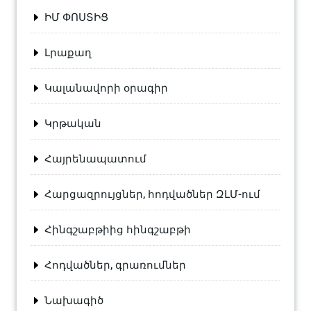
ԻՄ ՓՈՍՏԻՑ
Լրաքաղ
Կալանավորի օրագիր
Կրթական
Հայրենապատում
Հարցազրույցներ, հոդվածներ ԶԼՄ-ում
Հինգշաբթիից հինգշաբթի
Հոդվածներ, գրառումներ
Նախագիծ