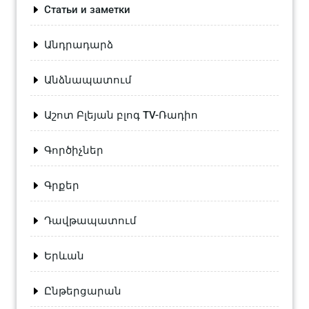
Статьи и заметки
Անդրադարձ
Անձնապատում
Աշոտ Բլեյան բլոգ TV-Ռադիո
Գործիչներ
Գրքեր
Դավթապատում
Երևան
Ընթերցարան