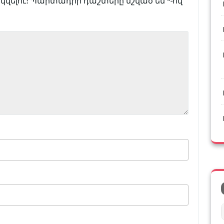
վելու։
Պարտադիր դաշտերը նշված են
*
-ով