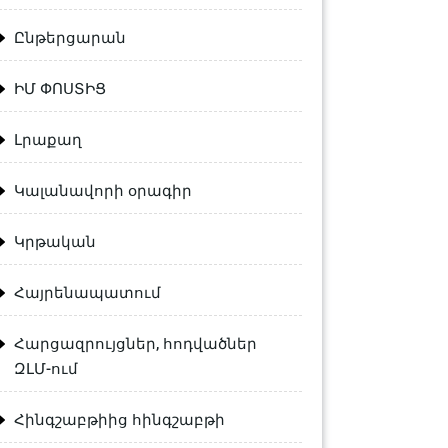
Ընթերցարան
ԻՄ ՓՈՍՏԻՑ
Լրաքաղ
Կալանավորի օրագիր
Կրթական
Հայրենապատում
Հարցազրույցներ, հոդվածներ
ԶԼՄ-ում
Հինգշաբթիից հինգշաբթի