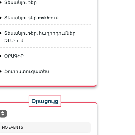
Տեսանյութեր
Տեսանյութեր mskh-ում
Տեսանյութեր, հաղորդումներ
ԶԼՄ-ում
ՕՐԱԳԻՐ
Ֆոտոստուգատես
Օրացույց
NO EVENTS