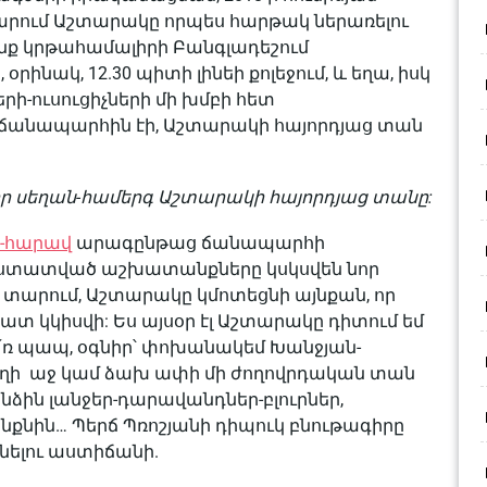
ում Աշտարակը որպես հարթակ ներառելու
ցինք կրթահամալիրի Բանգլադեշում
ինակ, 12.30 պիտի լինեի քոլեջում, և եղա, իսկ
ի-ուսուցիչների մի խմբի հետ
 ճանապարհին էի, Աշտարակի հայորդյաց տան
որ սեղան-համերգ Աշտարակի հայորդյաց տանը:
ս-հարավ
արագընթաց ճանապարհի
աստատված աշխատանքները կսկսվեն նոր
տարում, Աշտարակը կմոտեցնի այնքան, որ
 կկիսվի: Ես այսօր էլ Աշտարակը դիտում եմ
՛ռ պապ, օգնիր՝ փոխանակեմ Խանջյան-
ղի աջ կամ ձախ ափի մի ժողովրդական տան
ձին լանջեր-դարավանդներ-բլուրներ,
նքնին… Պերճ Պռոշյանի դիպուկ բնութագիրը
անելու աստիճանի.