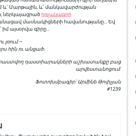
 և՛ Մարթային, և՛ մանկավարժության
ն, ներկայացրած
հռչակագրի
անացավ մասնակիցների հավանությանը… Եվ
 իմ այսօրվա գիրը…
ւ լռում.—
երս հին ու անցած։
րաստվող դաստիարակների աշխատանքը բաց
արվեստանոցում:
Ֆոտոխմբագիր՝ Արմինե Թոփչյան
#1239
ն