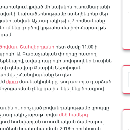
 Աշտարակում, լքված մի նախկին ուսումնարանի
ավանի նախաձեռնությամբ ստեղծեցինք մեր
ոսյանի անվան Աշտարակի թիվ 7 հիմնականը…
գնում ենք գործով կրթահամալիրի Հարավ թե
անգամ…
Թովմաս Շահվերդյանի
հետ ժամը 11.00-ի
պրոցի՝ Ա. Բաբաջանյան փողոցը հատող
քենայով, ավագ դպրոցի սովորողներ Լուսինե
եստի ղեկավար Քնարիկ Ներսիսյան
արժվել։ Հանդիպմանը ես դեռ
ժմ
մյուս
մասնակիցները, թող առօրյա դարձած
ջոցառման չենք գալիս. եկել ենք ծրագրով
ամին ու որոշված բովանդակությամբ զրույցը
 Աշտարակի շաբաթ օրվա
մեծ համերգ-
ւմ հունվարյան ուսումնական ճամբարով
երի իրականացման, 2018-ի հունիսյան