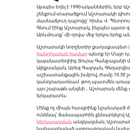
Այսպես եղել է 1990-ականներին, երբ
շենքում-տարածքում Աշտարակի գիտ
մասնաճյուղ դպրոցը՝ հիմա Վ. Պետր
Գնում էինք Աշտարակ, ինչպես այսօր 
Արևմուտք՝ մի օրվա մեջ երկու-երեք 
Աշտարակի նորընտիր քաղաքապետ
հանդիպման համար
պետք էր Մայր դ
կայանատեղիից Յուրա Գանջալյանի մե
Ալեքսանյան, Արեգ Գալոյան, Գեղարվ
աշխատանքային խմբով, ժամը 10.30 շ
կանդրադառնամ. թող պատմեն առայ
այս շաբաթն անցնի… Աշտարակ մենք մի
երկարատև։
Մենք ոչ միայն հասցրինք նշանակած ժ
ունենալ՝ ճանապարհին քննարկելով
ներկայացման
անցկացման, Աշտարակո
նախատեսված ազգրագրական նախագծ