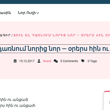
Մասին
Նոր Ուղի
ՐԱԳԻՐ
/
ՏՈՒՆ ԵՆ ԴԱՌՆՈՒՄ ՆՈՐԻՑ ՆՈՐ — ՕՐԵՐՍ ՀԻՆ Ո
 դառնում նորից նոր — օրերս հին ո
15.12.2017
Nvard
0 Comments
0 Tags
հին ու անցած,
րս հին ու անցած։