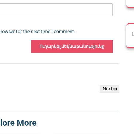
browser for the next time I comment.
Next
Next
Post
lore More