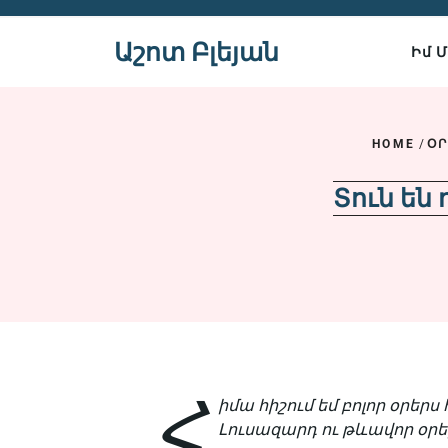
Skip
to
Աշոտ Բլեյան
Իմ 
content
HOME
/
Օ
Տուն են
Հ
իմա հիշում եմ բոլոր օրերս 
Լուսազարդ ու թևավոր օրե