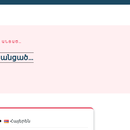
Ւ ԱՆՑԱԾ…
ւ անցած…
Հայերեն