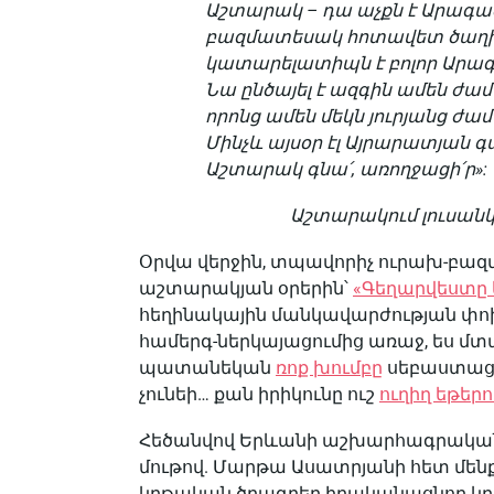
Աշտարակ – դա աչքն է Արագ
բազմատեսակ հոտավետ ծաղիկ
կատարելատիպն է բոլոր Արագ
Նա ընծայել է ազգին ամեն ժա
որոնց ամեն մեկն յուրյանց ժա
Մինչև այսօր էլ Այրարատյան գա
Աշտարակ գնա՛, առողջացի՛ր»:
Աշտարակում լուսանկ
Օրվա վերջին, տպավորիչ ուրախ-բազմ
աշտարակյան օրերին՝
«Գեղարվեստը 
հեղինակային մանկավարժության փո
համերգ-ներկայացումից առաջ, ես մ
պատանեկան
ռոք խումբը
սեբաստացի 
չունեի… քան իրիկունը ուշ
ուղիղ եթերո
Հեծանվով Երևանի աշխարհագրական
մութով. Մարթա Ասատրյանի հետ մեն
կրթական ծրագրեր իրականացնող կր