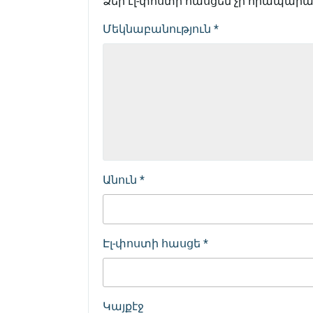
Ձեր էլ-փոստի հասցեն չի հրապարակ
Մեկնաբանություն
*
Անուն
*
Էլ-փոստի հասցե
*
Կայքէջ