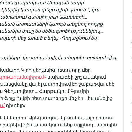
ածոտն գավառի, դա Արագած սարի
ներից կապած փնջի գլխի վարդն է, դա
ածոտնում գտնվող յուր նմանների…
մանակ անհատների կարգն անցնող որդիք,
մանակին փայլ են մեծագործություններով…
վառի մեջ առած է եղել. «Դողացնում ես,
արները` կրթահամալիրի տնօրենի օբյեկտիվից:
ամարդ Կլոր սեղանից հետո, որը մեր
կրթահամալիրում»
նախագծի շրջանակում
խանցմանը վայել ամփոփում էր շաբաթվա մեծ
տա Գեղարվեստ… Հարթակում Գյումրի
ֆոլք խմբի հետ տարերքի մեջ էր… ես անելիք
ւմ
դիտելը։
 կենտրոն՝ Արեգնազան կրթահամալիր հասա
ք բարեխիղճ մասնակցում ենք այլընտրանքային
թական հասատատությունների կլոր սեղանին