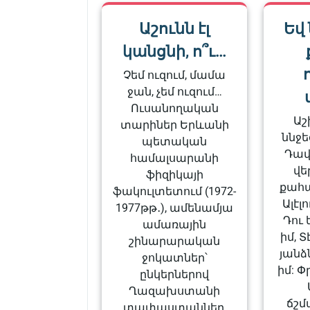
Աշունն էլ
Եվ 
կանցնի, ո՞ւ…
Չեմ ուզում, մամա
ջան, չեմ ուզում…
Ուսանողական
Ա
տարիներ Երևանի
ննջե
պետական
Դավ
համալսարանի
վե
ֆիզիկայի
քահա
ֆակուլտետում (1972-
Ալէլ
1977թթ․), ամենամյա
Դու
ամառային
իմ, Տ
շինարարական
յանձ
ջոկատներ՝
իմ: Փ
ընկերներով
Ղազախստանի
ճշմ
տափաստաններ,