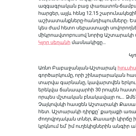
ազգագրական բաց փառատոն-ճամբար
հարցեր, այլև հենց 12.15 շարունակե
աշխատանքները-հանդիպումները։ Ես, օր
կես ժամ հետո սեբաստացի սովորողներ
միկրոավտոբուսով նորից Աշտարակի
Կլոր սեղանի
մասնակիցը…
Կլ
Առնո Բաբաջանյան-Աշտարակ
հյուսի
գործարկումը, որի շինարարական հ
տարվա գարնանը, կավարտվեն երկու 
երեկվա ճանապարհի 30 րոպեն հաստատ
որպես մշտական բնակավայր ու… Ձմե
Չայկովսկի հասցեն Աշտարակի Քասա
հետ. Աշտարակի դիրքը՝ քաղաքի առան
ժողովրդական տներ, Քասաղի կիրճը ի
կրկնում եմ՝ իմ ուղեկիցներին անգիր 