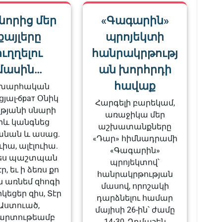
նորից մեր
«Գագարին»
քայլերը
պրոյեկտի
ուղղելու
հանրակրթությ
մասին…
ան խորհրդի
հավաք
շխարհական
ցյալ-брат Օնիկ
Հարգելի բարեկամ,
թյանի սնարի
առաջիկա մեր
րև կանգնեց
աշխատանքները
նան և ասաց.
«Դար» հիմնադրամի
ուիա, ալէլուիա.
«Գագարին»
 ես պաշտպան
պրոյեկտով՝
էր, եւ ի ձեռս քո
հանրակրթության
ն առնեմ զհոգի
մասով, որոշակի
րկեցեր զիս, Տէր
դարձնելու համար
Աստուած,
մայիսի 26-ին՝ ժամը
արտութեամբ
14։30, Դդմաշեն