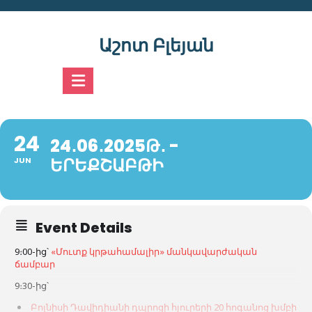
Skip
to
content
Աշոտ Բլեյան
24
24․06․2025Թ․ -
ԵՐԵՔՇԱԲԹԻ
JUN
Event Details
9։00-ից՝
«Մուտք կրթահամալիր» մանկավարժական
ճամբար
9։30-ից՝
Բոլնիսի Դավիդիանի դպրոցի հյուրերի 20 հոգանոց խմբի