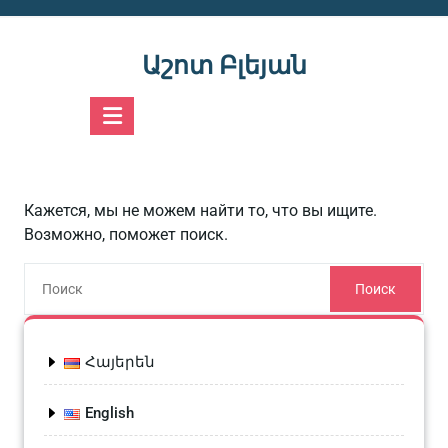
Перейти
к
содержимому
Աշոտ Բլեյան
Кажется, мы не можем найти то, что вы ищите.
Возможно, поможет поиск.
Поиск
Հայերեն
English